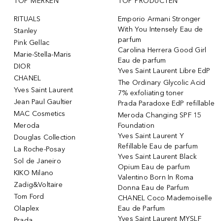
TOP MERKEN
TOP PRODUCTEN
RITUALS
Emporio Armani Stronger
With You Intensely Eau de
Stanley
parfum
Pink Gellac
Carolina Herrera Good Girl
Marie-Stella-Maris
Eau de parfum
DIOR
Yves Saint Laurent Libre EdP
CHANEL
The Ordinary Glycolic Acid
Yves Saint Laurent
7% exfoliating toner
Jean Paul Gaultier
Prada Paradoxe EdP refillable
MAC Cosmetics
Meroda Changing SPF 15
Meroda
Foundation
Yves Saint Laurent Y
Douglas Collection
Refillable Eau de parfum
La Roche-Posay
Yves Saint Laurent Black
Sol de Janeiro
Opium Eau de parfum
KIKO Milano
Valentino Born In Roma
Zadig&Voltaire
Donna Eau de Parfum
Tom Ford
CHANEL Coco Mademoiselle
Olaplex
Eau de Parfum
Yves Saint Laurent MYSLF
Prada