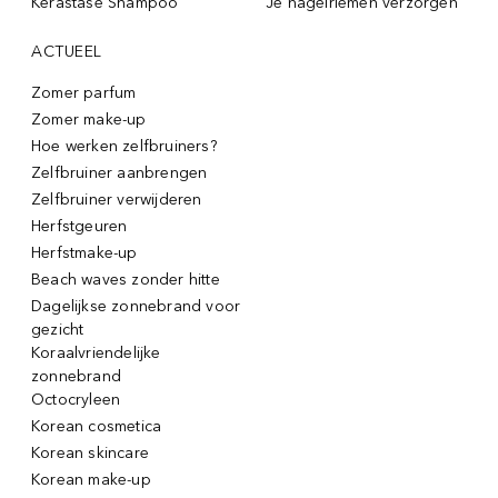
Kérastase Shampoo
Je nagelriemen verzorgen
ACTUEEL
Zomer parfum
Zomer make-up
Hoe werken zelfbruiners?
Zelfbruiner aanbrengen
Zelfbruiner verwijderen
Herfstgeuren
Herfstmake-up
Beach waves zonder hitte
Dagelijkse zonnebrand voor
gezicht
Koraalvriendelijke
zonnebrand
Octocryleen
Korean cosmetica
Korean skincare
Korean make-up