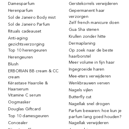
Damesparfum
Gerstekorrels verwijderen
Herenparfum
Gepermanent haar
verzorgen
Sol de Janeiro Body mist
Zelf french manicure doen
Sol de Janeiro Parfum
Gua Sha stenen
Rituals cadeauset
Krullen zonder hitte
Anti-aging
Dermaplaning
gezichtsverzorging
Top 10 herengeuren
Op zoek naar de beste
haarborstel
Herengeuren
Meer volume in fijn haar
Blush
Ingegroeide haren
ERBORIAN BB cream & CC
Mee-eters verwijderen
cream
Kérastase Haarolie &
Wenkbrauwen verven
Haarserum
Nagels vijlen
Vitamine C serum
Butterfly cut
Oogmasker
Nagellak snel drogen
Douglas Giftcard
Parfum bewaren: hoe kun je
Top 10 damesgeuren
parfum lang goed houden?
Concealer
Nagellak verwijderen