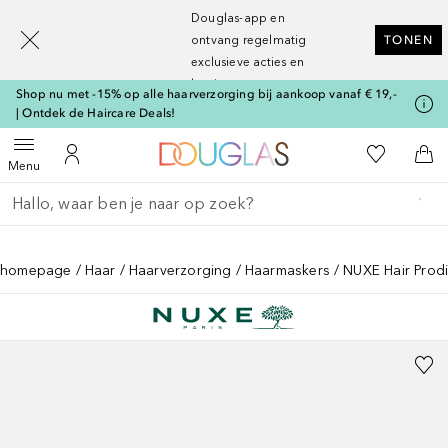
[navigation.slideout.screenreader]
Douglas-app en
ontvang regelmatig
TONEN
exclusieve acties en
kortingen
Shop nu met -15% op alle haarverzorging bij aankoop vanaf € 19,-
| Ontdek de Haircare Deals!
Naar Douglas Home
Naar Mijn W
Open menu
Naar Mijn Account
Naa
Menu
Ga terug
Zoekopdracht uitvoeren
homepage
Haar
Haarverzorging
Haarmaskers
NUXE Hair Prodi