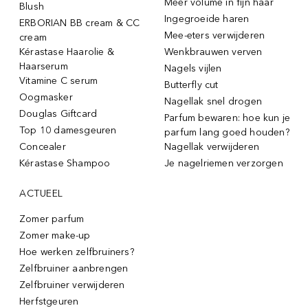
Meer volume in fijn haar
Blush
Ingegroeide haren
ERBORIAN BB cream & CC
Mee-eters verwijderen
cream
Kérastase Haarolie &
Wenkbrauwen verven
Haarserum
Nagels vijlen
Vitamine C serum
Butterfly cut
Oogmasker
Nagellak snel drogen
Douglas Giftcard
Parfum bewaren: hoe kun je
Top 10 damesgeuren
parfum lang goed houden?
Concealer
Nagellak verwijderen
Kérastase Shampoo
Je nagelriemen verzorgen
ACTUEEL
Zomer parfum
Zomer make-up
Hoe werken zelfbruiners?
Zelfbruiner aanbrengen
Zelfbruiner verwijderen
Herfstgeuren