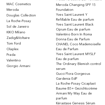
MAC Cosmetics
Meroda Changing SPF 15
Meroda
Foundation
Yves Saint Laurent Y
Douglas Collection
Refillable Eau de parfum
La Roche-Posay
Yves Saint Laurent Black
Sol de Janeiro
Opium Eau de parfum
KIKO Milano
Valentino Born In Roma
Zadig&Voltaire
Donna Eau de Parfum
Tom Ford
CHANEL Coco Mademoiselle
Olaplex
Eau de Parfum
Yves Saint Laurent MYSLF
Prada
Eau de parfum
Valentino
The Ordinary Blemish control
Giorgio Armani
serum
Gucci Flora Gorgeous
Gardenia EdP
La Roche-Posay Cicaplast
Baume B5+ Gezichtscrème
Armani My Way Eau de
parfum
Kérastase Genesis Sérum