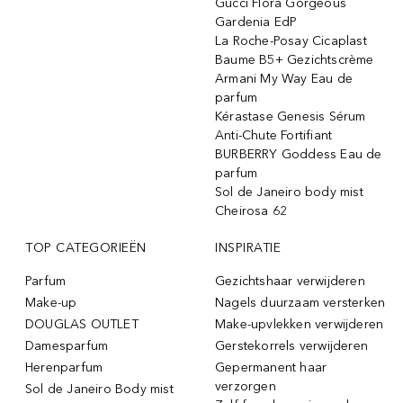
Gucci Flora Gorgeous
Gardenia EdP
La Roche-Posay Cicaplast
Baume B5+ Gezichtscrème
Armani My Way Eau de
parfum
Kérastase Genesis Sérum
Anti-Chute Fortifiant
BURBERRY Goddess Eau de
parfum
Sol de Janeiro body mist
Cheirosa 62
TOP CATEGORIEËN
INSPIRATIE
Parfum
Gezichtshaar verwijderen
Make-up
Nagels duurzaam versterken
DOUGLAS OUTLET
Make-upvlekken verwijderen
Damesparfum
Gerstekorrels verwijderen
Herenparfum
Gepermanent haar
verzorgen
Sol de Janeiro Body mist