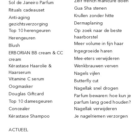
Zelf french manicure doen
Sol de Janeiro Parfum
Gua Sha stenen
Rituals cadeauset
Krullen zonder hitte
Anti-aging
Dermaplaning
gezichtsverzorging
Top 10 herengeuren
Op zoek naar de beste
haarborstel
Herengeuren
Meer volume in fijn haar
Blush
Ingegroeide haren
ERBORIAN BB cream & CC
Mee-eters verwijderen
cream
Kérastase Haarolie &
Wenkbrauwen verven
Haarserum
Nagels vijlen
Vitamine C serum
Butterfly cut
Oogmasker
Nagellak snel drogen
Douglas Giftcard
Parfum bewaren: hoe kun je
Top 10 damesgeuren
parfum lang goed houden?
Concealer
Nagellak verwijderen
Kérastase Shampoo
Je nagelriemen verzorgen
ACTUEEL