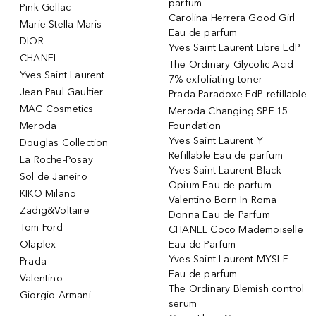
parfum
Pink Gellac
Carolina Herrera Good Girl
Marie-Stella-Maris
Eau de parfum
DIOR
Yves Saint Laurent Libre EdP
CHANEL
The Ordinary Glycolic Acid
Yves Saint Laurent
7% exfoliating toner
Jean Paul Gaultier
Prada Paradoxe EdP refillable
MAC Cosmetics
Meroda Changing SPF 15
Meroda
Foundation
Yves Saint Laurent Y
Douglas Collection
Refillable Eau de parfum
La Roche-Posay
Yves Saint Laurent Black
Sol de Janeiro
Opium Eau de parfum
KIKO Milano
Valentino Born In Roma
Zadig&Voltaire
Donna Eau de Parfum
Tom Ford
CHANEL Coco Mademoiselle
Olaplex
Eau de Parfum
Yves Saint Laurent MYSLF
Prada
Eau de parfum
Valentino
The Ordinary Blemish control
Giorgio Armani
serum