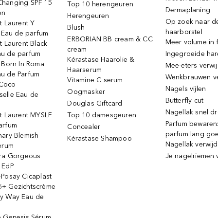
hanging SPF 15
Top 10 herengeuren
Dermaplaning
on
Herengeuren
Op zoek naar d
t Laurent Y
Blush
haarborstel
e Eau de parfum
ERBORIAN BB cream & CC
Meer volume in f
t Laurent Black
cream
u de parfum
Ingegroeide ha
Kérastase Haarolie &
o Born In Roma
Mee-eters verwi
Haarserum
u de Parfum
Wenkbrauwen v
Vitamine C serum
Coco
Nagels vijlen
Oogmasker
elle Eau de
Butterfly cut
Douglas Giftcard
Nagellak snel d
nt Laurent MYSLF
Top 10 damesgeuren
Parfum bewaren:
arfum
Concealer
parfum lang go
nary Blemish
Kérastase Shampoo
Nagellak verwij
serum
ora Gorgeous
Je nagelriemen 
 EdP
-Posay Cicaplast
+ Gezichtscrème
y Way Eau de
e Genesis Sérum