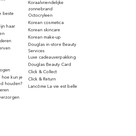
Koraalvriendelijke
zonnebrand
e beste
Octocryleen
Korean cosmetica
ijn haar
Korean skincare
ren
Korean make-up
jderen
Douglas in-store Beauty
erven
Services
Luxe cadeauverpakking
Douglas Beauty Card
rogen
Click & Collect
 hoe kun je
Click & Return
ed houden?
Lancôme La vie est belle
deren
verzorgen