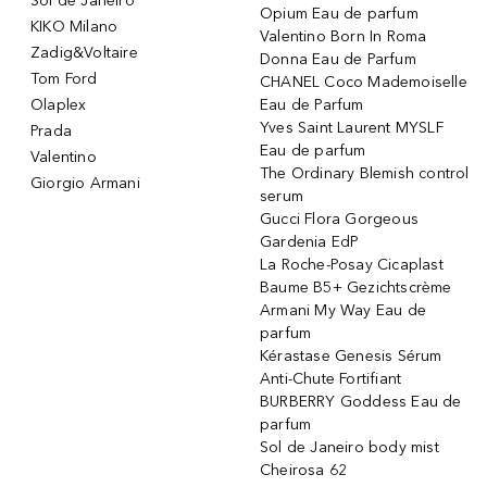
Sol de Janeiro
Opium Eau de parfum
KIKO Milano
Valentino Born In Roma
Zadig&Voltaire
Donna Eau de Parfum
Tom Ford
CHANEL Coco Mademoiselle
Olaplex
Eau de Parfum
Yves Saint Laurent MYSLF
Prada
Eau de parfum
Valentino
The Ordinary Blemish control
Giorgio Armani
serum
Gucci Flora Gorgeous
Gardenia EdP
La Roche-Posay Cicaplast
Baume B5+ Gezichtscrème
Armani My Way Eau de
parfum
Kérastase Genesis Sérum
Anti-Chute Fortifiant
BURBERRY Goddess Eau de
parfum
Sol de Janeiro body mist
Cheirosa 62