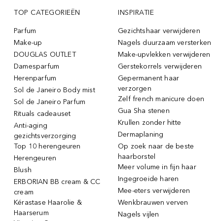
TOP CATEGORIEËN
INSPIRATIE
Parfum
Gezichtshaar verwijderen
Make-up
Nagels duurzaam versterken
DOUGLAS OUTLET
Make-upvlekken verwijderen
Damesparfum
Gerstekorrels verwijderen
Herenparfum
Gepermanent haar
verzorgen
Sol de Janeiro Body mist
Zelf french manicure doen
Sol de Janeiro Parfum
Gua Sha stenen
Rituals cadeauset
Krullen zonder hitte
Anti-aging
Dermaplaning
gezichtsverzorging
Top 10 herengeuren
Op zoek naar de beste
haarborstel
Herengeuren
Meer volume in fijn haar
Blush
Ingegroeide haren
ERBORIAN BB cream & CC
Mee-eters verwijderen
cream
Kérastase Haarolie &
Wenkbrauwen verven
Haarserum
Nagels vijlen