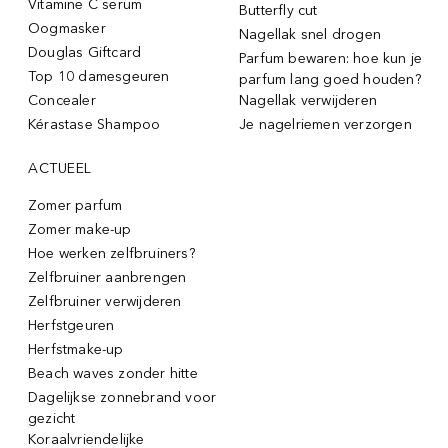
Vitamine C serum
Butterfly cut
Oogmasker
Nagellak snel drogen
Douglas Giftcard
Parfum bewaren: hoe kun je
Top 10 damesgeuren
parfum lang goed houden?
Concealer
Nagellak verwijderen
Kérastase Shampoo
Je nagelriemen verzorgen
ACTUEEL
Zomer parfum
Zomer make-up
Hoe werken zelfbruiners?
Zelfbruiner aanbrengen
Zelfbruiner verwijderen
Herfstgeuren
Herfstmake-up
Beach waves zonder hitte
Dagelijkse zonnebrand voor
gezicht
Koraalvriendelijke