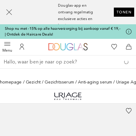
[navigation.slideout.screenreader]
Douglas-app en
ontvang regelmatig
TONEN
exclusieve acties en
kortingen
Shop nu met -15% op alle haarverzorging bij aankoop vanaf € 19,-
| Ontdek de Haircare Deals!
Naar Douglas Home
Naar Mijn W
Open menu
Naar Mijn Account
Naa
Menu
Ga terug
Zoekopdracht uitvoeren
homepage
Gezicht
Gezichtsserum
Anti-aging serum
Uriage Age