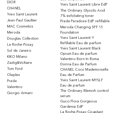
DIOR
Yves Saint Laurent Libre EdP
CHANEL
The Ordinary Glycolic Acid
Yves Saint Laurent
7% exfoliating toner
Jean Paul Gaultier
Prada Paradoxe EdP refillable
MAC Cosmetics
Meroda Changing SPF 15
Meroda
Foundation
Yves Saint Laurent Y
Douglas Collection
Refillable Eau de parfum
La Roche-Posay
Yves Saint Laurent Black
Sol de Janeiro
Opium Eau de parfum
KIKO Milano
Valentino Born In Roma
Zadig&Voltaire
Donna Eau de Parfum
Tom Ford
CHANEL Coco Mademoiselle
Olaplex
Eau de Parfum
Yves Saint Laurent MYSLF
Prada
Eau de parfum
Valentino
The Ordinary Blemish control
Giorgio Armani
serum
Gucci Flora Gorgeous
Gardenia EdP
La Roche-Posay Cicaplast