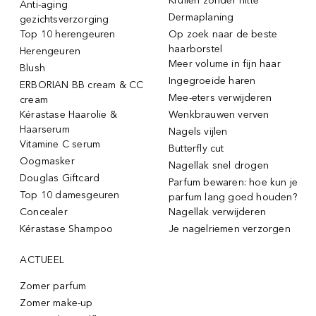
Krullen zonder hitte
Anti-aging
Dermaplaning
gezichtsverzorging
Top 10 herengeuren
Op zoek naar de beste
haarborstel
Herengeuren
Meer volume in fijn haar
Blush
Ingegroeide haren
ERBORIAN BB cream & CC
Mee-eters verwijderen
cream
Kérastase Haarolie &
Wenkbrauwen verven
Haarserum
Nagels vijlen
Vitamine C serum
Butterfly cut
Oogmasker
Nagellak snel drogen
Douglas Giftcard
Parfum bewaren: hoe kun je
Top 10 damesgeuren
parfum lang goed houden?
Concealer
Nagellak verwijderen
Kérastase Shampoo
Je nagelriemen verzorgen
ACTUEEL
Zomer parfum
Zomer make-up