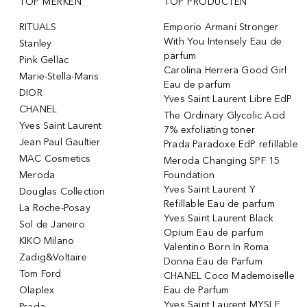
TOP MERKEN
TOP PRODUCTEN
RITUALS
Emporio Armani Stronger
With You Intensely Eau de
Stanley
parfum
Pink Gellac
Carolina Herrera Good Girl
Marie-Stella-Maris
Eau de parfum
DIOR
Yves Saint Laurent Libre EdP
CHANEL
The Ordinary Glycolic Acid
Yves Saint Laurent
7% exfoliating toner
Jean Paul Gaultier
Prada Paradoxe EdP refillable
MAC Cosmetics
Meroda Changing SPF 15
Meroda
Foundation
Yves Saint Laurent Y
Douglas Collection
Refillable Eau de parfum
La Roche-Posay
Yves Saint Laurent Black
Sol de Janeiro
Opium Eau de parfum
KIKO Milano
Valentino Born In Roma
Zadig&Voltaire
Donna Eau de Parfum
Tom Ford
CHANEL Coco Mademoiselle
Olaplex
Eau de Parfum
Yves Saint Laurent MYSLF
Prada