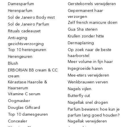
Damesparfum
Gerstekorrels verwijderen
Herenparfum
Gepermanent haar
verzorgen
Sol de Janeiro Body mist
Zelf french manicure doen
Sol de Janeiro Parfum
Gua Sha stenen
Rituals cadeauset
Krullen zonder hitte
Anti-aging
Dermaplaning
gezichtsverzorging
Top 10 herengeuren
Op zoek naar de beste
haarborstel
Herengeuren
Meer volume in fijn haar
Blush
Ingegroeide haren
ERBORIAN BB cream & CC
Mee-eters verwijderen
cream
Kérastase Haarolie &
Wenkbrauwen verven
Haarserum
Nagels vijlen
Vitamine C serum
Butterfly cut
Oogmasker
Nagellak snel drogen
Douglas Giftcard
Parfum bewaren: hoe kun je
Top 10 damesgeuren
parfum lang goed houden?
Concealer
Nagellak verwijderen