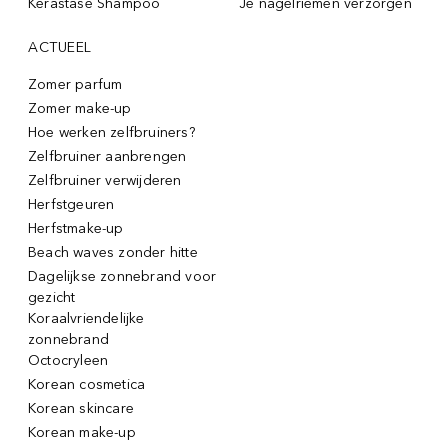
Kérastase Shampoo
Je nagelriemen verzorgen
ACTUEEL
Zomer parfum
Zomer make-up
Hoe werken zelfbruiners?
Zelfbruiner aanbrengen
Zelfbruiner verwijderen
Herfstgeuren
Herfstmake-up
Beach waves zonder hitte
Dagelijkse zonnebrand voor
gezicht
Koraalvriendelijke
zonnebrand
Octocryleen
Korean cosmetica
Korean skincare
Korean make-up