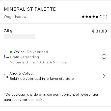
MINERALIST
PALETTE
Oogschaduw
5
(
1
)
7.8 g
€ 31,00
Online
:
Op voorraad
Gratis verzending
Nu besteld, ma, 10.08.2026 in huis.
Click & Collect
Bekijk de voorraad in je favoriete store
VOEG TOE AAN WINKELMANDJE
*De adviesprijs is de prijs die een fabrikant of leverancier
aanraadt voor een artikel
ATE, ROSA MOSCHATA SEED OIL, ZINC STEARATE, CAPRYLYL GLYC