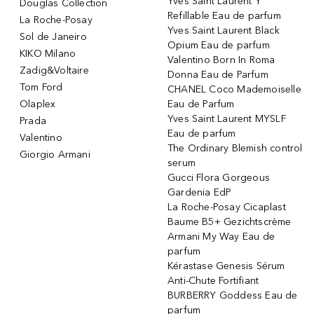
Yves Saint Laurent Y
Douglas Collection
Refillable Eau de parfum
La Roche-Posay
Yves Saint Laurent Black
Sol de Janeiro
Opium Eau de parfum
KIKO Milano
Valentino Born In Roma
Zadig&Voltaire
Donna Eau de Parfum
Tom Ford
CHANEL Coco Mademoiselle
Olaplex
Eau de Parfum
Yves Saint Laurent MYSLF
Prada
Eau de parfum
Valentino
The Ordinary Blemish control
Giorgio Armani
serum
Gucci Flora Gorgeous
Gardenia EdP
La Roche-Posay Cicaplast
Baume B5+ Gezichtscrème
Armani My Way Eau de
parfum
Kérastase Genesis Sérum
Anti-Chute Fortifiant
BURBERRY Goddess Eau de
parfum