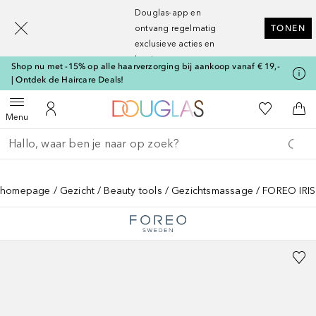
[navigation.slideout.screenreader]
Douglas-app en
ontvang regelmatig
TONEN
exclusieve acties en
kortingen
Shop nu met -15% op alle haarverzorging bij aankoop vanaf € 19,-
| Ontdek de Haircare Deals!
Naar Douglas Home
Naar Mijn W
Open menu
Naar Mijn Account
Naa
Menu
Ga terug
Zoekopdracht uitvoeren
homepage
Gezicht
Beauty tools
Gezichtsmassage
FOREO IRIS