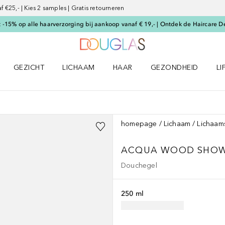
€25,- | Kies 2 samples | Gratis retourneren
-15% op alle haarverzorging bij aankoop vanaf € 19,- | Ontdek de Haircare D
Naar Douglas Home
GEZICHT
LICHAAM
HAAR
GEZONDHEID
LI
E-UP menu
Open GEZICHT menu
Open LICHAAM menu
Open HAAR menu
Open GEZONDHEID m
Op
homepage
Lichaam
Lichaam
ACQUA WOOD SHO
Douchegel
250 ml