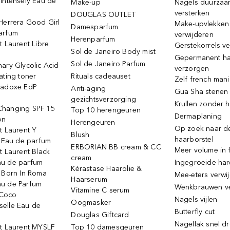
Intensely Eau de
Make-up
Nagels duurzaa
versterken
DOUGLAS OUTLET
Herrera Good Girl
Make-upvlekken
Damesparfum
arfum
verwijderen
Herenparfum
t Laurent Libre
Gerstekorrels v
Sol de Janeiro Body mist
Gepermanent h
Sol de Janeiro Parfum
ary Glycolic Acid
verzorgen
ating toner
Rituals cadeauset
Zelf french man
radoxe EdP
Anti-aging
Gua Sha stenen
gezichtsverzorging
Krullen zonder h
hanging SPF 15
Top 10 herengeuren
Dermaplaning
on
Herengeuren
Op zoek naar d
t Laurent Y
Blush
haarborstel
e Eau de parfum
ERBORIAN BB cream & CC
Meer volume in f
t Laurent Black
cream
u de parfum
Ingegroeide ha
Kérastase Haarolie &
o Born In Roma
Mee-eters verwi
Haarserum
u de Parfum
Wenkbrauwen v
Vitamine C serum
Coco
Nagels vijlen
Oogmasker
elle Eau de
Butterfly cut
Douglas Giftcard
Nagellak snel d
nt Laurent MYSLF
Top 10 damesgeuren