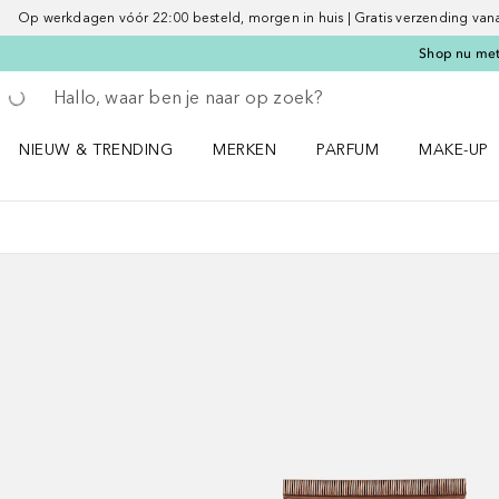
Op werkdagen vóór 22:00 besteld, morgen in huis | Gratis verzending vanaf 
Shop nu met 
Ga terug
Zoekopdracht uitvoeren
NIEUW & TRENDING
MERKEN
PARFUM
MAKE-UP
Open NIEUW & TRENDING menu
Open MERKEN menu
Open PARFUM menu
Open MAK