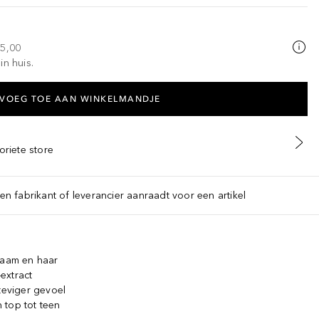
25,00
in huis.
VOEG TOE AAN WINKELMANDJE
oriete store
een fabrikant of leverancier aanraadt voor een artikel
haam en haar
extract
teviger gevoel
 top tot teen