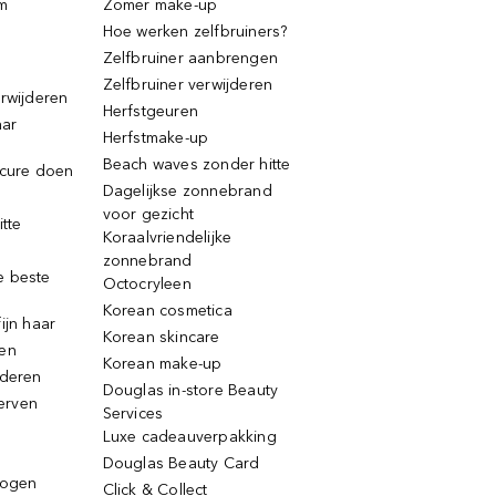
m
Zomer make-up
Hoe werken zelfbruiners?
Zelfbruiner aanbrengen
Zelfbruiner verwijderen
erwijderen
Herfstgeuren
aar
Herfstmake-up
Beach waves zonder hitte
icure doen
Dagelijkse zonnebrand
voor gezicht
itte
Koraalvriendelijke
zonnebrand
e beste
Octocryleen
Korean cosmetica
ijn haar
Korean skincare
ren
Korean make-up
jderen
Douglas in-store Beauty
erven
Services
Luxe cadeauverpakking
Douglas Beauty Card
rogen
Click & Collect