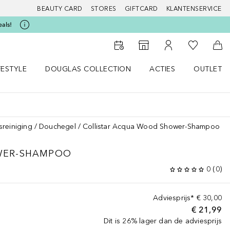
BEAUTY CARD
STORES
GIFTCARD
KLANTENSERVICE
eals!
Naar Mijn W
Naar Storefinder
Naar Mijn Account
Naa
FESTYLE
DOUGLAS COLLECTION
ACTIES
OUTLET
enu
en LIFESTYLE menu
Open DOUGLAS COLLECTION menu
Open ACTIES menu
sreiniging
Douchegel
Collistar Acqua Wood Shower-Shampoo
WER-SHAMPOO
0
(
0
)
Adviesprijs*
€ 30,00
€ 21,99
Dit is 26% lager dan de adviesprijs