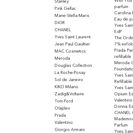
With You 
Stanley
parfum
Pink Gellac
Carolina 
Marie-Stella-Maris
Eau de p
DIOR
Yves Sain
CHANEL
EdP
Yves Saint Laurent
The Ordin
Jean Paul Gaultier
7% exfoli
Prada Pa
MAC Cosmetics
refillable
Meroda
Meroda C
Douglas Collection
Foundati
La Roche-Posay
Yves Sain
Sol de Janeiro
Refillabl
KIKO Milano
Yves Sain
Zadig&Voltaire
Opium Ea
Valentin
Tom Ford
Donna Ea
Olaplex
CHANEL 
Prada
Mademois
Valentino
Parfum
Giorgio Armani
Yves Sai