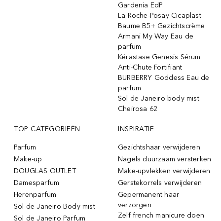
Gardenia EdP
La Roche-Posay Cicaplast
Baume B5+ Gezichtscrème
Armani My Way Eau de
parfum
Kérastase Genesis Sérum
Anti-Chute Fortifiant
BURBERRY Goddess Eau de
parfum
Sol de Janeiro body mist
Cheirosa 62
TOP CATEGORIEËN
INSPIRATIE
Parfum
Gezichtshaar verwijderen
Make-up
Nagels duurzaam versterken
DOUGLAS OUTLET
Make-upvlekken verwijderen
Damesparfum
Gerstekorrels verwijderen
Herenparfum
Gepermanent haar
verzorgen
Sol de Janeiro Body mist
Zelf french manicure doen
Sol de Janeiro Parfum