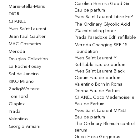
Carolina Herrera Good Girl
Marie-Stella-Maris
Eau de parfum
DIOR
Yves Saint Laurent Libre EdP
CHANEL
The Ordinary Glycolic Acid
Yves Saint Laurent
7% exfoliating toner
Jean Paul Gaultier
Prada Paradoxe EdP refillable
MAC Cosmetics
Meroda Changing SPF 15
Meroda
Foundation
Yves Saint Laurent Y
Douglas Collection
Refillable Eau de parfum
La Roche-Posay
Yves Saint Laurent Black
Sol de Janeiro
Opium Eau de parfum
KIKO Milano
Valentino Born In Roma
Zadig&Voltaire
Donna Eau de Parfum
Tom Ford
CHANEL Coco Mademoiselle
Olaplex
Eau de Parfum
Yves Saint Laurent MYSLF
Prada
Eau de parfum
Valentino
The Ordinary Blemish control
Giorgio Armani
serum
Gucci Flora Gorgeous