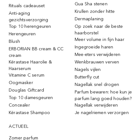
Gua Sha stenen
Rituals cadeauset
Krullen zonder hitte
Anti-aging
Dermaplaning
gezichtsverzorging
Top 10 herengeuren
Op zoek naar de beste
haarborstel
Herengeuren
Meer volume in fijn haar
Blush
Ingegroeide haren
ERBORIAN BB cream & CC
Mee-eters verwijderen
cream
Kérastase Haarolie &
Wenkbrauwen verven
Haarserum
Nagels vijlen
Vitamine C serum
Butterfly cut
Oogmasker
Nagellak snel drogen
Douglas Giftcard
Parfum bewaren: hoe kun je
Top 10 damesgeuren
parfum lang goed houden?
Concealer
Nagellak verwijderen
Kérastase Shampoo
Je nagelriemen verzorgen
ACTUEEL
Zomer parfum