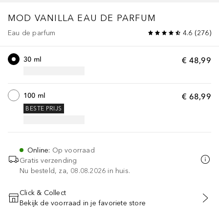
MOD
VANILLA EAU DE PARFUM
Eau de parfum
4.6
(
276
)
30 ml
€ 48,99
100 ml
€ 68,99
BESTE PRIJS
Online
:
Op voorraad
Gratis verzending
Nu besteld, za, 08.08.2026 in huis.
Click & Collect
Bekijk de voorraad in je favoriete store
VOEG TOE AAN WINKELMANDJE