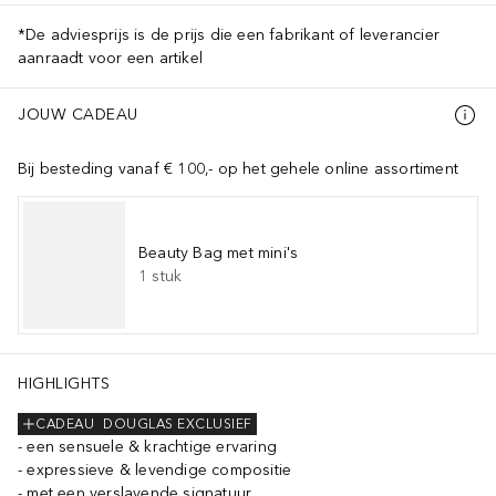
*De adviesprijs is de prijs die een fabrikant of leverancier
aanraadt voor een artikel
JOUW CADEAU
Bij besteding vanaf € 100,- op het gehele online assortiment
Beauty Bag met mini's
1
stuk
HIGHLIGHTS
CADEAU
DOUGLAS EXCLUSIEF
een sensuele & krachtige ervaring
expressieve & levendige compositie
met een verslavende signatuur