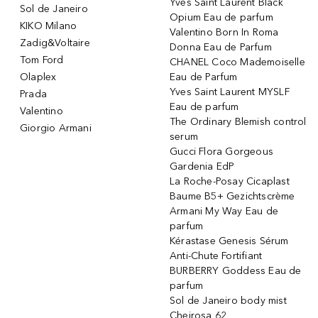
Yves Saint Laurent Black
Sol de Janeiro
Opium Eau de parfum
KIKO Milano
Valentino Born In Roma
Zadig&Voltaire
Donna Eau de Parfum
Tom Ford
CHANEL Coco Mademoiselle
Olaplex
Eau de Parfum
Yves Saint Laurent MYSLF
Prada
Eau de parfum
Valentino
The Ordinary Blemish control
Giorgio Armani
serum
Gucci Flora Gorgeous
Gardenia EdP
La Roche-Posay Cicaplast
Baume B5+ Gezichtscrème
Armani My Way Eau de
parfum
Kérastase Genesis Sérum
Anti-Chute Fortifiant
BURBERRY Goddess Eau de
parfum
Sol de Janeiro body mist
Cheirosa 62