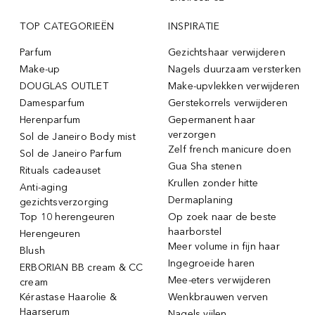
TOP CATEGORIEËN
INSPIRATIE
Parfum
Gezichtshaar verwijderen
Make-up
Nagels duurzaam versterken
DOUGLAS OUTLET
Make-upvlekken verwijderen
Damesparfum
Gerstekorrels verwijderen
Herenparfum
Gepermanent haar
verzorgen
Sol de Janeiro Body mist
Zelf french manicure doen
Sol de Janeiro Parfum
Gua Sha stenen
Rituals cadeauset
Krullen zonder hitte
Anti-aging
Dermaplaning
gezichtsverzorging
Top 10 herengeuren
Op zoek naar de beste
haarborstel
Herengeuren
Meer volume in fijn haar
Blush
Ingegroeide haren
ERBORIAN BB cream & CC
Mee-eters verwijderen
cream
Kérastase Haarolie &
Wenkbrauwen verven
Haarserum
Nagels vijlen