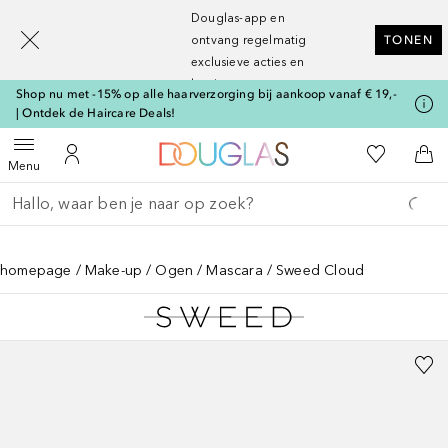
[navigation.slideout.screenreader]
Douglas-app en
ontvang regelmatig
TONEN
exclusieve acties en
kortingen
Shop nu met -15% op alle haarverzorging bij aankoop vanaf € 19,-
| Ontdek de Haircare Deals!
Naar Douglas Home
Naar Mijn W
Open menu
Naar Mijn Account
Naa
Menu
Ga terug
Zoekopdracht uitvoeren
homepage
Make-up
Ogen
Mascara
Sweed Cloud