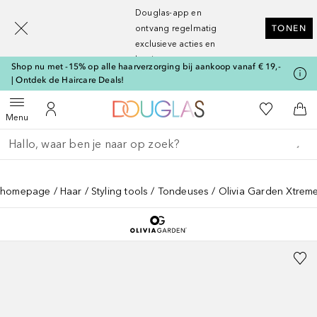
[navigation.slideout.screenreader]
Douglas-app en
ontvang regelmatig
TONEN
exclusieve acties en
kortingen
Shop nu met -15% op alle haarverzorging bij aankoop vanaf € 19,-
| Ontdek de Haircare Deals!
Naar Douglas Home
Naar Mijn W
Open menu
Naar Mijn Account
Naa
Menu
Ga terug
Zoekopdracht uitvoeren
homepage
Haar
Styling tools
Tondeuses
Olivia Garden Xtreme