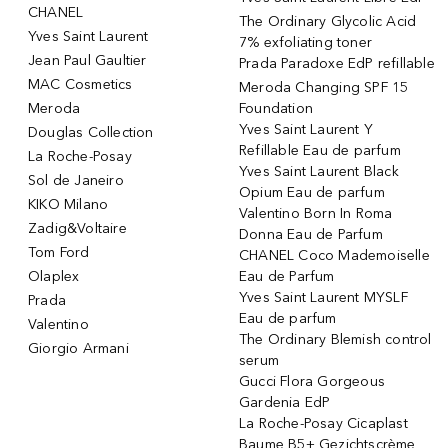
CHANEL
The Ordinary Glycolic Acid
Yves Saint Laurent
7% exfoliating toner
Jean Paul Gaultier
Prada Paradoxe EdP refillable
MAC Cosmetics
Meroda Changing SPF 15
Meroda
Foundation
Yves Saint Laurent Y
Douglas Collection
Refillable Eau de parfum
La Roche-Posay
Yves Saint Laurent Black
Sol de Janeiro
Opium Eau de parfum
KIKO Milano
Valentino Born In Roma
Zadig&Voltaire
Donna Eau de Parfum
Tom Ford
CHANEL Coco Mademoiselle
Olaplex
Eau de Parfum
Yves Saint Laurent MYSLF
Prada
Eau de parfum
Valentino
The Ordinary Blemish control
Giorgio Armani
serum
Gucci Flora Gorgeous
Gardenia EdP
La Roche-Posay Cicaplast
Baume B5+ Gezichtscrème