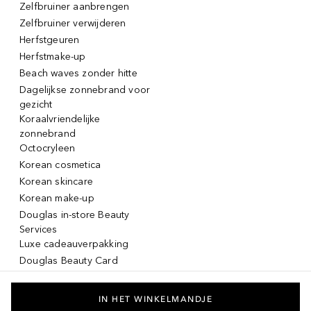
Zelfbruiner aanbrengen
Zelfbruiner verwijderen
Herfstgeuren
Herfstmake-up
Beach waves zonder hitte
Dagelijkse zonnebrand voor
gezicht
Koraalvriendelijke
zonnebrand
Octocryleen
Korean cosmetica
Korean skincare
Korean make-up
Douglas in-store Beauty
Services
Luxe cadeauverpakking
Douglas Beauty Card
Click & Collect
Click & Return
IN HET WINKELMANDJE
Lancôme La vie est belle