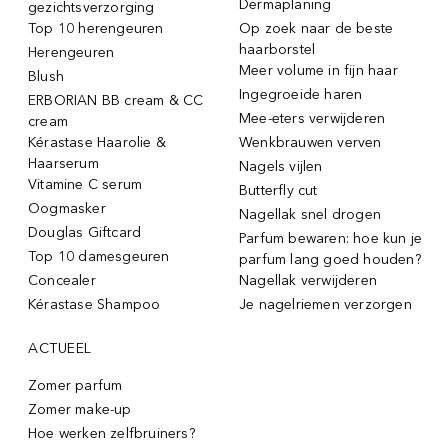
Dermaplaning
gezichtsverzorging
Top 10 herengeuren
Op zoek naar de beste
haarborstel
Herengeuren
Meer volume in fijn haar
Blush
Ingegroeide haren
ERBORIAN BB cream & CC
Mee-eters verwijderen
cream
Kérastase Haarolie &
Wenkbrauwen verven
Haarserum
Nagels vijlen
Vitamine C serum
Butterfly cut
Oogmasker
Nagellak snel drogen
Douglas Giftcard
Parfum bewaren: hoe kun je
Top 10 damesgeuren
parfum lang goed houden?
Concealer
Nagellak verwijderen
Kérastase Shampoo
Je nagelriemen verzorgen
ACTUEEL
Zomer parfum
Zomer make-up
Hoe werken zelfbruiners?