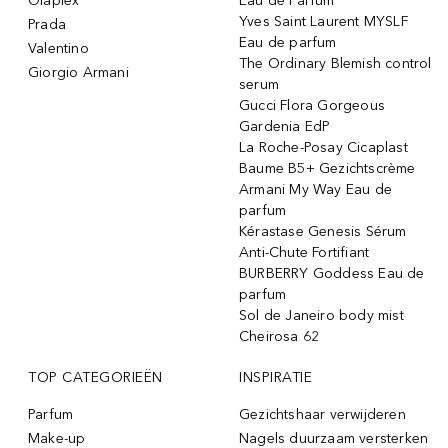
Olaplex
Eau de Parfum
Yves Saint Laurent MYSLF
Prada
Eau de parfum
Valentino
The Ordinary Blemish control
Giorgio Armani
serum
Gucci Flora Gorgeous
Gardenia EdP
La Roche-Posay Cicaplast
Baume B5+ Gezichtscrème
Armani My Way Eau de
parfum
Kérastase Genesis Sérum
Anti-Chute Fortifiant
BURBERRY Goddess Eau de
parfum
Sol de Janeiro body mist
Cheirosa 62
TOP CATEGORIEËN
INSPIRATIE
Parfum
Gezichtshaar verwijderen
Make-up
Nagels duurzaam versterken