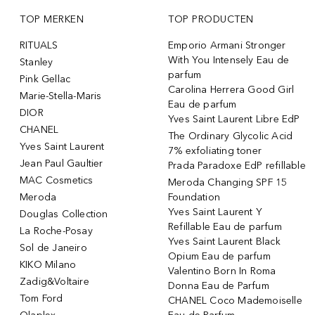
TOP MERKEN
TOP PRODUCTEN
RITUALS
Emporio Armani Stronger
With You Intensely Eau de
Stanley
parfum
Pink Gellac
Carolina Herrera Good Girl
Marie-Stella-Maris
Eau de parfum
DIOR
Yves Saint Laurent Libre EdP
CHANEL
The Ordinary Glycolic Acid
Yves Saint Laurent
7% exfoliating toner
Jean Paul Gaultier
Prada Paradoxe EdP refillable
MAC Cosmetics
Meroda Changing SPF 15
Meroda
Foundation
Yves Saint Laurent Y
Douglas Collection
Refillable Eau de parfum
La Roche-Posay
Yves Saint Laurent Black
Sol de Janeiro
Opium Eau de parfum
KIKO Milano
Valentino Born In Roma
Zadig&Voltaire
Donna Eau de Parfum
Tom Ford
CHANEL Coco Mademoiselle