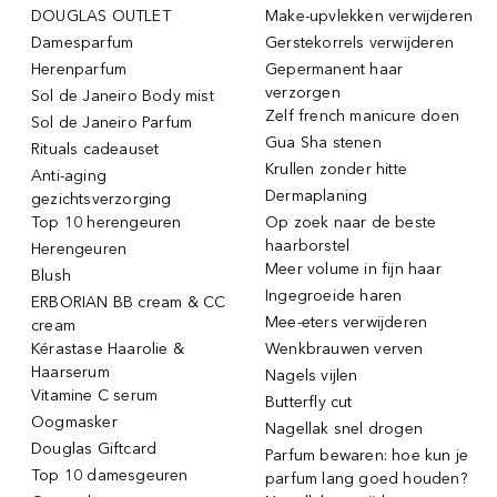
DOUGLAS OUTLET
Make-upvlekken verwijderen
Damesparfum
Gerstekorrels verwijderen
Herenparfum
Gepermanent haar
verzorgen
Sol de Janeiro Body mist
Zelf french manicure doen
Sol de Janeiro Parfum
Gua Sha stenen
Rituals cadeauset
Krullen zonder hitte
Anti-aging
Dermaplaning
gezichtsverzorging
Top 10 herengeuren
Op zoek naar de beste
haarborstel
Herengeuren
Meer volume in fijn haar
Blush
Ingegroeide haren
ERBORIAN BB cream & CC
Mee-eters verwijderen
cream
Kérastase Haarolie &
Wenkbrauwen verven
Haarserum
Nagels vijlen
Vitamine C serum
Butterfly cut
Oogmasker
Nagellak snel drogen
Douglas Giftcard
Parfum bewaren: hoe kun je
Top 10 damesgeuren
parfum lang goed houden?