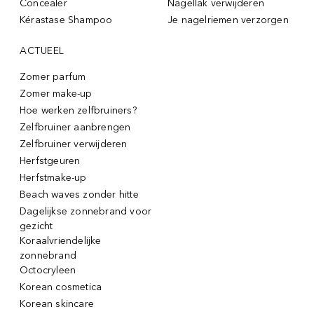
Concealer
Nagellak verwijderen
Kérastase Shampoo
Je nagelriemen verzorgen
ACTUEEL
Zomer parfum
Zomer make-up
Hoe werken zelfbruiners?
Zelfbruiner aanbrengen
Zelfbruiner verwijderen
Herfstgeuren
Herfstmake-up
Beach waves zonder hitte
Dagelijkse zonnebrand voor
gezicht
Koraalvriendelijke
zonnebrand
Octocryleen
Korean cosmetica
Korean skincare