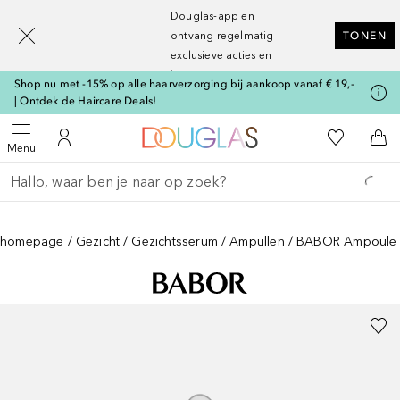
[navigation.slideout.screenreader]
Douglas-app en
ontvang regelmatig
TONEN
exclusieve acties en
kortingen
Shop nu met -15% op alle haarverzorging bij aankoop vanaf € 19,-
| Ontdek de Haircare Deals!
Naar Douglas Home
Naar Mijn W
Open menu
Naar Mijn Account
Naa
Menu
Ga terug
Zoekopdracht uitvoeren
homepage
Gezicht
Gezichtsserum
Ampullen
BABOR Ampoule C