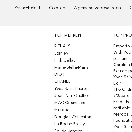
Privacybeleid
Colofon
Algemene voorwaarden
C
TOP MERKEN
TOP PR
RITUALS
Emporio 
With You 
Stanley
parfum
Pink Gellac
Carolina 
Marie-Stella-Maris
Eau de p
DIOR
Yves Sain
CHANEL
EdP
Yves Saint Laurent
The Ordin
Jean Paul Gaultier
7% exfoli
Prada Pa
MAC Cosmetics
refillable
Meroda
Meroda C
Douglas Collection
Foundati
La Roche-Posay
Yves Sain
Sol de Janeiro