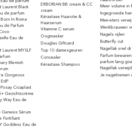
e Eau de parfum
ERBORIAN BB cream & CC
Meer volume in f
t Laurent Black
cream
u de parfum
Ingegroeide ha
Kérastase Haarolie &
o Born In Roma
Mee-eters verwi
Haarserum
u de Parfum
Wenkbrauwen v
Vitamine C serum
Coco
Nagels vijlen
Oogmasker
elle Eau de
Butterfly cut
Douglas Giftcard
Nagellak snel d
nt Laurent MYSLF
Top 10 damesgeuren
Parfum bewaren:
arfum
Concealer
parfum lang go
nary Blemish
Kérastase Shampoo
Nagellak verwij
serum
ora Gorgeous
Je nagelriemen 
 EdP
-Posay Cicaplast
+ Gezichtscrème
y Way Eau de
e Genesis Sérum
 Fortifiant
Y Goddess Eau de