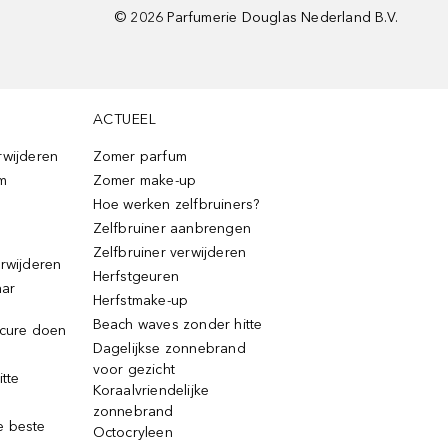
©
2026
Parfumerie Douglas Nederland B.V.
ACTUEEL
rwijderen
Zomer parfum
m
Zomer make-up
Hoe werken zelfbruiners?
Zelfbruiner aanbrengen
Zelfbruiner verwijderen
erwijderen
Herfstgeuren
aar
Herfstmake-up
Beach waves zonder hitte
icure doen
Dagelijkse zonnebrand
voor gezicht
itte
Koraalvriendelijke
zonnebrand
e beste
Octocryleen