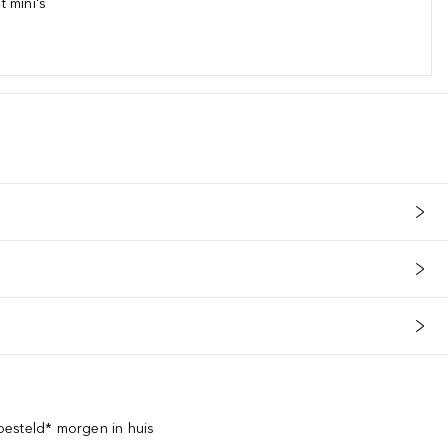
 mini's
esteld* morgen in huis