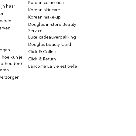
Korean cosmetica
ijn haar
Korean skincare
ren
Korean make-up
jderen
Douglas in-store Beauty
erven
Services
Luxe cadeauverpakking
Douglas Beauty Card
rogen
Click & Collect
 hoe kun je
Click & Return
ed houden?
Lancôme La vie est belle
deren
verzorgen