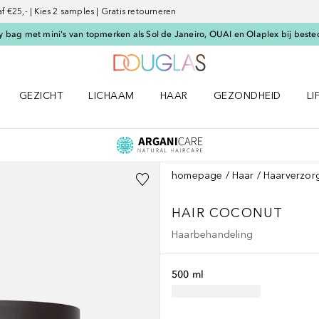
€25,- | Kies 2 samples | Gratis retourneren
 bag met mini's van topmerken als Sol de Janeiro, OUAI en Olaplex bij beste
Naar Douglas Home
GEZICHT
LICHAAM
HAAR
GEZONDHEID
LI
E-UP menu
Open GEZICHT menu
Open LICHAAM menu
Open HAAR menu
Open GEZONDHEID m
Op
homepage
Haar
Haarverzor
HAIR COCONUT
Haarbehandeling
500 ml