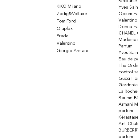
Refillabl
KIKO Milano
Yves Sain
Zadig&Voltaire
Opium Ea
Valentin
Tom Ford
Donna Ea
Olaplex
CHANEL 
Prada
Mademois
Valentino
Parfum
Giorgio Armani
Yves Sai
Eau de p
The Ordi
control 
Gucci Fl
Gardenia
La Roche
Baume B5
Armani M
parfum
Kérastas
Anti-Chute
BURBERR
parfum