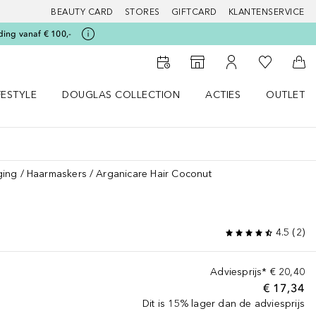
BEAUTY CARD
STORES
GIFTCARD
KLANTENSERVICE
ding vanaf € 100,-
Naar Mijn W
Naar Storefinder
Naar Mijn Account
Naa
FESTYLE
DOUGLAS COLLECTION
ACTIES
OUTLET
enu
en LIFESTYLE menu
Open DOUGLAS COLLECTION menu
Open ACTIES menu
ging
Haarmaskers
Arganicare Hair Coconut
4.5
(
2
)
Adviesprijs*
€ 20,40
€ 17,34
Dit is 15% lager dan de adviesprijs