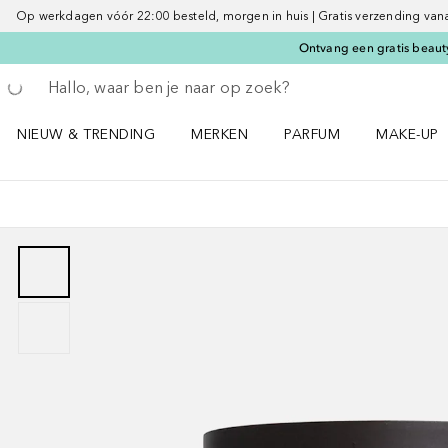
Op werkdagen vóór 22:00 besteld, morgen in huis | Gratis verzending vanaf 
Ontvang een gratis beauty
Ga terug
Zoekopdracht uitvoeren
NIEUW & TRENDING
MERKEN
PARFUM
MAKE-UP
Open NIEUW & TRENDING menu
Open MERKEN menu
Open PARFUM menu
Open MAK