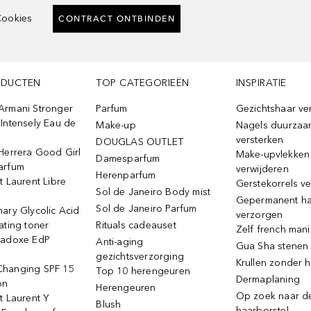
ookies
CONTRACT ONTBINDEN
ODUCTEN
TOP CATEGORIEËN
INSPIRATIE
Armani Stronger
Parfum
Gezichtshaar ve
Intensely Eau de
Make-up
Nagels duurzaa
versterken
DOUGLAS OUTLET
Herrera Good Girl
Make-upvlekken
Damesparfum
arfum
verwijderen
Herenparfum
t Laurent Libre
Gerstekorrels v
Sol de Janeiro Body mist
Gepermanent h
Sol de Janeiro Parfum
ary Glycolic Acid
verzorgen
ating toner
Rituals cadeauset
Zelf french man
radoxe EdP
Anti-aging
Gua Sha stenen
gezichtsverzorging
Krullen zonder h
hanging SPF 15
Top 10 herengeuren
Dermaplaning
on
Herengeuren
Op zoek naar d
t Laurent Y
Blush
haarborstel