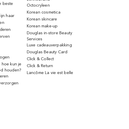
e beste
Octocryleen
Korean cosmetica
ijn haar
Korean skincare
ren
Korean make-up
jderen
Douglas in-store Beauty
erven
Services
Luxe cadeauverpakking
Douglas Beauty Card
rogen
Click & Collect
 hoe kun je
Click & Return
ed houden?
Lancôme La vie est belle
deren
verzorgen