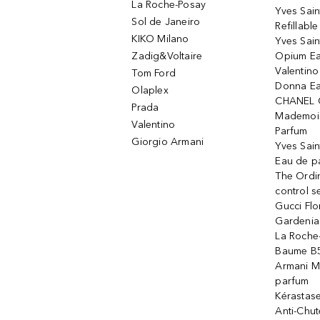
La Roche-Posay
Yves Sain
Sol de Janeiro
Refillabl
KIKO Milano
Yves Sain
Zadig&Voltaire
Opium Ea
Valentin
Tom Ford
Donna Ea
Olaplex
CHANEL 
Prada
Mademois
Valentino
Parfum
Giorgio Armani
Yves Sai
Eau de p
The Ordi
control 
Gucci Fl
Gardenia
La Roche
Baume B5
Armani M
parfum
Kérastas
Anti-Chute