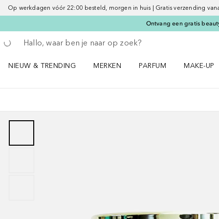
Op werkdagen vóór 22:00 besteld, morgen in huis | Gratis verzending vanaf 
Ontvang een gratis beauty
Ga terug
Zoekopdracht uitvoeren
NIEUW & TRENDING
MERKEN
PARFUM
MAKE-UP
Open NIEUW & TRENDING menu
Open MERKEN menu
Open PARFUM menu
Open MAK