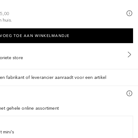
25,00
n huis.
VOEG TOE AAN WINKELMANDJE
oriete store
een fabrikant of leverancier aanraadt voor een artikel
het gehele online assortiment
 mini's