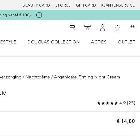
BEAUTY CARD
STORES
GIFTCARD
KLANTENSERVICE
ding vanaf € 100,-
Naar Mijn W
Naar Storefinder
Naar Mijn Account
Naa
FESTYLE
DOUGLAS COLLECTION
ACTIES
OUTLET
enu
en LIFESTYLE menu
Open DOUGLAS COLLECTION menu
Open ACTIES menu
verzorging
Nachtcrème
Arganicare Firming Night Cream
AM
4.9
(
25
)
€ 14,80