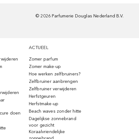
©
2026
Parfumerie Douglas Nederland B.V.
ACTUEEL
rwijderen
Zomer parfum
m
Zomer make-up
Hoe werken zelfbruiners?
Zelfbruiner aanbrengen
Zelfbruiner verwijderen
erwijderen
Herfstgeuren
aar
Herfstmake-up
Beach waves zonder hitte
icure doen
Dagelijkse zonnebrand
voor gezicht
itte
Koraalvriendelijke
zonnebrand