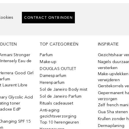
ookies
CONTRACT ONTBINDEN
ODUCTEN
TOP CATEGORIEËN
INSPIRATIE
Armani Stronger
Parfum
Gezichtshaar ve
Intensely Eau de
Make-up
Nagels duurzaa
versterken
DOUGLAS OUTLET
Herrera Good Girl
Make-upvlekken
Damesparfum
arfum
verwijderen
Herenparfum
t Laurent Libre
Gerstekorrels v
Sol de Janeiro Body mist
Gepermanent h
Sol de Janeiro Parfum
ary Glycolic Acid
verzorgen
ating toner
Rituals cadeauset
Zelf french man
radoxe EdP
Anti-aging
Gua Sha stenen
gezichtsverzorging
Krullen zonder h
hanging SPF 15
Top 10 herengeuren
Dermaplaning
on