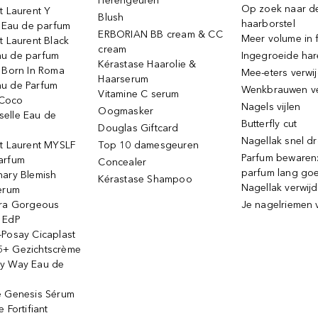
Herengeuren
Op zoek naar d
t Laurent Y
Blush
haarborstel
e Eau de parfum
ERBORIAN BB cream & CC
Meer volume in f
t Laurent Black
cream
u de parfum
Ingegroeide ha
Kérastase Haarolie &
o Born In Roma
Mee-eters verwi
Haarserum
u de Parfum
Wenkbrauwen v
Vitamine C serum
Coco
Nagels vijlen
Oogmasker
elle Eau de
Butterfly cut
Douglas Giftcard
Nagellak snel d
nt Laurent MYSLF
Top 10 damesgeuren
Parfum bewaren:
arfum
Concealer
parfum lang go
nary Blemish
Kérastase Shampoo
Nagellak verwij
serum
ora Gorgeous
Je nagelriemen 
 EdP
-Posay Cicaplast
+ Gezichtscrème
y Way Eau de
e Genesis Sérum
 Fortifiant