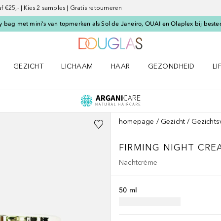
€25,- | Kies 2 samples | Gratis retourneren
 bag met mini's van topmerken als Sol de Janeiro, OUAI en Olaplex bij beste
Naar Douglas Home
GEZICHT
LICHAAM
HAAR
GEZONDHEID
LI
E-UP menu
Open GEZICHT menu
Open LICHAAM menu
Open HAAR menu
Open GEZONDHEID m
Op
homepage
Gezicht
Gezichts
FIRMING NIGHT CRE
Nachtcrème
50 ml