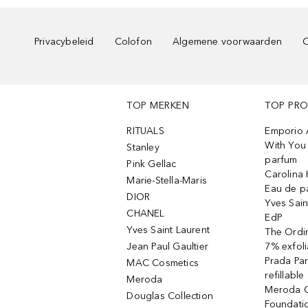
Privacybeleid
Colofon
Algemene voorwaarden
C
TOP MERKEN
TOP PR
RITUALS
Emporio 
With You 
Stanley
parfum
Pink Gellac
Carolina 
Marie-Stella-Maris
Eau de p
DIOR
Yves Sain
CHANEL
EdP
Yves Saint Laurent
The Ordin
Jean Paul Gaultier
7% exfoli
Prada Pa
MAC Cosmetics
refillable
Meroda
Meroda C
Douglas Collection
Foundati