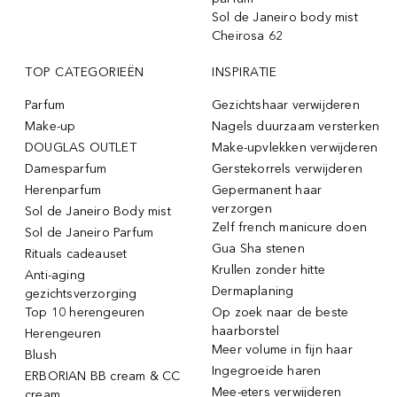
Sol de Janeiro body mist
Cheirosa 62
TOP CATEGORIEËN
INSPIRATIE
Parfum
Gezichtshaar verwijderen
Make-up
Nagels duurzaam versterken
DOUGLAS OUTLET
Make-upvlekken verwijderen
Damesparfum
Gerstekorrels verwijderen
Herenparfum
Gepermanent haar
verzorgen
Sol de Janeiro Body mist
Zelf french manicure doen
Sol de Janeiro Parfum
Gua Sha stenen
Rituals cadeauset
Krullen zonder hitte
Anti-aging
Dermaplaning
gezichtsverzorging
Top 10 herengeuren
Op zoek naar de beste
haarborstel
Herengeuren
Meer volume in fijn haar
Blush
Ingegroeide haren
ERBORIAN BB cream & CC
Mee-eters verwijderen
cream