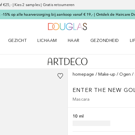
€25,- | Kies 2 samples | Gratis retourneren
-15% op alle haarverzorging bij aankoop vanaf € 19,- | Ontdek de Haircare D
Naar Douglas Home
GEZICHT
LICHAAM
HAAR
GEZONDHEID
LI
E-UP menu
Open GEZICHT menu
Open LICHAAM menu
Open HAAR menu
Open GEZONDHEID m
Op
homepage
Make-up
Ogen
ENTER THE NEW GOL
Mascara
10 ml