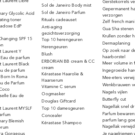
t Laurent Libre
Gerstekorrels v
Sol de Janeiro Body mist
Gepermanent h
Sol de Janeiro Parfum
ary Glycolic Acid
verzorgen
ating toner
Rituals cadeauset
Zelf french man
radoxe EdP
Anti-aging
Gua Sha stenen
gezichtsverzorging
Krullen zonder h
hanging SPF 15
Top 10 herengeuren
Dermaplaning
on
Herengeuren
Op zoek naar d
t Laurent Y
Blush
haarborstel
e Eau de parfum
ERBORIAN BB cream & CC
Meer volume in f
t Laurent Black
cream
u de parfum
Ingegroeide ha
Kérastase Haarolie &
o Born In Roma
Mee-eters verwi
Haarserum
u de Parfum
Wenkbrauwen v
Vitamine C serum
Coco
Nagels vijlen
Oogmasker
elle Eau de
Butterfly cut
Douglas Giftcard
Nagellak snel d
nt Laurent MYSLF
Top 10 damesgeuren
Parfum bewaren:
arfum
Concealer
parfum lang go
nary Blemish
Kérastase Shampoo
Nagellak verwij
serum
ora Gorgeous
Je nagelriemen 