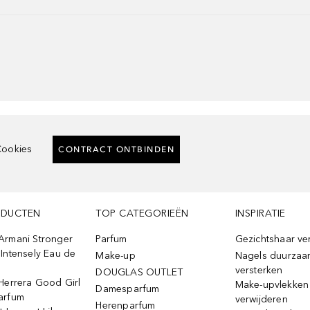
ookies
CONTRACT ONTBINDEN
ODUCTEN
TOP CATEGORIEËN
INSPIRATIE
Armani Stronger
Parfum
Gezichtshaar ve
Intensely Eau de
Make-up
Nagels duurzaa
versterken
DOUGLAS OUTLET
Herrera Good Girl
Make-upvlekken
Damesparfum
arfum
verwijderen
Herenparfum