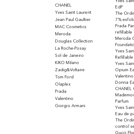
Yves Sain
CHANEL
EdP
Yves Saint Laurent
The Ordin
Jean Paul Gaultier
7% exfoli
Prada Pa
MAC Cosmetics
refillable
Meroda
Meroda C
Douglas Collection
Foundati
La Roche-Posay
Yves Sain
Sol de Janeiro
Refillabl
KIKO Milano
Yves Sain
Zadig&Voltaire
Opium Ea
Valentin
Tom Ford
Donna Ea
Olaplex
CHANEL 
Prada
Mademois
Valentino
Parfum
Giorgio Armani
Yves Sai
Eau de p
The Ordi
control 
Gucci Fl