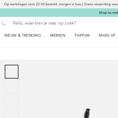
Op werkdagen vóór 22:00 besteld, morgen in huis | Gratis verzending vanaf 
Shop nu met 
Ga terug
Zoekopdracht uitvoeren
NIEUW & TRENDING
MERKEN
PARFUM
MAKE-UP
Open NIEUW & TRENDING menu
Open MERKEN menu
Open PARFUM menu
Open MAK