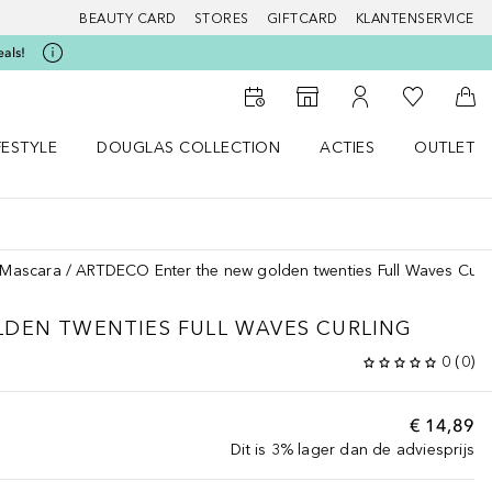
BEAUTY CARD
STORES
GIFTCARD
KLANTENSERVICE
eals!
Naar Mijn W
Naar Storefinder
Naar Mijn Account
Naa
FESTYLE
DOUGLAS COLLECTION
ACTIES
OUTLET
enu
en LIFESTYLE menu
Open DOUGLAS COLLECTION menu
Open ACTIES menu
Mascara
ARTDECO Enter the new golden twenties Full Waves Curl
DEN TWENTIES FULL WAVES CURLING
0
(
0
)
€ 14,89
Dit is 3% lager dan de adviesprijs