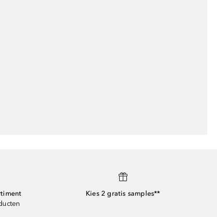
rtiment
Kies 2 gratis samples**
oducten