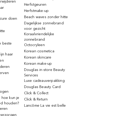
erwijderen
Herfstgeuren
aar
Herfstmake-up
Beach waves zonder hitte
icure doen
Dagelijkse zonnebrand
voor gezicht
itte
Koraalvriendelijke
zonnebrand
e beste
Octocryleen
Korean cosmetica
ijn haar
Korean skincare
ren
Korean make-up
jderen
Douglas in-store Beauty
erven
Services
Luxe cadeauverpakking
Douglas Beauty Card
rogen
Click & Collect
 hoe kun je
Click & Return
ed houden?
Lancôme La vie est belle
deren
verzorgen