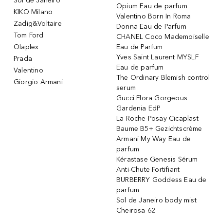
Sol de Janeiro
Opium Eau de parfum
KIKO Milano
Valentino Born In Roma
Zadig&Voltaire
Donna Eau de Parfum
Tom Ford
CHANEL Coco Mademoiselle
Olaplex
Eau de Parfum
Yves Saint Laurent MYSLF
Prada
Eau de parfum
Valentino
The Ordinary Blemish control
Giorgio Armani
serum
Gucci Flora Gorgeous
Gardenia EdP
La Roche-Posay Cicaplast
Baume B5+ Gezichtscrème
Armani My Way Eau de
parfum
Kérastase Genesis Sérum
Anti-Chute Fortifiant
BURBERRY Goddess Eau de
parfum
Sol de Janeiro body mist
Cheirosa 62