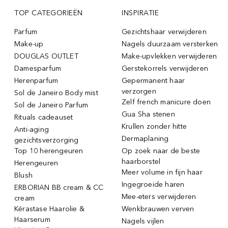
TOP CATEGORIEËN
INSPIRATIE
Parfum
Gezichtshaar verwijderen
Make-up
Nagels duurzaam versterken
DOUGLAS OUTLET
Make-upvlekken verwijderen
Damesparfum
Gerstekorrels verwijderen
Herenparfum
Gepermanent haar
verzorgen
Sol de Janeiro Body mist
Zelf french manicure doen
Sol de Janeiro Parfum
Gua Sha stenen
Rituals cadeauset
Krullen zonder hitte
Anti-aging
Dermaplaning
gezichtsverzorging
Top 10 herengeuren
Op zoek naar de beste
haarborstel
Herengeuren
Meer volume in fijn haar
Blush
Ingegroeide haren
ERBORIAN BB cream & CC
Mee-eters verwijderen
cream
Kérastase Haarolie &
Wenkbrauwen verven
Haarserum
Nagels vijlen