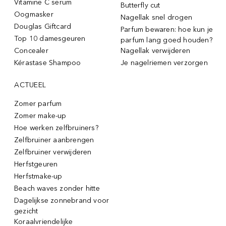
Vitamine C serum
Butterfly cut
Oogmasker
Nagellak snel drogen
Douglas Giftcard
Parfum bewaren: hoe kun je
Top 10 damesgeuren
parfum lang goed houden?
Concealer
Nagellak verwijderen
Kérastase Shampoo
Je nagelriemen verzorgen
ACTUEEL
Zomer parfum
Zomer make-up
Hoe werken zelfbruiners?
Zelfbruiner aanbrengen
Zelfbruiner verwijderen
Herfstgeuren
Herfstmake-up
Beach waves zonder hitte
Dagelijkse zonnebrand voor
gezicht
Koraalvriendelijke