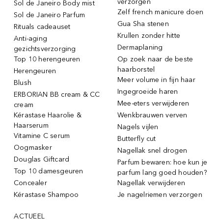
verzorgen
Sol de Janeiro Body mist
Zelf french manicure doen
Sol de Janeiro Parfum
Gua Sha stenen
Rituals cadeauset
Krullen zonder hitte
Anti-aging
Dermaplaning
gezichtsverzorging
Top 10 herengeuren
Op zoek naar de beste
haarborstel
Herengeuren
Meer volume in fijn haar
Blush
Ingegroeide haren
ERBORIAN BB cream & CC
Mee-eters verwijderen
cream
Kérastase Haarolie &
Wenkbrauwen verven
Haarserum
Nagels vijlen
Vitamine C serum
Butterfly cut
Oogmasker
Nagellak snel drogen
Douglas Giftcard
Parfum bewaren: hoe kun je
Top 10 damesgeuren
parfum lang goed houden?
Concealer
Nagellak verwijderen
Kérastase Shampoo
Je nagelriemen verzorgen
ACTUEEL