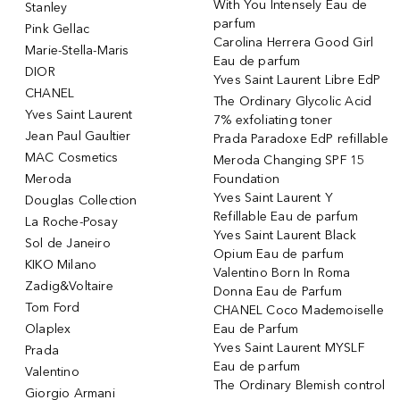
With You Intensely Eau de
Stanley
parfum
Pink Gellac
Carolina Herrera Good Girl
Marie-Stella-Maris
Eau de parfum
DIOR
Yves Saint Laurent Libre EdP
CHANEL
The Ordinary Glycolic Acid
Yves Saint Laurent
7% exfoliating toner
Jean Paul Gaultier
Prada Paradoxe EdP refillable
MAC Cosmetics
Meroda Changing SPF 15
Meroda
Foundation
Yves Saint Laurent Y
Douglas Collection
Refillable Eau de parfum
La Roche-Posay
Yves Saint Laurent Black
Sol de Janeiro
Opium Eau de parfum
KIKO Milano
Valentino Born In Roma
Zadig&Voltaire
Donna Eau de Parfum
Tom Ford
CHANEL Coco Mademoiselle
Olaplex
Eau de Parfum
Yves Saint Laurent MYSLF
Prada
Eau de parfum
Valentino
The Ordinary Blemish control
Giorgio Armani