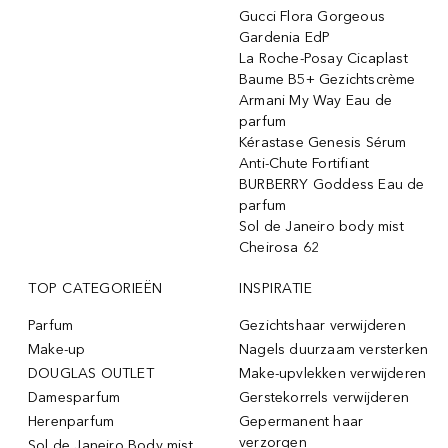
Gucci Flora Gorgeous
Gardenia EdP
La Roche-Posay Cicaplast
Baume B5+ Gezichtscrème
Armani My Way Eau de
parfum
Kérastase Genesis Sérum
Anti-Chute Fortifiant
BURBERRY Goddess Eau de
parfum
Sol de Janeiro body mist
Cheirosa 62
TOP CATEGORIEËN
INSPIRATIE
Parfum
Gezichtshaar verwijderen
Make-up
Nagels duurzaam versterken
DOUGLAS OUTLET
Make-upvlekken verwijderen
Damesparfum
Gerstekorrels verwijderen
Herenparfum
Gepermanent haar
verzorgen
Sol de Janeiro Body mist