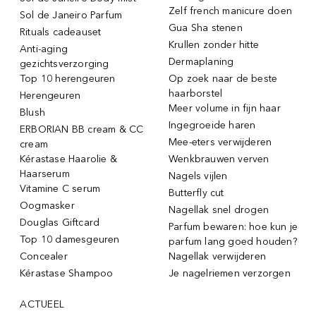
Zelf french manicure doen
Sol de Janeiro Parfum
Gua Sha stenen
Rituals cadeauset
Krullen zonder hitte
Anti-aging
Dermaplaning
gezichtsverzorging
Top 10 herengeuren
Op zoek naar de beste
haarborstel
Herengeuren
Meer volume in fijn haar
Blush
Ingegroeide haren
ERBORIAN BB cream & CC
Mee-eters verwijderen
cream
Kérastase Haarolie &
Wenkbrauwen verven
Haarserum
Nagels vijlen
Vitamine C serum
Butterfly cut
Oogmasker
Nagellak snel drogen
Douglas Giftcard
Parfum bewaren: hoe kun je
Top 10 damesgeuren
parfum lang goed houden?
Concealer
Nagellak verwijderen
Kérastase Shampoo
Je nagelriemen verzorgen
ACTUEEL