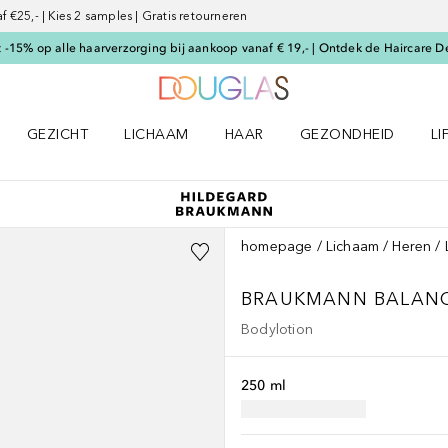
€25,- | Kies 2 samples | Gratis retourneren
-15% op alle haarverzorging bij aankoop vanaf € 19,- | Ontdek de Haircare D
Naar Douglas Home
GEZICHT
LICHAAM
HAAR
GEZONDHEID
LI
E-UP menu
Open GEZICHT menu
Open LICHAAM menu
Open HAAR menu
Open GEZONDHEID m
Op
homepage
Lichaam
Heren
BRAUKMANN
BALAN
Bodylotion
250 ml