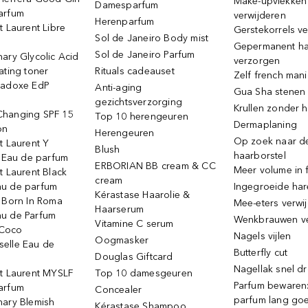
Make-upvlekken
Damesparfum
arfum
verwijderen
Herenparfum
t Laurent Libre
Gerstekorrels v
Sol de Janeiro Body mist
Gepermanent h
Sol de Janeiro Parfum
ary Glycolic Acid
verzorgen
ating toner
Rituals cadeauset
Zelf french man
radoxe EdP
Anti-aging
Gua Sha stenen
gezichtsverzorging
Krullen zonder h
hanging SPF 15
Top 10 herengeuren
Dermaplaning
on
Herengeuren
Op zoek naar d
t Laurent Y
Blush
haarborstel
e Eau de parfum
ERBORIAN BB cream & CC
Meer volume in f
t Laurent Black
cream
u de parfum
Ingegroeide ha
Kérastase Haarolie &
o Born In Roma
Mee-eters verwi
Haarserum
u de Parfum
Wenkbrauwen v
Vitamine C serum
Coco
Nagels vijlen
Oogmasker
elle Eau de
Butterfly cut
Douglas Giftcard
Nagellak snel d
nt Laurent MYSLF
Top 10 damesgeuren
Parfum bewaren:
arfum
Concealer
parfum lang go
nary Blemish
Kérastase Shampoo