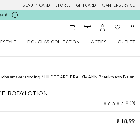
BEAUTY CARD
STORES
GIFTCARD
KLANTENSERVICE
eals!
Naar Mijn W
Naar Storefinder
Naar Mijn Account
Naa
FESTYLE
DOUGLAS COLLECTION
ACTIES
OUTLET
enu
en LIFESTYLE menu
Open DOUGLAS COLLECTION menu
Open ACTIES menu
Lichaamsverzorging
HILDEGARD BRAUKMANN Braukmann Balance 
CE BODYLOTION
0
(
0
)
€ 18,99