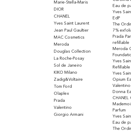
Marie-Stella-Maris
Eau de p
DIOR
Yves Sain
CHANEL
EdP
Yves Saint Laurent
The Ordin
Jean Paul Gaultier
7% exfoli
Prada Pa
MAC Cosmetics
refillable
Meroda
Meroda C
Douglas Collection
Foundati
La Roche-Posay
Yves Sain
Sol de Janeiro
Refillabl
KIKO Milano
Yves Sain
Zadig&Voltaire
Opium Ea
Valentin
Tom Ford
Donna Ea
Olaplex
CHANEL 
Prada
Mademois
Valentino
Parfum
Giorgio Armani
Yves Sai
Eau de p
The Ordi