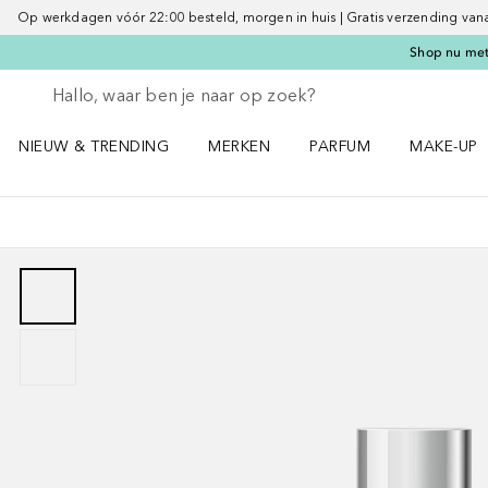
Op werkdagen vóór 22:00 besteld, morgen in huis | Gratis verzending vanaf 
Shop nu met 
Ga terug
Zoekopdracht uitvoeren
NIEUW & TRENDING
MERKEN
PARFUM
MAKE-UP
Open NIEUW & TRENDING menu
Open MERKEN menu
Open PARFUM menu
Open MAK