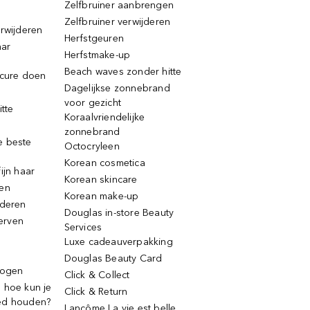
Zelfbruiner aanbrengen
Zelfbruiner verwijderen
erwijderen
Herfstgeuren
aar
Herfstmake-up
Beach waves zonder hitte
icure doen
Dagelijkse zonnebrand
voor gezicht
itte
Koraalvriendelijke
zonnebrand
e beste
Octocryleen
Korean cosmetica
ijn haar
Korean skincare
ren
Korean make-up
jderen
Douglas in-store Beauty
erven
Services
Luxe cadeauverpakking
Douglas Beauty Card
rogen
Click & Collect
 hoe kun je
Click & Return
ed houden?
Lancôme La vie est belle