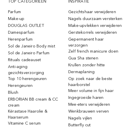
TOP CATEGORIEËN
INSPIRATIE
Parfum
Gezichtshaar verwijderen
Make-up
Nagels duurzaam versterken
DOUGLAS OUTLET
Make-upvlekken verwijderen
Damesparfum
Gerstekorrels verwijderen
Herenparfum
Gepermanent haar
verzorgen
Sol de Janeiro Body mist
Zelf french manicure doen
Sol de Janeiro Parfum
Gua Sha stenen
Rituals cadeauset
Krullen zonder hitte
Anti-aging
Dermaplaning
gezichtsverzorging
Top 10 herengeuren
Op zoek naar de beste
haarborstel
Herengeuren
Meer volume in fijn haar
Blush
Ingegroeide haren
ERBORIAN BB cream & CC
Mee-eters verwijderen
cream
Kérastase Haarolie &
Wenkbrauwen verven
Haarserum
Nagels vijlen
Vitamine C serum
Butterfly cut