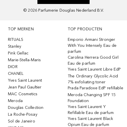
©
2026
Parfumerie Douglas Nederland B.V.
TOP MERKEN
TOP PRODUCTEN
RITUALS
Emporio Armani Stronger
With You Intensely Eau de
Stanley
parfum
Pink Gellac
Carolina Herrera Good Girl
Marie-Stella-Maris
Eau de parfum
DIOR
Yves Saint Laurent Libre EdP
CHANEL
The Ordinary Glycolic Acid
Yves Saint Laurent
7% exfoliating toner
Jean Paul Gaultier
Prada Paradoxe EdP refillable
MAC Cosmetics
Meroda Changing SPF 15
Meroda
Foundation
Yves Saint Laurent Y
Douglas Collection
Refillable Eau de parfum
La Roche-Posay
Yves Saint Laurent Black
Sol de Janeiro
Opium Eau de parfum