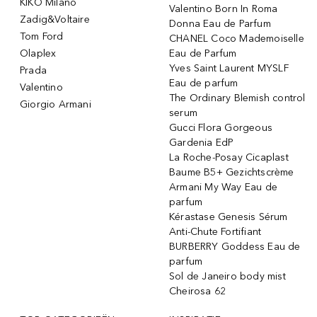
KIKO Milano
Valentino Born In Roma
Zadig&Voltaire
Donna Eau de Parfum
Tom Ford
CHANEL Coco Mademoiselle
Olaplex
Eau de Parfum
Yves Saint Laurent MYSLF
Prada
Eau de parfum
Valentino
The Ordinary Blemish control
Giorgio Armani
serum
Gucci Flora Gorgeous
Gardenia EdP
La Roche-Posay Cicaplast
Baume B5+ Gezichtscrème
Armani My Way Eau de
parfum
Kérastase Genesis Sérum
Anti-Chute Fortifiant
BURBERRY Goddess Eau de
parfum
Sol de Janeiro body mist
Cheirosa 62