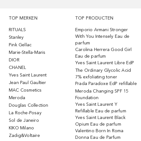
TOP MERKEN
TOP PRODUCTEN
RITUALS
Emporio Armani Stronger
With You Intensely Eau de
Stanley
parfum
Pink Gellac
Carolina Herrera Good Girl
Marie-Stella-Maris
Eau de parfum
DIOR
Yves Saint Laurent Libre EdP
CHANEL
The Ordinary Glycolic Acid
Yves Saint Laurent
7% exfoliating toner
Jean Paul Gaultier
Prada Paradoxe EdP refillable
MAC Cosmetics
Meroda Changing SPF 15
Meroda
Foundation
Yves Saint Laurent Y
Douglas Collection
Refillable Eau de parfum
La Roche-Posay
Yves Saint Laurent Black
Sol de Janeiro
Opium Eau de parfum
KIKO Milano
Valentino Born In Roma
Zadig&Voltaire
Donna Eau de Parfum