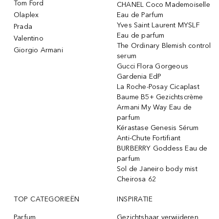
Tom Ford
CHANEL Coco Mademoiselle
Olaplex
Eau de Parfum
Yves Saint Laurent MYSLF
Prada
Eau de parfum
Valentino
The Ordinary Blemish control
Giorgio Armani
serum
Gucci Flora Gorgeous
Gardenia EdP
La Roche-Posay Cicaplast
Baume B5+ Gezichtscrème
Armani My Way Eau de
parfum
Kérastase Genesis Sérum
Anti-Chute Fortifiant
BURBERRY Goddess Eau de
parfum
Sol de Janeiro body mist
Cheirosa 62
TOP CATEGORIEËN
INSPIRATIE
Parfum
Gezichtshaar verwijderen