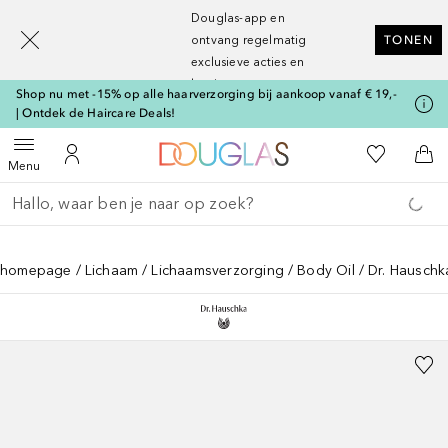
[navigation.slideout.screenreader]
Douglas-app en
ontvang regelmatig
TONEN
exclusieve acties en
kortingen
Shop nu met -15% op alle haarverzorging bij aankoop vanaf € 19,-
| Ontdek de Haircare Deals!
Naar Douglas Home
Naar Mijn W
Open menu
Naar Mijn Account
Naa
Menu
Ga terug
Zoekopdracht uitvoeren
homepage
Lichaam
Lichaamsverzorging
Body Oil
Dr. Hauschk