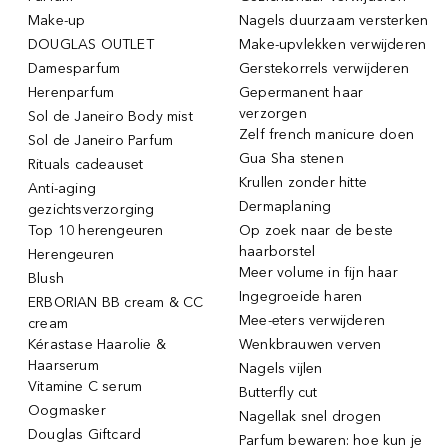
Make-up
Nagels duurzaam versterken
DOUGLAS OUTLET
Make-upvlekken verwijderen
Damesparfum
Gerstekorrels verwijderen
Herenparfum
Gepermanent haar
verzorgen
Sol de Janeiro Body mist
Zelf french manicure doen
Sol de Janeiro Parfum
Gua Sha stenen
Rituals cadeauset
Krullen zonder hitte
Anti-aging
Dermaplaning
gezichtsverzorging
Top 10 herengeuren
Op zoek naar de beste
haarborstel
Herengeuren
Meer volume in fijn haar
Blush
Ingegroeide haren
ERBORIAN BB cream & CC
Mee-eters verwijderen
cream
Kérastase Haarolie &
Wenkbrauwen verven
Haarserum
Nagels vijlen
Vitamine C serum
Butterfly cut
Oogmasker
Nagellak snel drogen
Douglas Giftcard
Parfum bewaren: hoe kun je