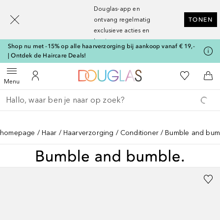
[navigation.slideout.screenreader]
Douglas-app en
ontvang regelmatig
TONEN
exclusieve acties en
kortingen
Shop nu met -15% op alle haarverzorging bij aankoop vanaf € 19,-
| Ontdek de Haircare Deals!
Naar Douglas Home
Naar Mijn W
Open menu
Naar Mijn Account
Naa
Menu
Ga terug
Zoekopdracht uitvoeren
homepage
Haar
Haarverzorging
Conditioner
Bumble and bumble