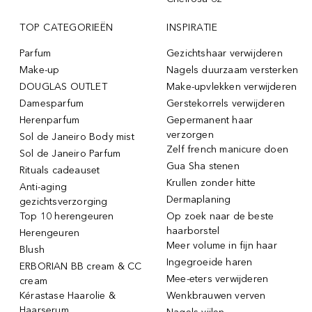
TOP CATEGORIEËN
INSPIRATIE
Parfum
Gezichtshaar verwijderen
Make-up
Nagels duurzaam versterken
DOUGLAS OUTLET
Make-upvlekken verwijderen
Damesparfum
Gerstekorrels verwijderen
Herenparfum
Gepermanent haar
verzorgen
Sol de Janeiro Body mist
Zelf french manicure doen
Sol de Janeiro Parfum
Gua Sha stenen
Rituals cadeauset
Krullen zonder hitte
Anti-aging
Dermaplaning
gezichtsverzorging
Top 10 herengeuren
Op zoek naar de beste
haarborstel
Herengeuren
Meer volume in fijn haar
Blush
Ingegroeide haren
ERBORIAN BB cream & CC
Mee-eters verwijderen
cream
Kérastase Haarolie &
Wenkbrauwen verven
Haarserum