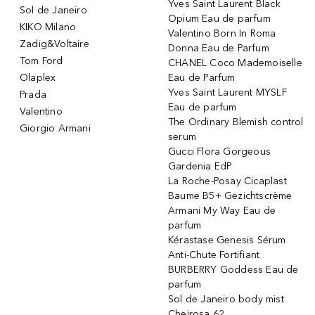
Yves Saint Laurent Black
Sol de Janeiro
Opium Eau de parfum
KIKO Milano
Valentino Born In Roma
Zadig&Voltaire
Donna Eau de Parfum
Tom Ford
CHANEL Coco Mademoiselle
Olaplex
Eau de Parfum
Yves Saint Laurent MYSLF
Prada
Eau de parfum
Valentino
The Ordinary Blemish control
Giorgio Armani
serum
Gucci Flora Gorgeous
Gardenia EdP
La Roche-Posay Cicaplast
Baume B5+ Gezichtscrème
Armani My Way Eau de
parfum
Kérastase Genesis Sérum
Anti-Chute Fortifiant
BURBERRY Goddess Eau de
parfum
Sol de Janeiro body mist
Cheirosa 62