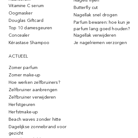
Nagels vijlen
Vitamine C serum
Butterfly cut
Oogmasker
Nagellak snel drogen
Douglas Giftcard
Parfum bewaren: hoe kun je
Top 10 damesgeuren
parfum lang goed houden?
Concealer
Nagellak verwijderen
Kérastase Shampoo
Je nagelriemen verzorgen
ACTUEEL
Zomer parfum
Zomer make-up
Hoe werken zelfbruiners?
Zelfbruiner aanbrengen
Zelfbruiner verwijderen
Herfstgeuren
Herfstmake-up
Beach waves zonder hitte
Dagelijkse zonnebrand voor
gezicht