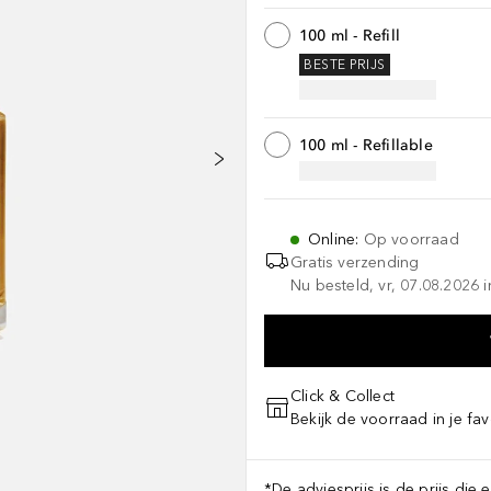
100 ml - Refill
BESTE PRIJS
100 ml - Refillable
Online
:
Op voorraad
Gratis verzending
Nu besteld, vr, 07.08.2026 i
Click & Collect
Bekijk de voorraad in je fav
*De adviesprijs is de prijs die 