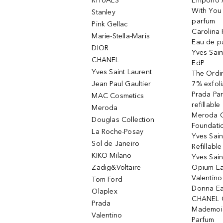
RITUALS
Emporio 
With You 
Stanley
parfum
Pink Gellac
Carolina 
Marie-Stella-Maris
Eau de p
DIOR
Yves Sain
CHANEL
EdP
Yves Saint Laurent
The Ordin
Jean Paul Gaultier
7% exfoli
Prada Pa
MAC Cosmetics
refillable
Meroda
Meroda C
Douglas Collection
Foundati
La Roche-Posay
Yves Sain
Sol de Janeiro
Refillabl
KIKO Milano
Yves Sain
Zadig&Voltaire
Opium Ea
Valentin
Tom Ford
Donna Ea
Olaplex
CHANEL 
Prada
Mademois
Valentino
Parfum