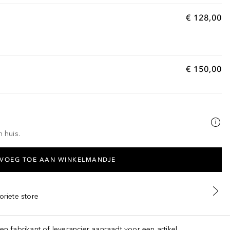
€ 128,00
€ 150,00
n huis.
VOEG TOE AAN WINKELMANDJE
oriete store
een fabrikant of leverancier aanraadt voor een artikel