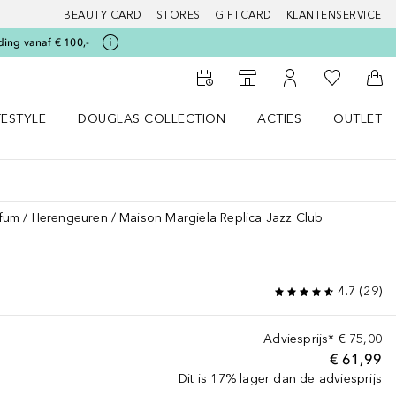
BEAUTY CARD
STORES
GIFTCARD
KLANTENSERVICE
ding vanaf € 100,-
Naar Mijn W
Naar Storefinder
Naar Mijn Account
Naa
FESTYLE
DOUGLAS COLLECTION
ACTIES
OUTLET
enu
en LIFESTYLE menu
Open DOUGLAS COLLECTION menu
Open ACTIES menu
fum
Herengeuren
Maison Margiela Replica Jazz Club
4.7
(
29
)
Adviesprijs*
€ 75,00
€ 61,99
Dit is 17% lager dan de adviesprijs