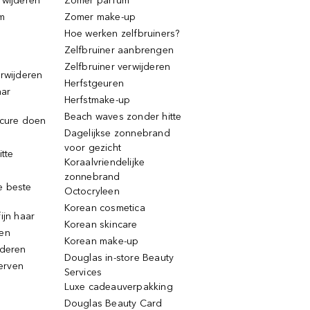
rwijderen
Zomer parfum
m
Zomer make-up
Hoe werken zelfbruiners?
Zelfbruiner aanbrengen
Zelfbruiner verwijderen
erwijderen
Herfstgeuren
aar
Herfstmake-up
Beach waves zonder hitte
icure doen
Dagelijkse zonnebrand
voor gezicht
itte
Koraalvriendelijke
zonnebrand
e beste
Octocryleen
Korean cosmetica
ijn haar
Korean skincare
ren
Korean make-up
jderen
Douglas in-store Beauty
erven
Services
Luxe cadeauverpakking
Douglas Beauty Card