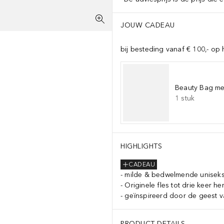
JOUW CADEAU
bij besteding vanaf € 100,- op 
Beauty Bag met
1
stuk
HIGHLIGHTS
CADEAU
milde & bedwelmende unisek
Originele fles tot drie keer he
geïnspireerd door de geest v
PRODUCT DETAILS