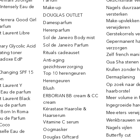
Armani Stronger
Parfum
Gezichtshaar ve
Intensely Eau de
Make-up
Nagels duurzaa
versterken
DOUGLAS OUTLET
Herrera Good Girl
Make-upvlekken
Damesparfum
arfum
verwijderen
Herenparfum
t Laurent Libre
Gerstekorrels v
Sol de Janeiro Body mist
Gepermanent h
Sol de Janeiro Parfum
ary Glycolic Acid
verzorgen
ating toner
Rituals cadeauset
Zelf french man
radoxe EdP
Anti-aging
Gua Sha stenen
gezichtsverzorging
Krullen zonder h
hanging SPF 15
Top 10 herengeuren
Dermaplaning
on
Herengeuren
Op zoek naar d
t Laurent Y
Blush
haarborstel
e Eau de parfum
ERBORIAN BB cream & CC
Meer volume in f
t Laurent Black
cream
u de parfum
Ingegroeide ha
Kérastase Haarolie &
o Born In Roma
Mee-eters verwi
Haarserum
u de Parfum
Wenkbrauwen v
Vitamine C serum
Coco
Nagels vijlen
Oogmasker
elle Eau de
Butterfly cut
Douglas Giftcard