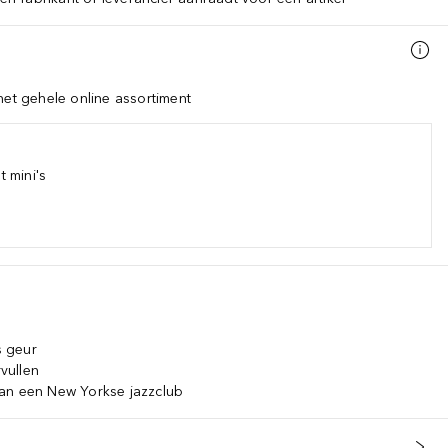
het gehele online assortiment
 mini's
s geur
rvullen
an een New Yorkse jazzclub