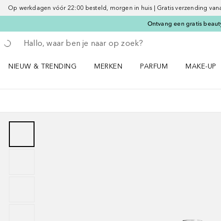
Op werkdagen vóór 22:00 besteld, morgen in huis | Gratis verzending vanaf 
Ontvang een gratis beauty
Ga terug
Zoekopdracht uitvoeren
NIEUW & TRENDING
MERKEN
PARFUM
MAKE-UP
Open NIEUW & TRENDING menu
Open MERKEN menu
Open PARFUM menu
Open MAK