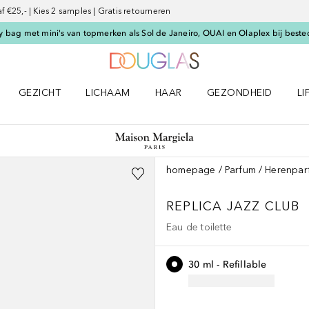
€25,- | Kies 2 samples | Gratis retourneren
 bag met mini's van topmerken als Sol de Janeiro, OUAI en Olaplex bij beste
Naar Douglas Home
GEZICHT
LICHAAM
HAAR
GEZONDHEID
LI
E-UP menu
Open GEZICHT menu
Open LICHAAM menu
Open HAAR menu
Open GEZONDHEID m
Op
homepage
Parfum
Herenpar
REPLICA
JAZZ CLUB
Eau de toilette
30 ml - Refillable