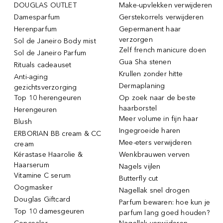
DOUGLAS OUTLET
Make-upvlekken verwijderen
Damesparfum
Gerstekorrels verwijderen
Herenparfum
Gepermanent haar
verzorgen
Sol de Janeiro Body mist
Zelf french manicure doen
Sol de Janeiro Parfum
Gua Sha stenen
Rituals cadeauset
Krullen zonder hitte
Anti-aging
Dermaplaning
gezichtsverzorging
Top 10 herengeuren
Op zoek naar de beste
haarborstel
Herengeuren
Meer volume in fijn haar
Blush
Ingegroeide haren
ERBORIAN BB cream & CC
Mee-eters verwijderen
cream
Kérastase Haarolie &
Wenkbrauwen verven
Haarserum
Nagels vijlen
Vitamine C serum
Butterfly cut
Oogmasker
Nagellak snel drogen
Douglas Giftcard
Parfum bewaren: hoe kun je
Top 10 damesgeuren
parfum lang goed houden?