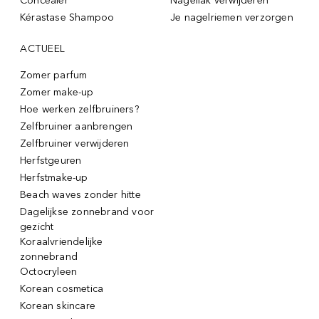
Concealer
Nagellak verwijderen
Kérastase Shampoo
Je nagelriemen verzorgen
ACTUEEL
Zomer parfum
Zomer make-up
Hoe werken zelfbruiners?
Zelfbruiner aanbrengen
Zelfbruiner verwijderen
Herfstgeuren
Herfstmake-up
Beach waves zonder hitte
Dagelijkse zonnebrand voor
gezicht
Koraalvriendelijke
zonnebrand
Octocryleen
Korean cosmetica
Korean skincare