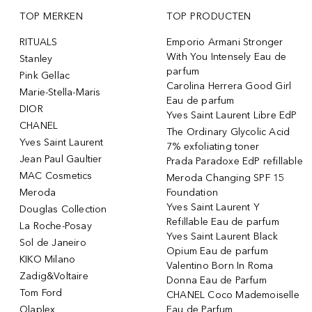
TOP MERKEN
TOP PRODUCTEN
RITUALS
Emporio Armani Stronger
With You Intensely Eau de
Stanley
parfum
Pink Gellac
Carolina Herrera Good Girl
Marie-Stella-Maris
Eau de parfum
DIOR
Yves Saint Laurent Libre EdP
CHANEL
The Ordinary Glycolic Acid
Yves Saint Laurent
7% exfoliating toner
Jean Paul Gaultier
Prada Paradoxe EdP refillable
MAC Cosmetics
Meroda Changing SPF 15
Meroda
Foundation
Yves Saint Laurent Y
Douglas Collection
Refillable Eau de parfum
La Roche-Posay
Yves Saint Laurent Black
Sol de Janeiro
Opium Eau de parfum
KIKO Milano
Valentino Born In Roma
Zadig&Voltaire
Donna Eau de Parfum
Tom Ford
CHANEL Coco Mademoiselle
Olaplex
Eau de Parfum