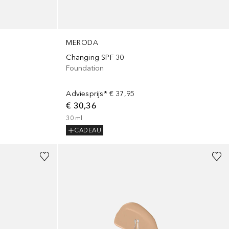
MERODA
Changing SPF 30
Foundation
Adviesprijs*
€ 37,95
€ 30,36
30
ml
CADEAU
+
21