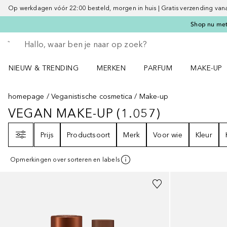
Op werkdagen vóór 22:00 besteld, morgen in huis | Gratis verzending vanaf 
Shop nu met 
Ga terug
Zoekopdracht uitvoeren
NIEUW & TRENDING
MERKEN
PARFUM
MAKE-UP
Open NIEUW & TRENDING menu
Open MERKEN menu
Open PARFUM menu
Open MAK
homepage
Veganistische cosmetica
Make-up
VEGAN MAKE-UP
(
1.057
)
VEGAN MAKE-UP
1057
RESULTAT
Filter
Prijs
Productsoort
Merk
Voor wie
Kleur
Opmerkingen over sorteren en labels
+
4
Gesponsord
+
2