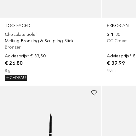
TOO FACED
ERBORIAN
Chocolate Soleil
SPF 30
Melting Bronzing & Sculpting Stick
CC Cream
Bronzer
Adviesprijs*
€ 33,50
Adviesprijs*
€
€ 26,80
€ 39,99
8
g
40
ml
CADEAU
+
9
+
1