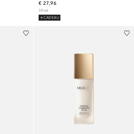
€ 27,96
30
ml
CADEAU