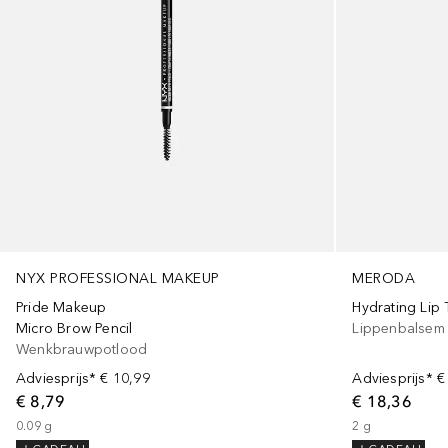
NYX PROFESSIONAL MAKEUP
MERODA
Pride Makeup
Hydrating Lip 
Micro Brow Pencil
Lippenbalsem
Wenkbrauwpotlood
Adviesprijs*
€ 10,99
Adviesprijs*
€
€ 8,79
€ 18,36
0.09
g
2
g