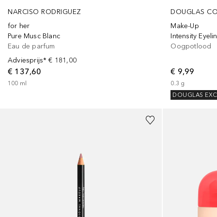
NARCISO RODRIGUEZ
DOUGLAS CO
for her
Make-Up
Pure Musc Blanc
Intensity Eyel
Eau de parfum
Oogpotlood
Adviesprijs*
€ 181,00
€ 137,60
€ 9,99
100
ml
0.3
g
DOUGLAS EXC
+
21
Gesponsord
+
5