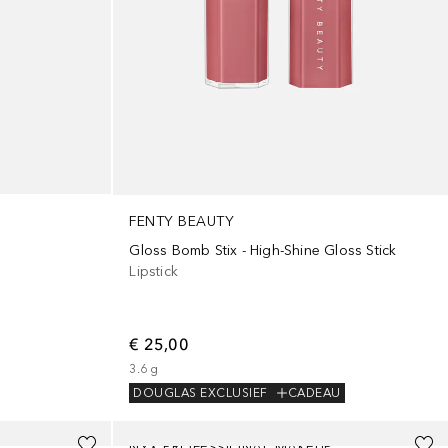
FENTY BEAUTY
Gloss Bomb Stix - High-Shine Gloss Stick
Lipstick
€ 25,00
3.6
g
DOUGLAS EXCLUSIEF
CADEAU
+
21
NYX PROFESSIONAL MAKEUP