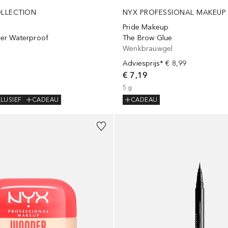
NYX PROFESSIONAL MAKEUP
LLECTION
Pride Makeup
The Brow Glue
iner Waterproof
Wenkbrauwgel
Adviesprijs*
€ 8,99
€ 7,19
5
g
CADEAU
LUSIEF
CADEAU
Gesponsord
+
11