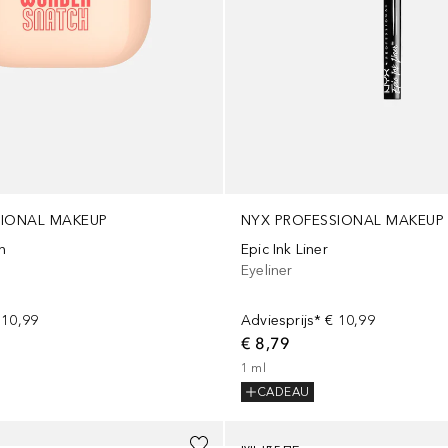
SIONAL MAKEUP
NYX PROFESSIONAL MAKEUP
h
Epic Ink Liner
Eyeliner
 10,99
Adviesprijs*
€ 10,99
€ 8,79
1
ml
CADEAU
+
7
MORPHE