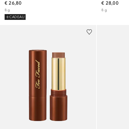
€ 26,80
€ 28,00
8
g
8
g
CADEAU
+
4
+
3