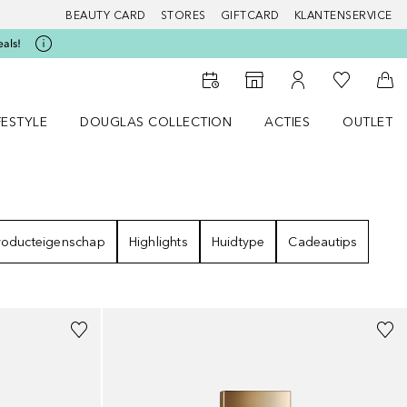
BEAUTY CARD
STORES
GIFTCARD
KLANTENSERVICE
eals!
Naar Mijn W
Naar Storefinder
Naar Mijn Account
Naa
FESTYLE
DOUGLAS COLLECTION
ACTIES
OUTLET
enu
en LIFESTYLE menu
Open DOUGLAS COLLECTION menu
Open ACTIES menu
roducteigenschap
Highlights
Huidtype
Cadeautips