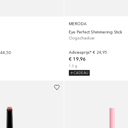
MERODA
Eye Perfect Shimmering Stick
Oogschaduw
Adviesprijs*
€ 24,95
 44,50
€ 19,96
1.3
g
CADEAU
+
9