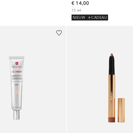
€ 14,00
15
ml
NIEUW
CADEAU
+
2