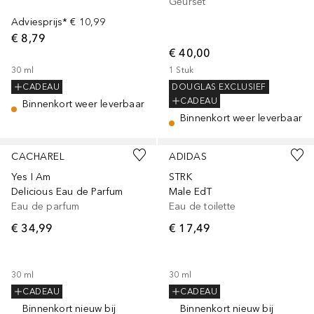
Geurset
Adviesprijs*
€ 10,99
€ 8,79
€ 40,00
30
ml
1
Stuk
CADEAU
DOUGLAS EXCLUSIEF
CADEAU
Binnenkort weer leverbaar
Binnenkort weer leverbaar
CACHAREL
ADIDAS
Yes I Am
STRK
Delicious Eau de Parfum
Male EdT
Eau de parfum
Eau de toilette
€ 34,99
€ 17,49
30
ml
30
ml
CADEAU
CADEAU
Binnenkort nieuw bij
Binnenkort nieuw bij