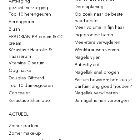
Anti-aging
Dermaplaning
gezichtsverzorging
Top 10 herengeuren
Op zoek naar de beste
haarborstel
Herengeuren
Meer volume in fijn haar
Blush
Ingegroeide haren
ERBORIAN BB cream & CC
Mee-eters verwijderen
cream
Kérastase Haarolie &
Wenkbrauwen verven
Haarserum
Nagels vijlen
Vitamine C serum
Butterfly cut
Oogmasker
Nagellak snel drogen
Douglas Giftcard
Parfum bewaren: hoe kun je
Top 10 damesgeuren
parfum lang goed houden?
Concealer
Nagellak verwijderen
Kérastase Shampoo
Je nagelriemen verzorgen
ACTUEEL
Zomer parfum
Zomer make-up