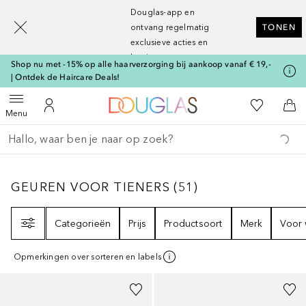
[navigation.slideout.screenreader]
Douglas-app en
ontvang regelmatig
TONEN
exclusieve acties en
kortingen
Shop nu met -15% op alle haarverzorging bij aankoop vanaf € 19,-
| Ontdek de Haircare Deals!
Naar Douglas Home
Naar Mijn W
Open menu
Naar Mijn Account
Naa
Menu
Ga terug
Zoekopdracht uitvoeren
GEUREN VOOR TIENERS
51
RESULTATEN
GEUREN VOOR TIENERS
(
51
)
Filter
Categorieën
Prijs
Productsoort
Merk
Voor 
Opmerkingen over sorteren en labels
Gesponsord
Gesponsord