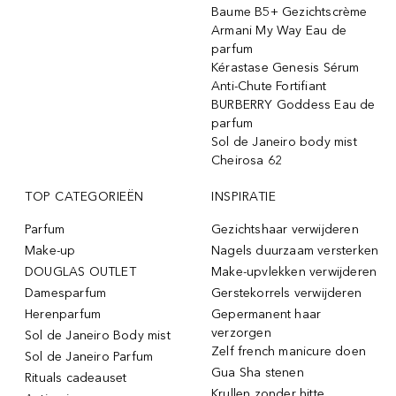
Baume B5+ Gezichtscrème
Armani My Way Eau de
parfum
Kérastase Genesis Sérum
Anti-Chute Fortifiant
BURBERRY Goddess Eau de
parfum
Sol de Janeiro body mist
Cheirosa 62
TOP CATEGORIEËN
INSPIRATIE
Parfum
Gezichtshaar verwijderen
Make-up
Nagels duurzaam versterken
DOUGLAS OUTLET
Make-upvlekken verwijderen
Damesparfum
Gerstekorrels verwijderen
Herenparfum
Gepermanent haar
verzorgen
Sol de Janeiro Body mist
Zelf french manicure doen
Sol de Janeiro Parfum
Gua Sha stenen
Rituals cadeauset
Krullen zonder hitte