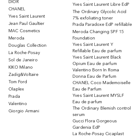
DIOR
Yves Saint Laurent Libre EdP
CHANEL
The Ordinary Glycolic Acid
Yves Saint Laurent
7% exfoliating toner
Jean Paul Gaultier
Prada Paradoxe EdP refillable
MAC Cosmetics
Meroda Changing SPF 15
Meroda
Foundation
Yves Saint Laurent Y
Douglas Collection
Refillable Eau de parfum
La Roche-Posay
Yves Saint Laurent Black
Sol de Janeiro
Opium Eau de parfum
KIKO Milano
Valentino Born In Roma
Zadig&Voltaire
Donna Eau de Parfum
Tom Ford
CHANEL Coco Mademoiselle
Olaplex
Eau de Parfum
Yves Saint Laurent MYSLF
Prada
Eau de parfum
Valentino
The Ordinary Blemish control
Giorgio Armani
serum
Gucci Flora Gorgeous
Gardenia EdP
La Roche-Posay Cicaplast