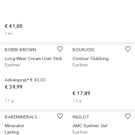
€ 41,00
1
ml
+
8
BOBBI BROWN
BOURJOIS
Long-Wear Cream Liner Stick
Contour Clubbing
Eyeliner
Eyeliner
Adviesprijs*
€ 43,00
€ 39,99
€ 17,89
1.1
g
1.2
g
+
5
BAREMINERALS
INGLOT
Mineralist
AMC Eyeliner Gel
Lasting
Eyeliner