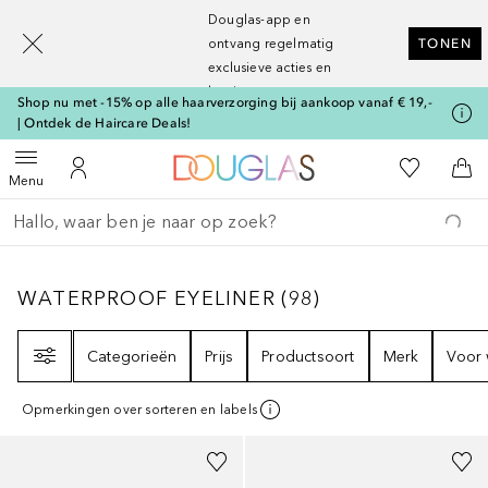
[navigation.slideout.screenreader]
Douglas-app en
ontvang regelmatig
TONEN
exclusieve acties en
kortingen
Shop nu met -15% op alle haarverzorging bij aankoop vanaf € 19,-
| Ontdek de Haircare Deals!
Naar Douglas Home
Naar Mijn W
Open menu
Naar Mijn Account
Naa
Menu
Ga terug
Zoekopdracht uitvoeren
WATERPROOF EYELINER
98
RESULTATEN
WATERPROOF EYELINER
(
98
)
Filter
Categorieën
Prijs
Productsoort
Merk
Voor 
Opmerkingen over sorteren en labels
+
11
+
11