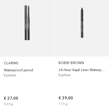
BOBBI BROWN
CLARINS
24-Hour Kajal Liner Waterproof
Waterproof pencil
Eyeliner
Eyeliner
€ 39,00
€ 27,00
1.15
g
0.29
g
+
1