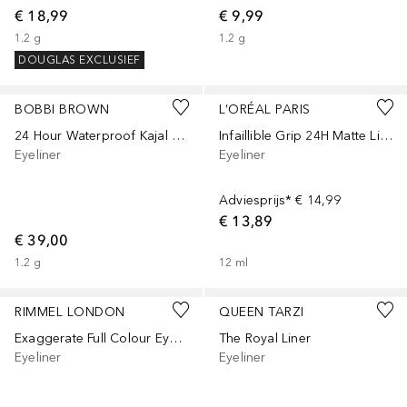
€ 18,99
€ 9,99
1.2
g
1.2
g
DOUGLAS EXCLUSIEF
BOBBI BROWN
L’ORÉAL PARIS
24 Hour Waterproof Kajal Liner
Infaillible Grip 24H Matte Liquid Liner
Eyeliner
Eyeliner
Adviesprijs*
€ 14,99
€ 13,89
€ 39,00
1.2
g
12
ml
RIMMEL LONDON
QUEEN TARZI
Exaggerate Full Colour Eye Definer
The Royal Liner
Eyeliner
Eyeliner