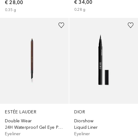
€ 34,00
€ 28,00
0.28
g
0.35
g
+
8
+
7
ESTÉE LAUDER
DIOR
Double Wear
Diorshow
24H Waterproof Gel Eye Pencil
Liquid Liner
Eyeliner
Eyeliner