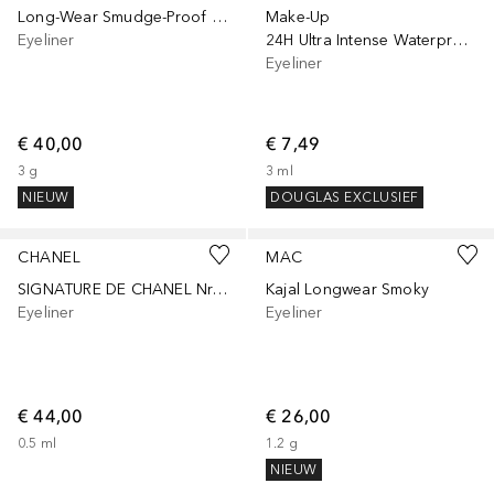
Long-Wear Smudge-Proof Gel
Make-Up
Eyeliner
24H Ultra Intense Waterproof
Eyeliner
€ 40,00
€ 7,49
3
g
3
ml
NIEUW
DOUGLAS EXCLUSIEF
+
13
CHANEL
MAC
SIGNATURE DE CHANEL Nr. 10 - Noir
Kajal Longwear Smoky
Eyeliner
Eyeliner
€ 44,00
€ 26,00
0.5
ml
1.2
g
NIEUW
+
2