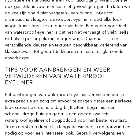
hydrateren en te beschermen voor uitdroging, waardoor het
ook geschikt is voor mensen met gevoelige ogen. En laten we
de veelzijdigheid niet vergeten - van dunne lijntjes tot
dramatische vleugels, deze soort eyeliner maakt elke look
mogelijk met precisie en duurzaamheid. Een ander voordeel
van waterproof eyeliner is dat het niet vervaagt of vlekt, zelfs
niet als je per ongeluk in je ogen wrijft. Daarnaast zijn er
verschillende kleuren en texturen beschikbaar, variërend van
klassiek zwart tot gedurfde kleuren en matte tot glanzende
afwerkingen.
TIPS VOOR AANBRENGEN EN WEER
VERWIJDEREN VAN WATERPROOF
EYELINER
Het aanbrengen van waterproof eyeliner vereist een beetje
extra precisie en zorg om ervoor te zorgen dat je een perfecte
look creëert die de hele dag blijft zitten. Begin met een
schone, droge huid en gebruik een goede kwaliteit
waterproof eyeliner of oogpotlood voor het beste resultaat.
Teken eerst een dunne lijn langs de wimperlijn en bouw indien
nodig op voor een intensere look. Gebruik vervolgens een