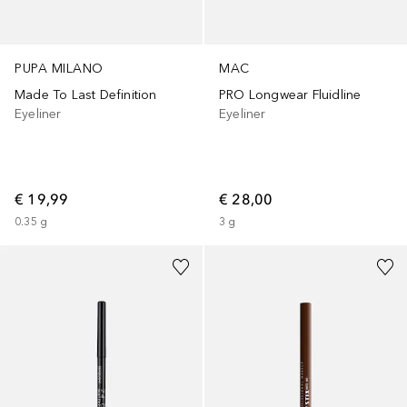
PUPA MILANO
MAC
Made To Last Definition
PRO Longwear Fluidline
Eyeliner
Eyeliner
€ 19,99
€ 28,00
0.35
g
3
g
+
4
+
13