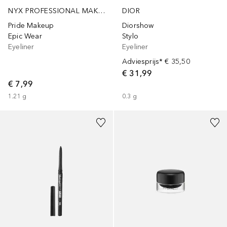
NYX PROFESSIONAL MAKEUP
DIOR
Pride Makeup
Diorshow
Epic Wear
Stylo
Eyeliner
Eyeliner
Adviesprijs*
€ 35,50
€ 31,99
€ 7,99
1.21
g
0.3
g
+
13