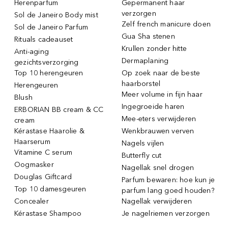
Herenparfum
Gepermanent haar
verzorgen
Sol de Janeiro Body mist
Zelf french manicure doen
Sol de Janeiro Parfum
Gua Sha stenen
Rituals cadeauset
Krullen zonder hitte
Anti-aging
Dermaplaning
gezichtsverzorging
Top 10 herengeuren
Op zoek naar de beste
haarborstel
Herengeuren
Meer volume in fijn haar
Blush
Ingegroeide haren
ERBORIAN BB cream & CC
Mee-eters verwijderen
cream
Kérastase Haarolie &
Wenkbrauwen verven
Haarserum
Nagels vijlen
Vitamine C serum
Butterfly cut
Oogmasker
Nagellak snel drogen
Douglas Giftcard
Parfum bewaren: hoe kun je
Top 10 damesgeuren
parfum lang goed houden?
Concealer
Nagellak verwijderen
Kérastase Shampoo
Je nagelriemen verzorgen