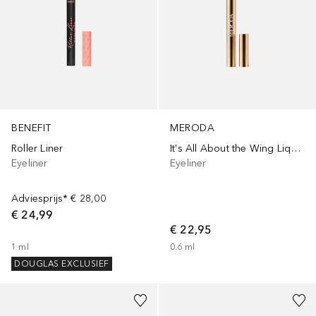
BENEFIT
MERODA
Roller Liner
It's All About the Wing Liquid Waterproof
Eyeliner
Eyeliner
Adviesprijs*
€ 28,00
€ 24,99
€ 22,95
1
ml
0.6
ml
DOUGLAS EXCLUSIEF
+
3
+
3