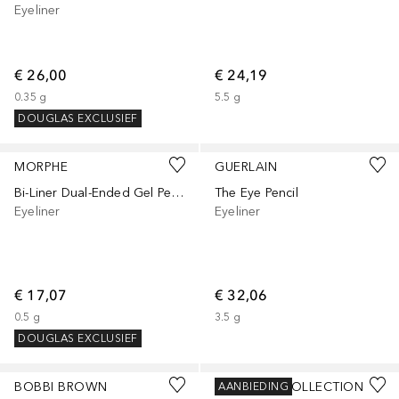
Eyeliner
€ 26,00
€ 24,19
0.35
g
5.5
g
DOUGLAS EXCLUSIEF
+
7
+
2
MORPHE
GUERLAIN
Bi-Liner Dual-Ended Gel Pencil
The Eye Pencil
Eyeliner
Eyeliner
€ 17,07
€ 32,06
0.5
g
3.5
g
DOUGLAS EXCLUSIEF
+
1
BOBBI BROWN
DOUGLAS COLLECTION
AANBIEDING