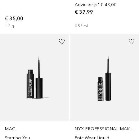
Adviesprijs*
€ 43,00
€ 37,99
€ 35,00
1.2
g
0.55
ml
+
5
NYX PROFESSIONAL MAKEUP
MAC
Epic Wear Liquid
Starring You