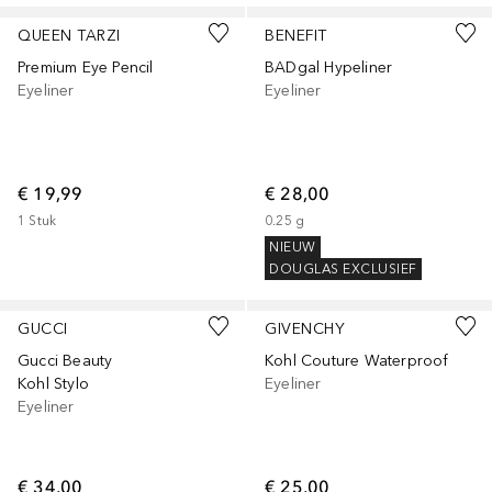
QUEEN TARZI
BENEFIT
Premium Eye Pencil
BADgal Hypeliner
Eyeliner
Eyeliner
€ 19,99
€ 28,00
1
Stuk
0.25
g
NIEUW
DOUGLAS EXCLUSIEF
+
3
+
3
GUCCI
GIVENCHY
Gucci Beauty
Kohl Couture Waterproof
Kohl Stylo
Eyeliner
Eyeliner
€ 34,00
€ 25,00