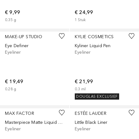
€ 9,99
€ 24,99
0.35
g
1
Stuk
+
1
MAKE-UP STUDIO
KYLIE COSMETICS
Eye Definer
Kyliner Liquid Pen
Eyeliner
Eyeliner
€ 19,49
€ 21,99
0.28
g
0.3
ml
DOUGLAS EXCLUSIEF
MAX FACTOR
ESTÉE LAUDER
Masterpiece Matte Liquid Eyeliner
Little Black Liner
Eyeliner
Eyeliner