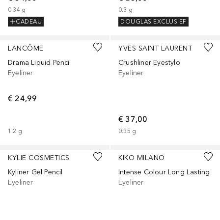
0.34
g
0.3
g
CADEAU
DOUGLAS EXCLUSIEF
+
5
LANCÔME
YVES SAINT LAURENT
Drama Liquid Penci
Crushliner Eyestylo
Eyeliner
Eyeliner
€ 24,99
€ 37,00
1.2
g
0.35
g
+
2
+
3
KYLIE COSMETICS
KIKO MILANO
Kyliner Gel Pencil
Intense Colour Long Lasting
Eyeliner
Eyeliner