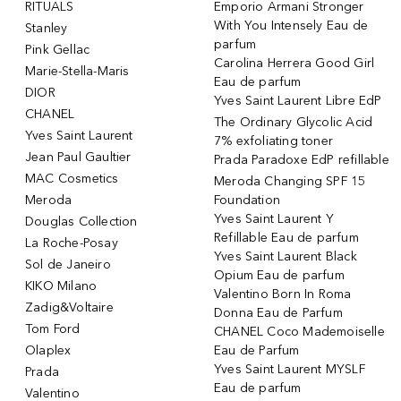
RITUALS
Emporio Armani Stronger
With You Intensely Eau de
Stanley
parfum
Pink Gellac
Carolina Herrera Good Girl
Marie-Stella-Maris
Eau de parfum
DIOR
Yves Saint Laurent Libre EdP
CHANEL
The Ordinary Glycolic Acid
Yves Saint Laurent
7% exfoliating toner
Jean Paul Gaultier
Prada Paradoxe EdP refillable
MAC Cosmetics
Meroda Changing SPF 15
Meroda
Foundation
Yves Saint Laurent Y
Douglas Collection
Refillable Eau de parfum
La Roche-Posay
Yves Saint Laurent Black
Sol de Janeiro
Opium Eau de parfum
KIKO Milano
Valentino Born In Roma
Zadig&Voltaire
Donna Eau de Parfum
Tom Ford
CHANEL Coco Mademoiselle
Olaplex
Eau de Parfum
Yves Saint Laurent MYSLF
Prada
Eau de parfum
Valentino