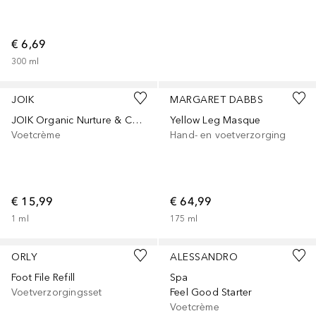
€ 6,69
300
ml
JOIK
MARGARET DABBS
JOIK Organic Nurture & Care Balm for for hands & feet 50ml
Yellow Leg Masque
Voetcrème
Hand- en voetverzorging
€ 15,99
€ 64,99
1
ml
175
ml
ORLY
ALESSANDRO
Foot File Refill
Spa
Voetverzorgingsset
Feel Good Starter
Voetcrème