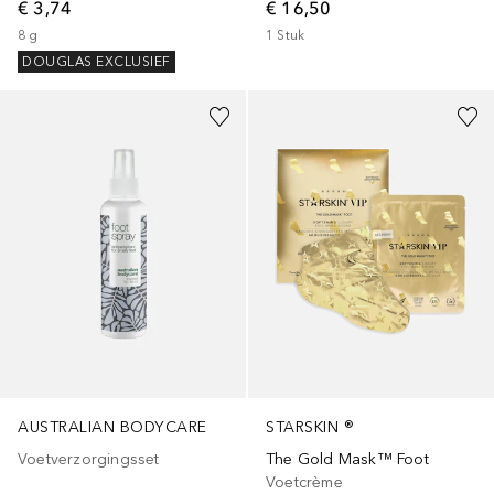
€ 3,74
€ 16,50
8
g
1
Stuk
DOUGLAS EXCLUSIEF
AUSTRALIAN BODYCARE
STARSKIN ®
Voetverzorgingsset
The Gold Mask™ Foot
Voetcrème