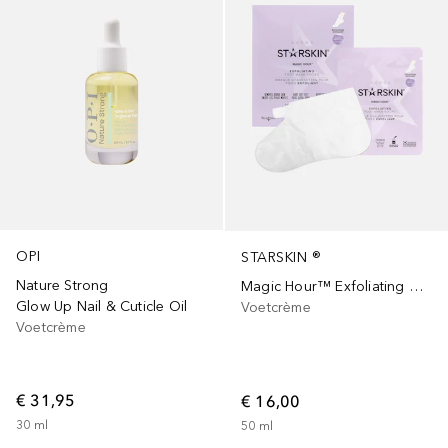
OPI
STARSKIN ®
Nature Strong
Magic Hour™ Exfoliating Double-Layer Foot
Glow Up Nail & Cuticle Oil
Voetcrème
Voetcrème
€ 31,95
€ 16,00
30
ml
50
ml