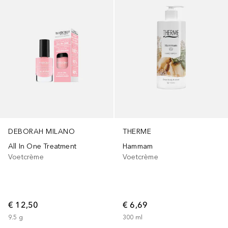
DEBORAH MILANO
THERME
All In One Treatment
Hammam
Voetcrème
Voetcrème
€ 12,50
€ 6,69
9.5
g
300
ml