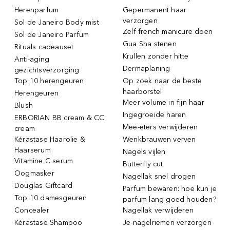
Herenparfum
Gepermanent haar
verzorgen
Sol de Janeiro Body mist
Zelf french manicure doen
Sol de Janeiro Parfum
Gua Sha stenen
Rituals cadeauset
Krullen zonder hitte
Anti-aging
Dermaplaning
gezichtsverzorging
Top 10 herengeuren
Op zoek naar de beste
haarborstel
Herengeuren
Meer volume in fijn haar
Blush
Ingegroeide haren
ERBORIAN BB cream & CC
Mee-eters verwijderen
cream
Kérastase Haarolie &
Wenkbrauwen verven
Haarserum
Nagels vijlen
Vitamine C serum
Butterfly cut
Oogmasker
Nagellak snel drogen
Douglas Giftcard
Parfum bewaren: hoe kun je
Top 10 damesgeuren
parfum lang goed houden?
Concealer
Nagellak verwijderen
Kérastase Shampoo
Je nagelriemen verzorgen