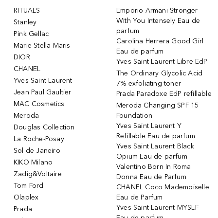
RITUALS
Emporio Armani Stronger
With You Intensely Eau de
Stanley
parfum
Pink Gellac
Carolina Herrera Good Girl
Marie-Stella-Maris
Eau de parfum
DIOR
Yves Saint Laurent Libre EdP
CHANEL
The Ordinary Glycolic Acid
Yves Saint Laurent
7% exfoliating toner
Jean Paul Gaultier
Prada Paradoxe EdP refillable
MAC Cosmetics
Meroda Changing SPF 15
Meroda
Foundation
Yves Saint Laurent Y
Douglas Collection
Refillable Eau de parfum
La Roche-Posay
Yves Saint Laurent Black
Sol de Janeiro
Opium Eau de parfum
KIKO Milano
Valentino Born In Roma
Zadig&Voltaire
Donna Eau de Parfum
Tom Ford
CHANEL Coco Mademoiselle
Olaplex
Eau de Parfum
Yves Saint Laurent MYSLF
Prada
Eau de parfum