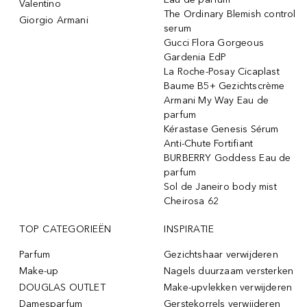
Valentino
The Ordinary Blemish control
Giorgio Armani
serum
Gucci Flora Gorgeous
Gardenia EdP
La Roche-Posay Cicaplast
Baume B5+ Gezichtscrème
Armani My Way Eau de
parfum
Kérastase Genesis Sérum
Anti-Chute Fortifiant
BURBERRY Goddess Eau de
parfum
Sol de Janeiro body mist
Cheirosa 62
TOP CATEGORIEËN
INSPIRATIE
Parfum
Gezichtshaar verwijderen
Make-up
Nagels duurzaam versterken
DOUGLAS OUTLET
Make-upvlekken verwijderen
Damesparfum
Gerstekorrels verwijderen