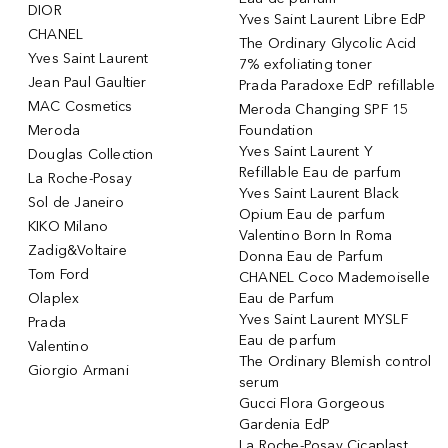
DIOR
Yves Saint Laurent Libre EdP
CHANEL
The Ordinary Glycolic Acid
Yves Saint Laurent
7% exfoliating toner
Jean Paul Gaultier
Prada Paradoxe EdP refillable
MAC Cosmetics
Meroda Changing SPF 15
Meroda
Foundation
Yves Saint Laurent Y
Douglas Collection
Refillable Eau de parfum
La Roche-Posay
Yves Saint Laurent Black
Sol de Janeiro
Opium Eau de parfum
KIKO Milano
Valentino Born In Roma
Zadig&Voltaire
Donna Eau de Parfum
Tom Ford
CHANEL Coco Mademoiselle
Olaplex
Eau de Parfum
Yves Saint Laurent MYSLF
Prada
Eau de parfum
Valentino
The Ordinary Blemish control
Giorgio Armani
serum
Gucci Flora Gorgeous
Gardenia EdP
La Roche-Posay Cicaplast