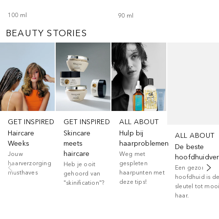
100
ml
90
ml
BEAUTY STORIES
Slider overslaan
GET INSPIRED
GET INSPIRED
ALL ABOUT
Haircare
Skincare
Hulp bij
ALL ABOUT
Weeks
meets
haarproblemen
De beste
haircare
Jouw
Weg met
hoofdhuidver
haarverzorging
gespleten
Heb je ooit
Een gezonde
musthaves
haarpunten met
gehoord van
hoofdhuid is d
deze tips!
"skinification"?
sleutel tot moo
haar.