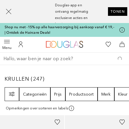
[navigation.slideout.screenreader]
Douglas-app en
ontvang regelmatig
TONEN
exclusieve acties en
kortingen
Shop nu met -15% op alle haarverzorging bij aankoop vanaf € 19,-
| Ontdek de Haircare Deals!
Naar Douglas Home
Naar Mijn W
Open menu
Naar Mijn Account
Naa
Menu
Ga terug
Zoekopdracht uitvoeren
KRULLEN
247
RESULTATEN
KRULLEN
(
247
)
Filter
Categorieën
Prijs
Productsoort
Merk
Kleur
Opmerkingen over sorteren en labels
Gesponsord
Gesponsord