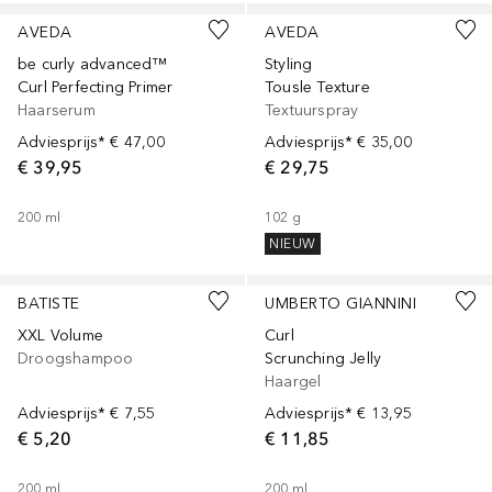
AVEDA
AVEDA
be curly advanced™
Styling
Curl Perfecting Primer
Tousle Texture
Haarserum
Textuurspray
Adviesprijs*
€ 47,00
Adviesprijs*
€ 35,00
€ 39,95
€ 29,75
200
ml
102
g
NIEUW
BATISTE
UMBERTO GIANNINI
XXL Volume
Curl
Droogshampoo
Scrunching Jelly
Haargel
Adviesprijs*
€ 7,55
Adviesprijs*
€ 13,95
€ 5,20
€ 11,85
200
ml
200
ml