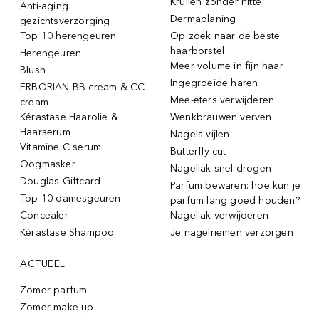
Krullen zonder hitte
Anti-aging
Dermaplaning
gezichtsverzorging
Top 10 herengeuren
Op zoek naar de beste
haarborstel
Herengeuren
Meer volume in fijn haar
Blush
Ingegroeide haren
ERBORIAN BB cream & CC
Mee-eters verwijderen
cream
Kérastase Haarolie &
Wenkbrauwen verven
Haarserum
Nagels vijlen
Vitamine C serum
Butterfly cut
Oogmasker
Nagellak snel drogen
Douglas Giftcard
Parfum bewaren: hoe kun je
Top 10 damesgeuren
parfum lang goed houden?
Concealer
Nagellak verwijderen
Kérastase Shampoo
Je nagelriemen verzorgen
ACTUEEL
Zomer parfum
Zomer make-up