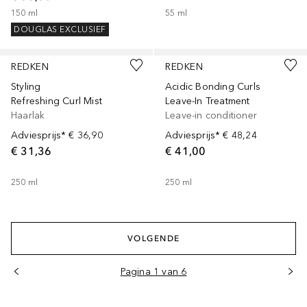
150
ml
55
ml
DOUGLAS EXCLUSIEF
Gesponsord
Gesponsord
REDKEN
REDKEN
Styling
Acidic Bonding Curls
Refreshing Curl Mist
Leave-In Treatment
Haarlak
Leave-in conditioner
Adviesprijs*
€ 36,90
Adviesprijs*
€ 48,24
€ 31,36
€ 41,00
250
ml
250
ml
VOLGENDE
Pagina 1 van 6