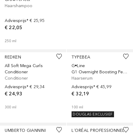
Haarshampoo
Adviesprijs*
€ 25,95
€ 22,05
250
ml
REDKEN
TYPEBEA
All Soft Mega Curls
G•Line
Conditioner
G1 Overnight Boosting Peptide Serum
Conditioner
Haarserum
Adviesprijs*
€ 29,34
Adviesprijs*
€ 45,99
€ 24,93
€ 32,19
300
ml
100
ml
DOUGLAS EXCLUSIEF
UMBERTO GIANNINI
L´ORÉAL PROFESSIONNEL