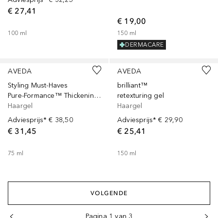
€ 27,41
€ 19,00
100
ml
150
ml
DERMACARE
Gesponsord
Gesponsord
AVEDA
AVEDA
Styling Must-Haves
brilliant™
Pure-Formance™ Thickening Paste
retexturing gel
Haargel
Haargel
Adviesprijs*
€ 38,50
Adviesprijs*
€ 29,90
€ 31,45
€ 25,41
75
ml
150
ml
VOLGENDE
Pagina 1 van 3