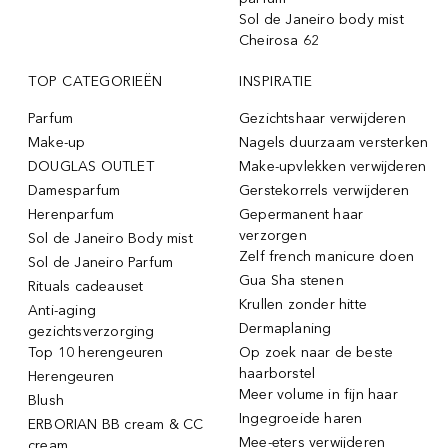
Sol de Janeiro body mist
Cheirosa 62
TOP CATEGORIEËN
INSPIRATIE
Parfum
Gezichtshaar verwijderen
Make-up
Nagels duurzaam versterken
DOUGLAS OUTLET
Make-upvlekken verwijderen
Damesparfum
Gerstekorrels verwijderen
Herenparfum
Gepermanent haar
verzorgen
Sol de Janeiro Body mist
Zelf french manicure doen
Sol de Janeiro Parfum
Gua Sha stenen
Rituals cadeauset
Krullen zonder hitte
Anti-aging
Dermaplaning
gezichtsverzorging
Top 10 herengeuren
Op zoek naar de beste
haarborstel
Herengeuren
Meer volume in fijn haar
Blush
Ingegroeide haren
ERBORIAN BB cream & CC
Mee-eters verwijderen
cream