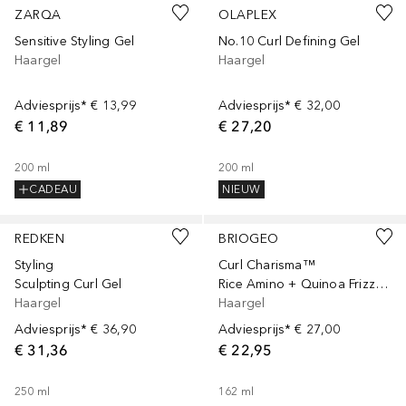
ZARQA
OLAPLEX
Sensitive Styling Gel
No.10 Curl Defining Gel
Haargel
Haargel
Adviesprijs*
€ 13,99
Adviesprijs*
€ 32,00
€ 11,89
€ 27,20
200
ml
200
ml
CADEAU
NIEUW
REDKEN
BRIOGEO
Styling
Curl Charisma™
Sculpting Curl Gel
Rice Amino + Quinoa Frizz Control Gel
Haargel
Haargel
Adviesprijs*
€ 36,90
Adviesprijs*
€ 27,00
€ 31,36
€ 22,95
250
ml
162
ml
Gesponsord
Gesponsord