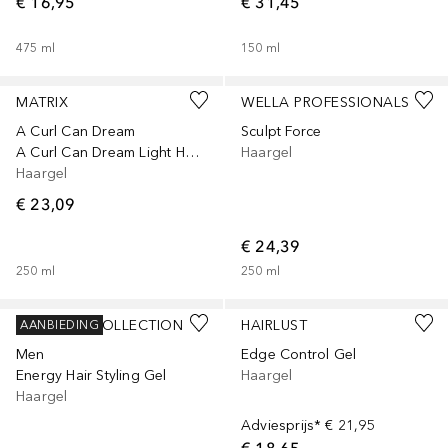
€ 16,95
€ 31,45
475
ml
150
ml
MATRIX
WELLA PROFESSIONALS
A Curl Can Dream
Sculpt Force
A Curl Can Dream Light Hold Gel
Haargel
Haargel
€ 23,09
€ 24,39
250
ml
250
ml
DOUGLAS COLLECTION
HAIRLUST
AANBIEDING
Men
Edge Control Gel
Energy Hair Styling Gel
Haargel
Haargel
Adviesprijs*
€ 21,95
€ 18,65