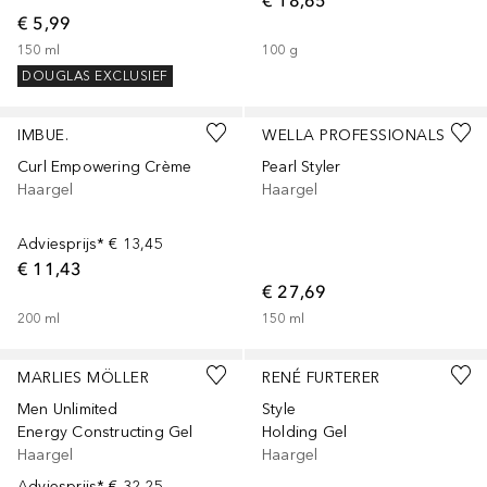
€ 5,99
150
ml
100
g
DOUGLAS EXCLUSIEF
IMBUE.
WELLA PROFESSIONALS
Curl Empowering Crème
Pearl Styler
Haargel
Haargel
Adviesprijs*
€ 13,45
€ 11,43
€ 27,69
200
ml
150
ml
MARLIES MÖLLER
RENÉ FURTERER
Men Unlimited
Style
Energy Constructing Gel
Holding Gel
Haargel
Haargel
Adviesprijs*
€ 32,25