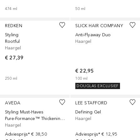
474
ml
50
ml
REDKEN
SLICK HAIR COMPANY
Styling
Anti-Flyaway Duo
Rootful
Haargel
Haargel
€ 27,39
€ 22,95
250
ml
100
ml
DOUGLAS EXCLUSIEF
AVEDA
LEE STAFFORD
Styling Must-Haves
Defining Gel
Pure-Formance™ Thickening Paste
Haargel
Haargel
Adviesprijs*
€ 38,50
Adviesprijs*
€ 12,95