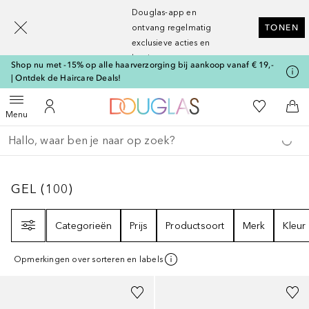
[navigation.slideout.screenreader]
Douglas-app en
ontvang regelmatig
TONEN
exclusieve acties en
kortingen
Shop nu met -15% op alle haarverzorging bij aankoop vanaf € 19,-
| Ontdek de Haircare Deals!
Naar Douglas Home
Naar Mijn W
Open menu
Naar Mijn Account
Naa
Menu
Ga terug
Zoekopdracht uitvoeren
GEL
100
RESULTATEN
GEL
(
100
)
Filter
Categorieën
Prijs
Productsoort
Merk
Kleur
Opmerkingen over sorteren en labels
Gesponsord
Gesponsord