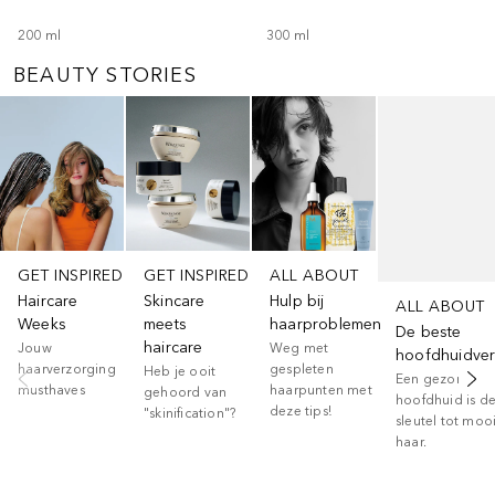
200
ml
300
ml
BEAUTY STORIES
Slider overslaan
GET INSPIRED
GET INSPIRED
ALL ABOUT
Haircare
Skincare
Hulp bij
ALL ABOUT
Weeks
meets
haarproblemen
De beste
haircare
Jouw
Weg met
hoofdhuidver
haarverzorging
gespleten
Heb je ooit
Een gezonde
musthaves
haarpunten met
gehoord van
hoofdhuid is d
deze tips!
"skinification"?
sleutel tot moo
haar.