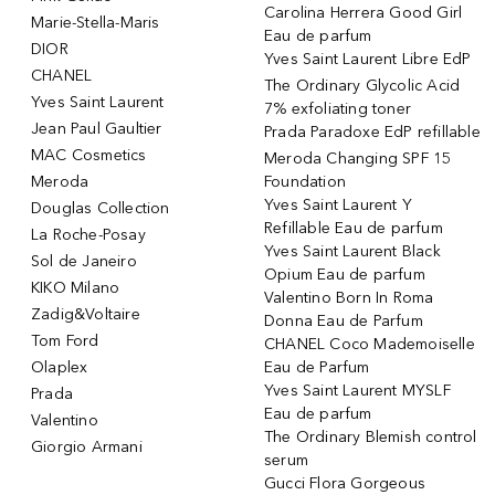
Carolina Herrera Good Girl
Marie-Stella-Maris
Eau de parfum
DIOR
Yves Saint Laurent Libre EdP
CHANEL
The Ordinary Glycolic Acid
Yves Saint Laurent
7% exfoliating toner
Jean Paul Gaultier
Prada Paradoxe EdP refillable
MAC Cosmetics
Meroda Changing SPF 15
Meroda
Foundation
Yves Saint Laurent Y
Douglas Collection
Refillable Eau de parfum
La Roche-Posay
Yves Saint Laurent Black
Sol de Janeiro
Opium Eau de parfum
KIKO Milano
Valentino Born In Roma
Zadig&Voltaire
Donna Eau de Parfum
Tom Ford
CHANEL Coco Mademoiselle
Olaplex
Eau de Parfum
Yves Saint Laurent MYSLF
Prada
Eau de parfum
Valentino
The Ordinary Blemish control
Giorgio Armani
serum
Gucci Flora Gorgeous