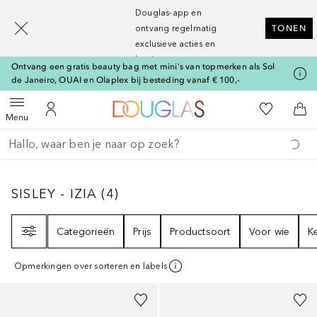
[navigation.slideout.screenreader]
Douglas-app en
ontvang regelmatig
TONEN
exclusieve acties en
kortingen
Ontvang een gratis beauty bag met mini's van topmerken als Sol
de Janeiro, OUAI en Olaplex bij besteding vanaf € 100,-
Naar Douglas Home
Naar Mijn W
Open menu
Naar Mijn Account
Naa
Menu
Ga terug
Zoekopdracht uitvoeren
SISLEY - IZIA
4
RESULTATEN
SISLEY - IZIA
(
4
)
Filter
Categorieën
Prijs
Productsoort
Voor wie
K
Opmerkingen over sorteren en labels