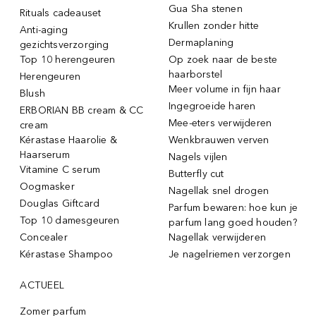
Gua Sha stenen
Rituals cadeauset
Krullen zonder hitte
Anti-aging
Dermaplaning
gezichtsverzorging
Top 10 herengeuren
Op zoek naar de beste
haarborstel
Herengeuren
Meer volume in fijn haar
Blush
Ingegroeide haren
ERBORIAN BB cream & CC
Mee-eters verwijderen
cream
Kérastase Haarolie &
Wenkbrauwen verven
Haarserum
Nagels vijlen
Vitamine C serum
Butterfly cut
Oogmasker
Nagellak snel drogen
Douglas Giftcard
Parfum bewaren: hoe kun je
Top 10 damesgeuren
parfum lang goed houden?
Concealer
Nagellak verwijderen
Kérastase Shampoo
Je nagelriemen verzorgen
ACTUEEL
Zomer parfum