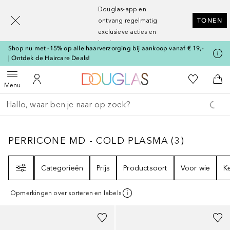
[navigation.slideout.screenreader]
Douglas-app en
ontvang regelmatig
TONEN
exclusieve acties en
kortingen
Shop nu met -15% op alle haarverzorging bij aankoop vanaf € 19,-
| Ontdek de Haircare Deals!
Naar Douglas Home
Naar Mijn W
Open menu
Naar Mijn Account
Naa
Menu
Ga terug
Zoekopdracht uitvoeren
PERRICONE MD - COLD PLASMA
3
RESULTA
PERRICONE MD - COLD PLASMA
(
3
)
Filter
Categorieën
Prijs
Productsoort
Voor wie
K
Opmerkingen over sorteren en labels