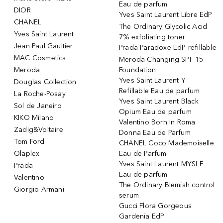
Eau de parfum
DIOR
Yves Saint Laurent Libre EdP
CHANEL
The Ordinary Glycolic Acid
Yves Saint Laurent
7% exfoliating toner
Jean Paul Gaultier
Prada Paradoxe EdP refillable
MAC Cosmetics
Meroda Changing SPF 15
Meroda
Foundation
Yves Saint Laurent Y
Douglas Collection
Refillable Eau de parfum
La Roche-Posay
Yves Saint Laurent Black
Sol de Janeiro
Opium Eau de parfum
KIKO Milano
Valentino Born In Roma
Zadig&Voltaire
Donna Eau de Parfum
Tom Ford
CHANEL Coco Mademoiselle
Olaplex
Eau de Parfum
Yves Saint Laurent MYSLF
Prada
Eau de parfum
Valentino
The Ordinary Blemish control
Giorgio Armani
serum
Gucci Flora Gorgeous
Gardenia EdP