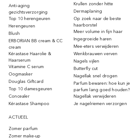
Krullen zonder hitte
Anti-aging
Dermaplaning
gezichtsverzorging
Top 10 herengeuren
Op zoek naar de beste
haarborstel
Herengeuren
Meer volume in fijn haar
Blush
Ingegroeide haren
ERBORIAN BB cream & CC
Mee-eters verwijderen
cream
Kérastase Haarolie &
Wenkbrauwen verven
Haarserum
Nagels vijlen
Vitamine C serum
Butterfly cut
Oogmasker
Nagellak snel drogen
Douglas Giftcard
Parfum bewaren: hoe kun je
Top 10 damesgeuren
parfum lang goed houden?
Concealer
Nagellak verwijderen
Kérastase Shampoo
Je nagelriemen verzorgen
ACTUEEL
Zomer parfum
Zomer make-up