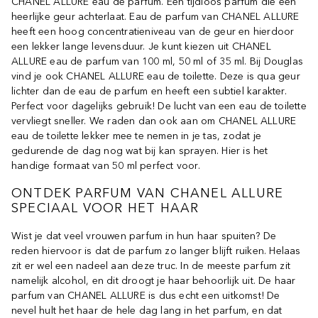
CHANEL ALLURE eau de parfum. Een tijdloos parfum die een
heerlijke geur achterlaat. Eau de parfum van CHANEL ALLURE
heeft een hoog concentratieniveau van de geur en hierdoor
een lekker lange levensduur. Je kunt kiezen uit CHANEL
ALLURE eau de parfum van 100 ml, 50 ml of 35 ml. Bij Douglas
vind je ook CHANEL ALLURE eau de toilette. Deze is qua geur
lichter dan de eau de parfum en heeft een subtiel karakter.
Perfect voor dagelijks gebruik! De lucht van een eau de toilette
vervliegt sneller. We raden dan ook aan om CHANEL ALLURE
eau de toilette lekker mee te nemen in je tas, zodat je
gedurende de dag nog wat bij kan sprayen. Hier is het
handige formaat van 50 ml perfect voor.
ONTDEK PARFUM VAN CHANEL ALLURE
SPECIAAL VOOR HET HAAR
Wist je dat veel vrouwen parfum in hun haar spuiten? De
reden hiervoor is dat de parfum zo langer blijft ruiken. Helaas
zit er wel een nadeel aan deze truc. In de meeste parfum zit
namelijk alcohol, en dit droogt je haar behoorlijk uit. De haar
parfum van CHANEL ALLURE is dus echt een uitkomst! De
nevel hult het haar de hele dag lang in het parfum, en dat