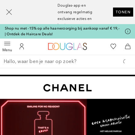
[navigation.slideout.screenreader]
Douglas-app en
ontvang regelmatig
TONEN
exclusieve acties en
kortingen
Shop nu met -15% op alle haarverzorging bij aankoop vanaf € 19,-
| Ontdek de Haircare Deals!
Naar Douglas Home
Naar Mijn W
Open menu
Naar Mijn Account
Naa
Menu
Ga terug
Zoekopdracht uitvoeren
Slider overslaan