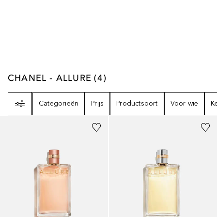
CHANEL - ALLURE
4
RESULTATEN
CHANEL - ALLURE
(
4
)
Filter
Categorieën
Prijs
Productsoort
Voor wie
K