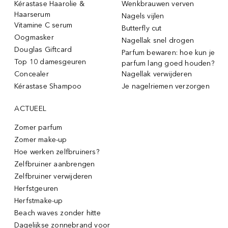
Kérastase Haarolie &
Wenkbrauwen verven
Haarserum
Nagels vijlen
Vitamine C serum
Butterfly cut
Oogmasker
Nagellak snel drogen
Douglas Giftcard
Parfum bewaren: hoe kun je
Top 10 damesgeuren
parfum lang goed houden?
Concealer
Nagellak verwijderen
Kérastase Shampoo
Je nagelriemen verzorgen
ACTUEEL
Zomer parfum
Zomer make-up
Hoe werken zelfbruiners?
Zelfbruiner aanbrengen
Zelfbruiner verwijderen
Herfstgeuren
Herfstmake-up
Beach waves zonder hitte
Dagelijkse zonnebrand voor