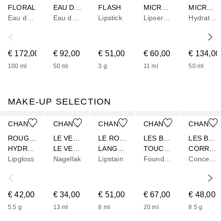
FLORAL
EAU DE TOILETTE VERSTUIVER
FLASH
MICRO SÉRUM LÈVRES
MICRO SERUM
Eau de parfum
Eau de toilette
Lipstick
Lipserum
Hydraterend serum
€ 172,00
€ 92,00
€ 51,00
€ 60,00
€ 134,00
100
ml
50
ml
3
g
11
ml
50
ml
MAKE-UP SELECTION
Slider overslaan
CHANEL
CHANEL
CHANEL
CHANEL
CHANEL
ROUGE COCO
LE VERNIS
LE ROUGE DUO ULTRA TENUE
LES BEIGES
LES BEIGES
HYDRA GLOSS – HYDRATERENDE EN GLADSTRIJKENDE HOOGGLANS GLOSS
LE VERNIS
LANGHOUDEND LIPPENDUO
TOUCHE DE TEINT
CORRECTEUR SÉRUM – STRALENDE NATUURLIJKE HEALTHY GLOW
Lipgloss
Nagellak
Lipstain
Foundation
Concealer
€ 42,00
€ 34,00
€ 51,00
€ 67,00
€ 48,00
5.5
g
13
ml
8
ml
20
ml
8.5
g