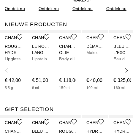
Ontdek nu
Ontdek nu
Ontdek nu
Ontdek nu
NIEUWE PRODUCTEN
Slider overslaan
CHANEL
CHANEL
CHANEL
CHANEL
CHANEL
ROUGE COCO
LE ROUGE DUO ULTRA TENUE
CHANCE EAU FRAÎCHE
DÉMAQUILLANT LACTÉ INTENSE - ZACHTE MAKE-UPREMOVER VOOR OGEN EN LIPPEN
BLEU DE CHANEL
HYDRA GLOSS – HYDRATERENDE EN GLADSTRIJKENDE HOOGGLANS GLOSS
LANGHOUDEND LIPPENDUO
OLIE VOOR HET LICHAAM EN HET HAAR
Make-up remover
L'EXCLUSIF
Lipgloss
Lipstain
Body oil
Eau de parfum
€ 42,00
€ 51,00
€ 118,00
€ 40,00
€ 325,00
5.5
g
8
ml
150
ml
100
ml
160
ml
GIFT SELECTION
Slider overslaan
CHANEL
CHANEL
CHANEL
CHANEL
CHANEL
CHANCE EAU FRAÎCHE
BLEU DE CHANEL
ROUGE COCO
HYDRA BEAUTY
HYDRA BEAUTY