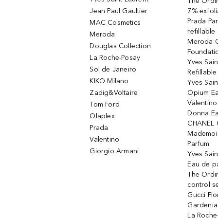
The Ordin
Jean Paul Gaultier
7% exfoli
Prada Pa
MAC Cosmetics
refillable
Meroda
Meroda C
Douglas Collection
Foundati
La Roche-Posay
Yves Sain
Sol de Janeiro
Refillabl
KIKO Milano
Yves Sain
Zadig&Voltaire
Opium Ea
Valentin
Tom Ford
Donna Ea
Olaplex
CHANEL 
Prada
Mademois
Valentino
Parfum
Giorgio Armani
Yves Sai
Eau de p
The Ordi
control 
Gucci Fl
Gardenia
La Roche