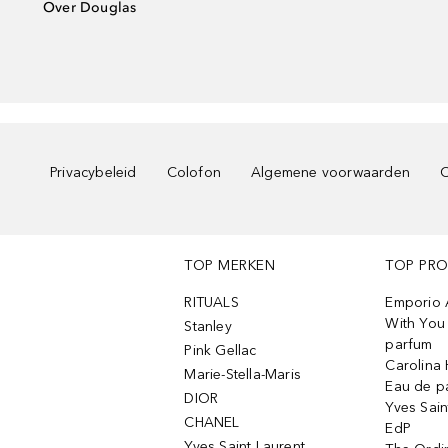
Over Douglas
Privacybeleid
Colofon
Algemene voorwaarden
C
TOP MERKEN
TOP PR
RITUALS
Emporio 
With You 
Stanley
parfum
Pink Gellac
Carolina 
Marie-Stella-Maris
Eau de p
DIOR
Yves Sain
CHANEL
EdP
Yves Saint Laurent