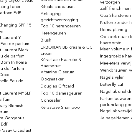
ary Glycolic Acid
verzorgen
ating toner
Rituals cadeauset
Zelf french man
radoxe EdP
Anti-aging
Gua Sha stenen
gezichtsverzorging
Krullen zonder h
hanging SPF 15
Top 10 herengeuren
Dermaplaning
on
Herengeuren
Op zoek naar d
t Laurent Y
Blush
haarborstel
e Eau de parfum
ERBORIAN BB cream & CC
Meer volume in f
t Laurent Black
cream
u de parfum
Ingegroeide ha
Kérastase Haarolie &
o Born In Roma
Mee-eters verwi
Haarserum
u de Parfum
Wenkbrauwen v
Vitamine C serum
Coco
Nagels vijlen
Oogmasker
elle Eau de
Butterfly cut
Douglas Giftcard
Nagellak snel d
nt Laurent MYSLF
Top 10 damesgeuren
Parfum bewaren:
arfum
Concealer
parfum lang go
nary Blemish
Kérastase Shampoo
Nagellak verwij
serum
ora Gorgeous
Je nagelriemen 
 EdP
-Posay Cicaplast