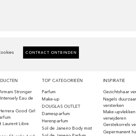
ookies
CONTRACT ONTBINDEN
ODUCTEN
TOP CATEGORIEËN
INSPIRATIE
Armani Stronger
Parfum
Gezichtshaar ve
Intensely Eau de
Make-up
Nagels duurzaa
versterken
DOUGLAS OUTLET
Herrera Good Girl
Make-upvlekken
Damesparfum
arfum
verwijderen
Herenparfum
t Laurent Libre
Gerstekorrels v
Sol de Janeiro Body mist
Gepermanent h
Sol de Janeiro Parfum