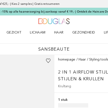
€25,- | Kies 2 samples | Gratis retourneren
-15% op alle haarverzorging bij aankoop vanaf € 19,- | Ontdek de Haircare D
Naar Douglas Home
GEZICHT
LICHAAM
HAAR
GEZONDHEID
LI
E-UP menu
Open GEZICHT menu
Open LICHAAM menu
Open HAAR menu
Open GEZONDHEID m
Op
SANSBEAUTE
homepage
Haar
Styling tool
2 IN 1 AIRFLOW STI
STIJLEN & KRULLEN
Krultang
1 stuk