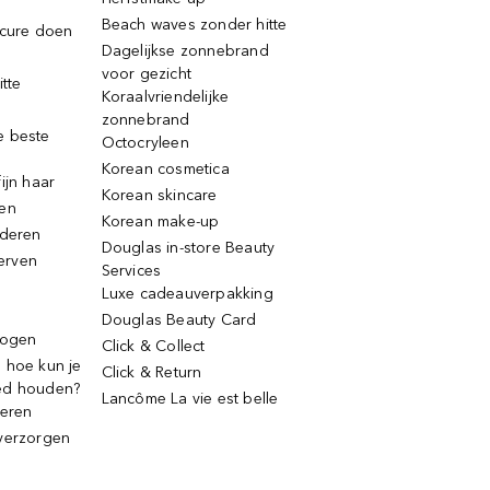
Beach waves zonder hitte
icure doen
Dagelijkse zonnebrand
voor gezicht
itte
Koraalvriendelijke
zonnebrand
e beste
Octocryleen
Korean cosmetica
ijn haar
Korean skincare
ren
Korean make-up
jderen
Douglas in-store Beauty
erven
Services
Luxe cadeauverpakking
Douglas Beauty Card
rogen
Click & Collect
 hoe kun je
Click & Return
ed houden?
Lancôme La vie est belle
deren
verzorgen