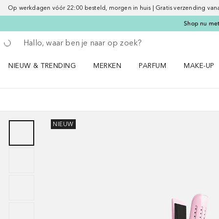
Op werkdagen vóór 22:00 besteld, morgen in huis | Gratis verzending vanaf 
Shop nu met 
Ga terug
Zoekopdracht uitvoeren
NIEUW & TRENDING
MERKEN
PARFUM
MAKE-UP
Open NIEUW & TRENDING menu
Open MERKEN menu
Open PARFUM menu
Open MAK
NIEUW