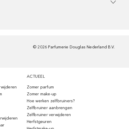
©
2026
Parfumerie Douglas Nederland B.V.
ACTUEEL
rwijderen
Zomer parfum
m
Zomer make-up
Hoe werken zelfbruiners?
Zelfbruiner aanbrengen
Zelfbruiner verwijderen
erwijderen
Herfstgeuren
aar
Herfstmake-up