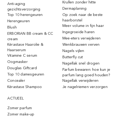
Krullen zonder hitte
Anti-aging
Dermaplaning
gezichtsverzorging
Top 10 herengeuren
Op zoek naar de beste
haarborstel
Herengeuren
Meer volume in fijn haar
Blush
Ingegroeide haren
ERBORIAN BB cream & CC
Mee-eters verwijderen
cream
Kérastase Haarolie &
Wenkbrauwen verven
Haarserum
Nagels vijlen
Vitamine C serum
Butterfly cut
Oogmasker
Nagellak snel drogen
Douglas Giftcard
Parfum bewaren: hoe kun je
Top 10 damesgeuren
parfum lang goed houden?
Concealer
Nagellak verwijderen
Kérastase Shampoo
Je nagelriemen verzorgen
ACTUEEL
Zomer parfum
Zomer make-up