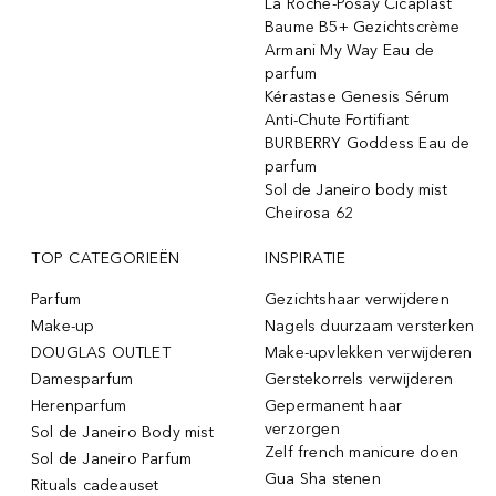
La Roche-Posay Cicaplast
Baume B5+ Gezichtscrème
Armani My Way Eau de
parfum
Kérastase Genesis Sérum
Anti-Chute Fortifiant
BURBERRY Goddess Eau de
parfum
Sol de Janeiro body mist
Cheirosa 62
TOP CATEGORIEËN
INSPIRATIE
Parfum
Gezichtshaar verwijderen
Make-up
Nagels duurzaam versterken
DOUGLAS OUTLET
Make-upvlekken verwijderen
Damesparfum
Gerstekorrels verwijderen
Herenparfum
Gepermanent haar
verzorgen
Sol de Janeiro Body mist
Zelf french manicure doen
Sol de Janeiro Parfum
Gua Sha stenen
Rituals cadeauset