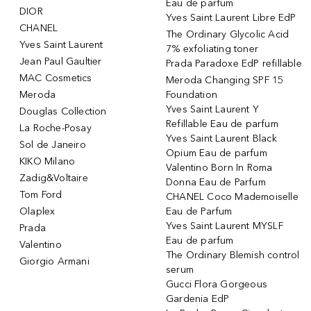
Eau de parfum
DIOR
Yves Saint Laurent Libre EdP
CHANEL
The Ordinary Glycolic Acid
Yves Saint Laurent
7% exfoliating toner
Jean Paul Gaultier
Prada Paradoxe EdP refillable
MAC Cosmetics
Meroda Changing SPF 15
Meroda
Foundation
Yves Saint Laurent Y
Douglas Collection
Refillable Eau de parfum
La Roche-Posay
Yves Saint Laurent Black
Sol de Janeiro
Opium Eau de parfum
KIKO Milano
Valentino Born In Roma
Zadig&Voltaire
Donna Eau de Parfum
Tom Ford
CHANEL Coco Mademoiselle
Olaplex
Eau de Parfum
Yves Saint Laurent MYSLF
Prada
Eau de parfum
Valentino
The Ordinary Blemish control
Giorgio Armani
serum
Gucci Flora Gorgeous
Gardenia EdP