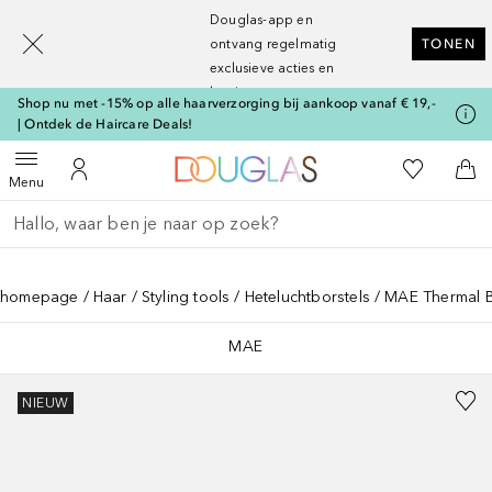
[navigation.slideout.screenreader]
Douglas-app en
ontvang regelmatig
TONEN
exclusieve acties en
kortingen
Shop nu met -15% op alle haarverzorging bij aankoop vanaf € 19,-
| Ontdek de Haircare Deals!
Naar Douglas Home
Naar Mijn W
Open menu
Naar Mijn Account
Naa
Menu
Ga terug
Zoekopdracht uitvoeren
homepage
Haar
Styling tools
Heteluchtborstels
MAE Thermal Br
MAE
NIEUW