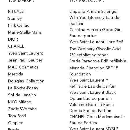
TOP MERKEN
TOP PRODUCTEN
RITUALS
Emporio Armani Stronger
With You Intensely Eau de
Stanley
parfum
Pink Gellac
Carolina Herrera Good Girl
Marie-Stella-Maris
Eau de parfum
DIOR
Yves Saint Laurent Libre EdP
CHANEL
The Ordinary Glycolic Acid
Yves Saint Laurent
7% exfoliating toner
Jean Paul Gaultier
Prada Paradoxe EdP refillable
MAC Cosmetics
Meroda Changing SPF 15
Meroda
Foundation
Yves Saint Laurent Y
Douglas Collection
Refillable Eau de parfum
La Roche-Posay
Yves Saint Laurent Black
Sol de Janeiro
Opium Eau de parfum
KIKO Milano
Valentino Born In Roma
Zadig&Voltaire
Donna Eau de Parfum
Tom Ford
CHANEL Coco Mademoiselle
Olaplex
Eau de Parfum
Yves Saint Laurent MYSLF
Prada