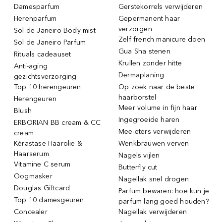
Damesparfum
Gerstekorrels verwijderen
Herenparfum
Gepermanent haar
verzorgen
Sol de Janeiro Body mist
Zelf french manicure doen
Sol de Janeiro Parfum
Gua Sha stenen
Rituals cadeauset
Krullen zonder hitte
Anti-aging
Dermaplaning
gezichtsverzorging
Top 10 herengeuren
Op zoek naar de beste
haarborstel
Herengeuren
Meer volume in fijn haar
Blush
Ingegroeide haren
ERBORIAN BB cream & CC
Mee-eters verwijderen
cream
Kérastase Haarolie &
Wenkbrauwen verven
Haarserum
Nagels vijlen
Vitamine C serum
Butterfly cut
Oogmasker
Nagellak snel drogen
Douglas Giftcard
Parfum bewaren: hoe kun je
Top 10 damesgeuren
parfum lang goed houden?
Concealer
Nagellak verwijderen