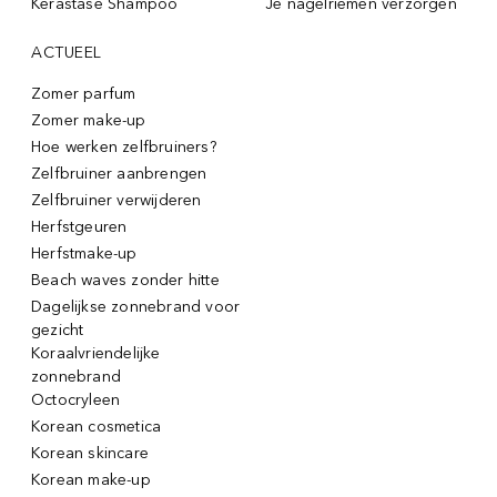
Kérastase Shampoo
Je nagelriemen verzorgen
ACTUEEL
Zomer parfum
Zomer make-up
Hoe werken zelfbruiners?
Zelfbruiner aanbrengen
Zelfbruiner verwijderen
Herfstgeuren
Herfstmake-up
Beach waves zonder hitte
Dagelijkse zonnebrand voor
gezicht
Koraalvriendelijke
zonnebrand
Octocryleen
Korean cosmetica
Korean skincare
Korean make-up