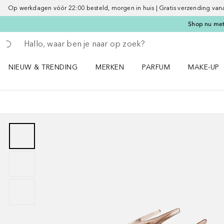
Op werkdagen vóór 22:00 besteld, morgen in huis | Gratis verzending vanaf 
Shop nu met 
Ga terug
Zoekopdracht uitvoeren
NIEUW & TRENDING
MERKEN
PARFUM
MAKE-UP
Open NIEUW & TRENDING menu
Open MERKEN menu
Open PARFUM menu
Open MAK