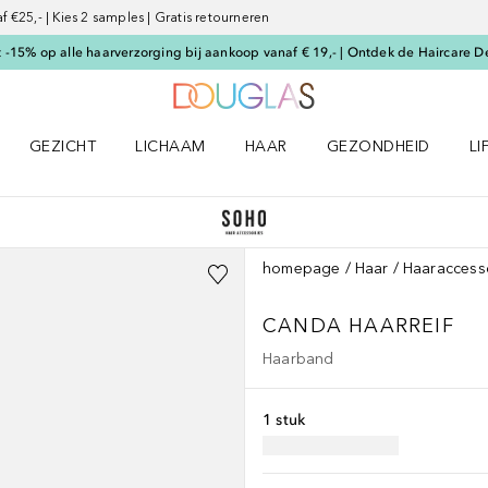
€25,- | Kies 2 samples | Gratis retourneren
-15% op alle haarverzorging bij aankoop vanaf € 19,- | Ontdek de Haircare D
Naar Douglas Home
GEZICHT
LICHAAM
HAAR
GEZONDHEID
LI
E-UP menu
Open GEZICHT menu
Open LICHAAM menu
Open HAAR menu
Open GEZONDHEID m
Op
homepage
Haar
Haaraccess
CANDA HAARREIF
Haarband
1 stuk