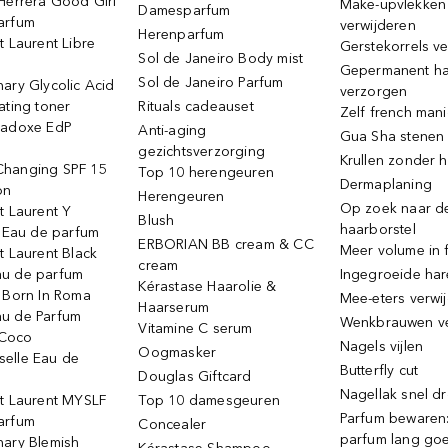
Herrera Good Girl
Make-upvlekken
Damesparfum
arfum
verwijderen
Herenparfum
t Laurent Libre
Gerstekorrels v
Sol de Janeiro Body mist
Gepermanent h
Sol de Janeiro Parfum
ary Glycolic Acid
verzorgen
ating toner
Rituals cadeauset
Zelf french man
radoxe EdP
Anti-aging
Gua Sha stenen
gezichtsverzorging
Krullen zonder h
hanging SPF 15
Top 10 herengeuren
Dermaplaning
on
Herengeuren
Op zoek naar d
t Laurent Y
Blush
haarborstel
e Eau de parfum
ERBORIAN BB cream & CC
Meer volume in f
t Laurent Black
cream
u de parfum
Ingegroeide ha
Kérastase Haarolie &
o Born In Roma
Mee-eters verwi
Haarserum
u de Parfum
Wenkbrauwen v
Vitamine C serum
Coco
Nagels vijlen
Oogmasker
elle Eau de
Butterfly cut
Douglas Giftcard
Nagellak snel d
nt Laurent MYSLF
Top 10 damesgeuren
Parfum bewaren:
arfum
Concealer
parfum lang go
nary Blemish