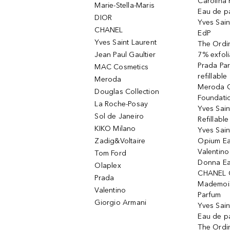
Carolina 
Marie-Stella-Maris
Eau de p
DIOR
Yves Sain
CHANEL
EdP
Yves Saint Laurent
The Ordin
Jean Paul Gaultier
7% exfoli
Prada Pa
MAC Cosmetics
refillable
Meroda
Meroda C
Douglas Collection
Foundati
La Roche-Posay
Yves Sain
Sol de Janeiro
Refillabl
KIKO Milano
Yves Sain
Zadig&Voltaire
Opium Ea
Valentin
Tom Ford
Donna Ea
Olaplex
CHANEL 
Prada
Mademois
Valentino
Parfum
Giorgio Armani
Yves Sai
Eau de p
The Ordi