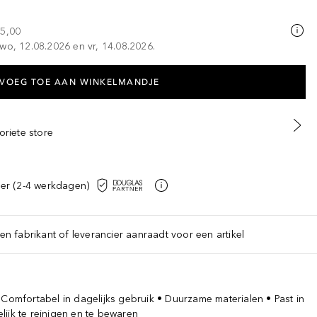
25,00
wo, 12.08.2026 en vr, 14.08.2026.
VOEG TOE AAN WINKELMANDJE
oriete store
er (2-4 werkdagen)
een fabrikant of leverancier aanraadt voor een artikel
 Comfortabel in dagelijks gebruik • Duurzame materialen • Past in
lijk te reinigen en te bewaren