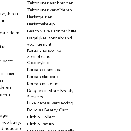
Zelfbruiner aanbrengen
Zelfbruiner verwijderen
erwijderen
Herfstgeuren
aar
Herfstmake-up
Beach waves zonder hitte
icure doen
Dagelijkse zonnebrand
voor gezicht
itte
Koraalvriendelijke
zonnebrand
e beste
Octocryleen
Korean cosmetica
ijn haar
Korean skincare
ren
Korean make-up
jderen
Douglas in-store Beauty
erven
Services
Luxe cadeauverpakking
Douglas Beauty Card
rogen
Click & Collect
 hoe kun je
Click & Return
ed houden?