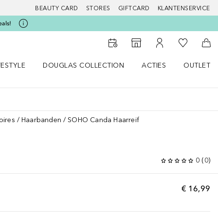
BEAUTY CARD
STORES
GIFTCARD
KLANTENSERVICE
eals!
Naar Mijn W
Naar Storefinder
Naar Mijn Account
Naa
FESTYLE
DOUGLAS COLLECTION
ACTIES
OUTLET
enu
en LIFESTYLE menu
Open DOUGLAS COLLECTION menu
Open ACTIES menu
oires
Haarbanden
SOHO Canda Haarreif
0
(
0
)
€ 16,99