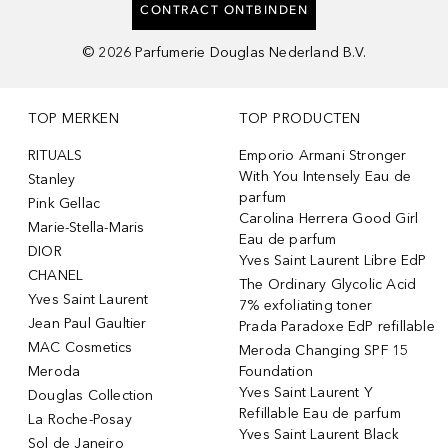
CONTRACT ONTBINDEN
©
2026
Parfumerie Douglas Nederland B.V.
TOP MERKEN
TOP PRODUCTEN
RITUALS
Emporio Armani Stronger
With You Intensely Eau de
Stanley
parfum
Pink Gellac
Carolina Herrera Good Girl
Marie-Stella-Maris
Eau de parfum
DIOR
Yves Saint Laurent Libre EdP
CHANEL
The Ordinary Glycolic Acid
Yves Saint Laurent
7% exfoliating toner
Jean Paul Gaultier
Prada Paradoxe EdP refillable
MAC Cosmetics
Meroda Changing SPF 15
Meroda
Foundation
Yves Saint Laurent Y
Douglas Collection
Refillable Eau de parfum
La Roche-Posay
Yves Saint Laurent Black
Sol de Janeiro