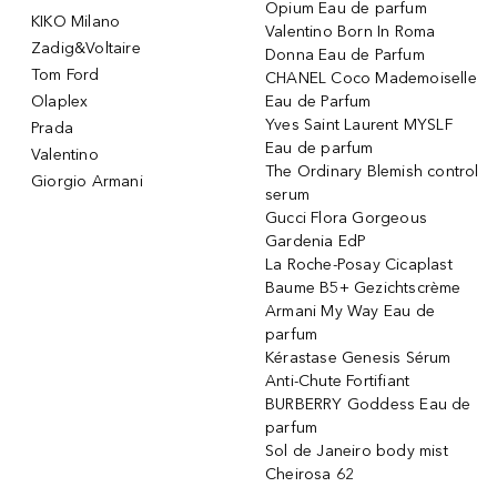
Opium Eau de parfum
KIKO Milano
Valentino Born In Roma
Zadig&Voltaire
Donna Eau de Parfum
Tom Ford
CHANEL Coco Mademoiselle
Olaplex
Eau de Parfum
Yves Saint Laurent MYSLF
Prada
Eau de parfum
Valentino
The Ordinary Blemish control
Giorgio Armani
serum
Gucci Flora Gorgeous
Gardenia EdP
La Roche-Posay Cicaplast
Baume B5+ Gezichtscrème
Armani My Way Eau de
parfum
Kérastase Genesis Sérum
Anti-Chute Fortifiant
BURBERRY Goddess Eau de
parfum
Sol de Janeiro body mist
Cheirosa 62