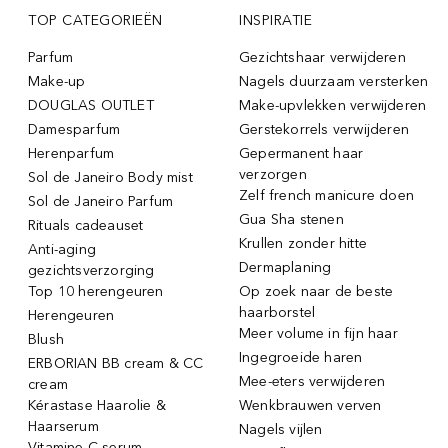
TOP CATEGORIEËN
INSPIRATIE
Parfum
Gezichtshaar verwijderen
Make-up
Nagels duurzaam versterken
DOUGLAS OUTLET
Make-upvlekken verwijderen
Damesparfum
Gerstekorrels verwijderen
Herenparfum
Gepermanent haar
verzorgen
Sol de Janeiro Body mist
Zelf french manicure doen
Sol de Janeiro Parfum
Gua Sha stenen
Rituals cadeauset
Krullen zonder hitte
Anti-aging
Dermaplaning
gezichtsverzorging
Top 10 herengeuren
Op zoek naar de beste
haarborstel
Herengeuren
Meer volume in fijn haar
Blush
Ingegroeide haren
ERBORIAN BB cream & CC
Mee-eters verwijderen
cream
Kérastase Haarolie &
Wenkbrauwen verven
Haarserum
Nagels vijlen
Vitamine C serum