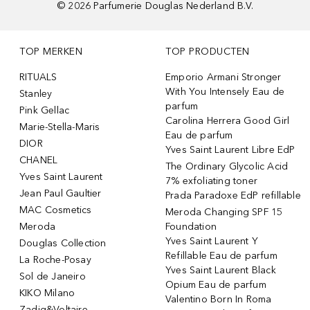
©
2026
Parfumerie Douglas Nederland B.V.
TOP MERKEN
TOP PRODUCTEN
RITUALS
Emporio Armani Stronger
With You Intensely Eau de
Stanley
parfum
Pink Gellac
Carolina Herrera Good Girl
Marie-Stella-Maris
Eau de parfum
DIOR
Yves Saint Laurent Libre EdP
CHANEL
The Ordinary Glycolic Acid
Yves Saint Laurent
7% exfoliating toner
Jean Paul Gaultier
Prada Paradoxe EdP refillable
MAC Cosmetics
Meroda Changing SPF 15
Meroda
Foundation
Yves Saint Laurent Y
Douglas Collection
Refillable Eau de parfum
La Roche-Posay
Yves Saint Laurent Black
Sol de Janeiro
Opium Eau de parfum
KIKO Milano
Valentino Born In Roma
Zadig&Voltaire