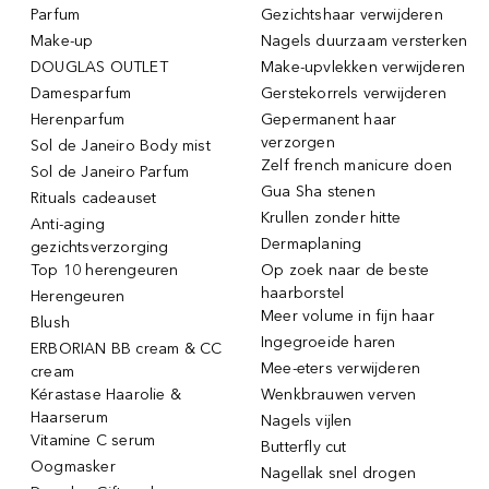
Parfum
Gezichtshaar verwijderen
Make-up
Nagels duurzaam versterken
DOUGLAS OUTLET
Make-upvlekken verwijderen
Damesparfum
Gerstekorrels verwijderen
Herenparfum
Gepermanent haar
verzorgen
Sol de Janeiro Body mist
Zelf french manicure doen
Sol de Janeiro Parfum
Gua Sha stenen
Rituals cadeauset
Krullen zonder hitte
Anti-aging
Dermaplaning
gezichtsverzorging
Top 10 herengeuren
Op zoek naar de beste
haarborstel
Herengeuren
Meer volume in fijn haar
Blush
Ingegroeide haren
ERBORIAN BB cream & CC
Mee-eters verwijderen
cream
Kérastase Haarolie &
Wenkbrauwen verven
Haarserum
Nagels vijlen
Vitamine C serum
Butterfly cut
Oogmasker
Nagellak snel drogen