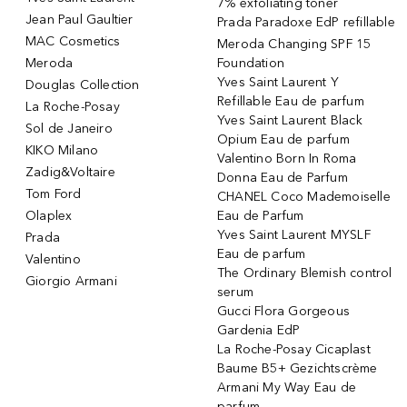
7% exfoliating toner
Jean Paul Gaultier
Prada Paradoxe EdP refillable
MAC Cosmetics
Meroda Changing SPF 15
Meroda
Foundation
Yves Saint Laurent Y
Douglas Collection
Refillable Eau de parfum
La Roche-Posay
Yves Saint Laurent Black
Sol de Janeiro
Opium Eau de parfum
KIKO Milano
Valentino Born In Roma
Zadig&Voltaire
Donna Eau de Parfum
Tom Ford
CHANEL Coco Mademoiselle
Olaplex
Eau de Parfum
Yves Saint Laurent MYSLF
Prada
Eau de parfum
Valentino
The Ordinary Blemish control
Giorgio Armani
serum
Gucci Flora Gorgeous
Gardenia EdP
La Roche-Posay Cicaplast
Baume B5+ Gezichtscrème
Armani My Way Eau de
parfum