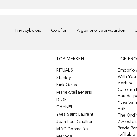
Privacybeleid
Colofon
Algemene voorwaarden
C
TOP MERKEN
TOP PR
RITUALS
Emporio 
With You 
Stanley
parfum
Pink Gellac
Carolina 
Marie-Stella-Maris
Eau de p
DIOR
Yves Sain
CHANEL
EdP
Yves Saint Laurent
The Ordin
Jean Paul Gaultier
7% exfoli
Prada Pa
MAC Cosmetics
refillable
Meroda