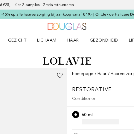
€25,- | Kies 2 samples | Gratis retourneren
-15% op alle haarverzorging bij aankoop vanaf € 19,- | Ontdek de Haircare D
Naar Douglas Home
GEZICHT
LICHAAM
HAAR
GEZONDHEID
LI
E-UP menu
Open GEZICHT menu
Open LICHAAM menu
Open HAAR menu
Open GEZONDHEID m
Op
homepage
Haar
Haarverzor
RESTORATIVE
Conditioner
60 ml