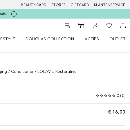
BEAUTY CARD
STORES
GIFTCARD
KLANTENSERVICE
eals!
Naar Mijn W
Naar Storefinder
Naar Mijn Account
Naa
FESTYLE
DOUGLAS COLLECTION
ACTIES
OUTLET
enu
en LIFESTYLE menu
Open DOUGLAS COLLECTION menu
Open ACTIES menu
ging
Conditioner
LOLAVIE Restorative
0
(
0
)
€ 16,00