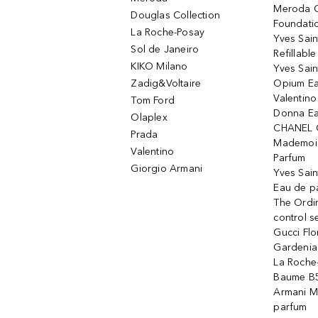
Meroda C
Douglas Collection
Foundati
La Roche-Posay
Yves Sain
Sol de Janeiro
Refillabl
KIKO Milano
Yves Sain
Zadig&Voltaire
Opium Ea
Valentin
Tom Ford
Donna Ea
Olaplex
CHANEL 
Prada
Mademois
Valentino
Parfum
Giorgio Armani
Yves Sai
Eau de p
The Ordi
control 
Gucci Fl
Gardenia
La Roche
Baume B5
Armani M
parfum