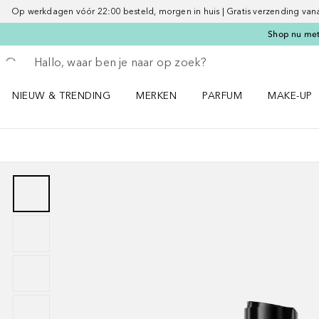
Op werkdagen vóór 22:00 besteld, morgen in huis | Gratis verzending vanaf 
Shop nu met 
Ga terug
Zoekopdracht uitvoeren
NIEUW & TRENDING
MERKEN
PARFUM
MAKE-UP
Open NIEUW & TRENDING menu
Open MERKEN menu
Open PARFUM menu
Open MAK