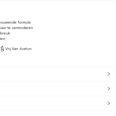
pbouwende formule
baar te verminderen
rbreuk
ten
Vrij Van Aceton