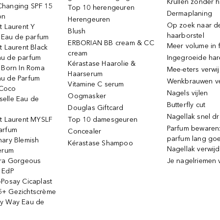
Krullen zonder h
hanging SPF 15
Top 10 herengeuren
Dermaplaning
on
Herengeuren
Op zoek naar d
t Laurent Y
Blush
haarborstel
e Eau de parfum
ERBORIAN BB cream & CC
Meer volume in f
t Laurent Black
cream
u de parfum
Ingegroeide ha
Kérastase Haarolie &
o Born In Roma
Mee-eters verwi
Haarserum
u de Parfum
Wenkbrauwen v
Vitamine C serum
Coco
Nagels vijlen
Oogmasker
elle Eau de
Butterfly cut
Douglas Giftcard
Nagellak snel d
nt Laurent MYSLF
Top 10 damesgeuren
Parfum bewaren:
arfum
Concealer
parfum lang go
nary Blemish
Kérastase Shampoo
Nagellak verwij
serum
ora Gorgeous
Je nagelriemen 
 EdP
-Posay Cicaplast
+ Gezichtscrème
y Way Eau de