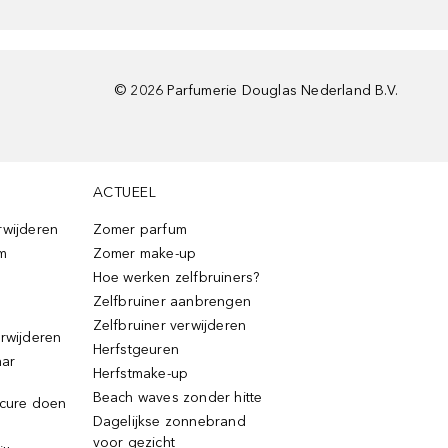
©
2026
Parfumerie Douglas Nederland B.V.
ACTUEEL
rwijderen
Zomer parfum
m
Zomer make-up
Hoe werken zelfbruiners?
Zelfbruiner aanbrengen
Zelfbruiner verwijderen
erwijderen
Herfstgeuren
aar
Herfstmake-up
Beach waves zonder hitte
icure doen
Dagelijkse zonnebrand
voor gezicht