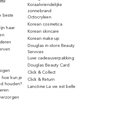
itte
Koraalvriendelijke
zonnebrand
e beste
Octocryleen
Korean cosmetica
ijn haar
Korean skincare
ren
Korean make-up
jderen
Douglas in-store Beauty
erven
Services
Luxe cadeauverpakking
Douglas Beauty Card
rogen
Click & Collect
 hoe kun je
Click & Return
ed houden?
Lancôme La vie est belle
deren
verzorgen