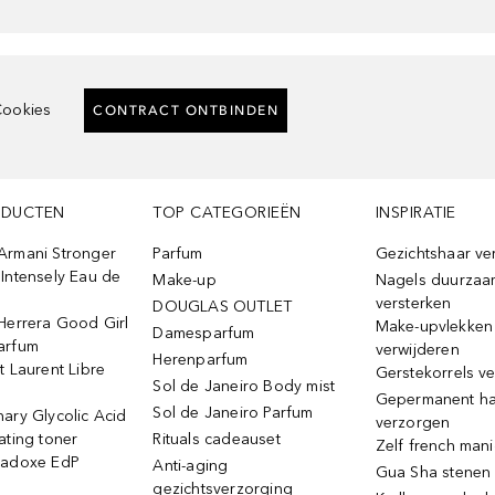
ookies
CONTRACT ONTBINDEN
ODUCTEN
TOP CATEGORIEËN
INSPIRATIE
Armani Stronger
Parfum
Gezichtshaar ve
Intensely Eau de
Make-up
Nagels duurzaa
versterken
DOUGLAS OUTLET
Herrera Good Girl
Make-upvlekken
Damesparfum
arfum
verwijderen
Herenparfum
t Laurent Libre
Gerstekorrels v
Sol de Janeiro Body mist
Gepermanent h
Sol de Janeiro Parfum
ary Glycolic Acid
verzorgen
ating toner
Rituals cadeauset
Zelf french man
radoxe EdP
Anti-aging
Gua Sha stenen
gezichtsverzorging