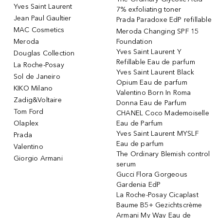
Yves Saint Laurent
7% exfoliating toner
Jean Paul Gaultier
Prada Paradoxe EdP refillable
MAC Cosmetics
Meroda Changing SPF 15
Meroda
Foundation
Yves Saint Laurent Y
Douglas Collection
Refillable Eau de parfum
La Roche-Posay
Yves Saint Laurent Black
Sol de Janeiro
Opium Eau de parfum
KIKO Milano
Valentino Born In Roma
Zadig&Voltaire
Donna Eau de Parfum
Tom Ford
CHANEL Coco Mademoiselle
Olaplex
Eau de Parfum
Yves Saint Laurent MYSLF
Prada
Eau de parfum
Valentino
The Ordinary Blemish control
Giorgio Armani
serum
Gucci Flora Gorgeous
Gardenia EdP
La Roche-Posay Cicaplast
Baume B5+ Gezichtscrème
Armani My Way Eau de