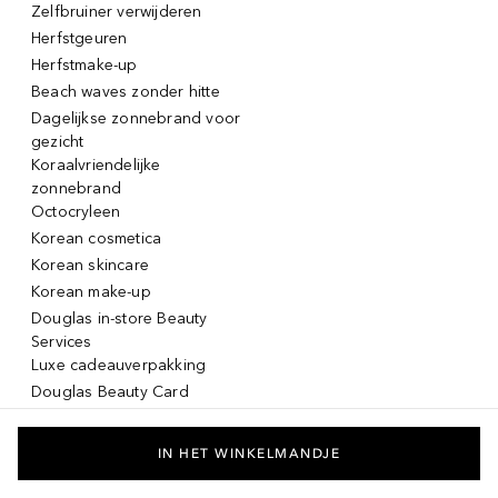
Zelfbruiner verwijderen
Herfstgeuren
Herfstmake-up
Beach waves zonder hitte
Dagelijkse zonnebrand voor
gezicht
Koraalvriendelijke
zonnebrand
Octocryleen
Korean cosmetica
Korean skincare
Korean make-up
Douglas in-store Beauty
Services
Luxe cadeauverpakking
Douglas Beauty Card
Click & Collect
Click & Return
IN HET WINKELMANDJE
Lancôme La vie est belle