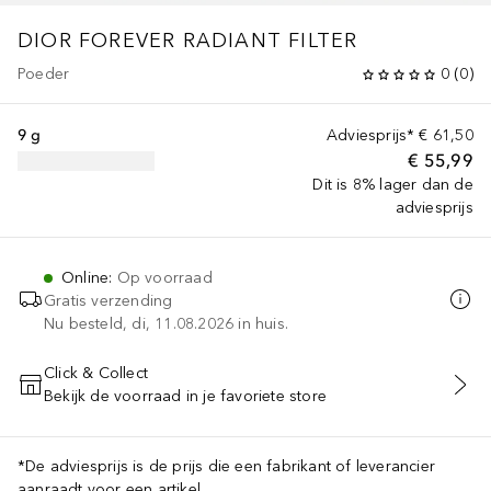
DIOR FOREVER
RADIANT FILTER
Poeder
0
(
0
)
9 g
Adviesprijs*
€ 61,50
€ 55,99
Dit is 8% lager dan de
adviesprijs
Online
:
Op voorraad
Gratis verzending
Nu besteld, di, 11.08.2026 in huis.
Click & Collect
Bekijk de voorraad in je favoriete store
VOEG TOE AAN WINKELMANDJE
*De adviesprijs is de prijs die een fabrikant of leverancier
aanraadt voor een artikel