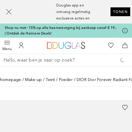
[navigation.slideout.screenreader]
Douglas-app en
ontvang regelmatig
TONEN
exclusieve acties en
kortingen
Shop nu met -15% op alle haarverzorging bij aankoop vanaf € 19,-
| Ontdek de Haircare Deals!
Naar Douglas Home
Naar Mijn W
Open menu
Naar Mijn Account
Naa
Menu
Ga terug
Zoekopdracht uitvoeren
homepage
Make-up
Teint
Poeder
DIOR Dior Forever Radiant Fi