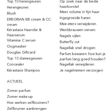
Top 10 herengeuren
Op zoek naar de beste
haarborstel
Herengeuren
Meer volume in fijn haar
Blush
Ingegroeide haren
ERBORIAN BB cream & CC
Mee-eters verwijderen
cream
Kérastase Haarolie &
Wenkbrauwen verven
Haarserum
Nagels vijlen
Vitamine C serum
Butterfly cut
Oogmasker
Nagellak snel drogen
Douglas Giftcard
Parfum bewaren: hoe kun je
Top 10 damesgeuren
parfum lang goed houden?
Concealer
Nagellak verwijderen
Kérastase Shampoo
Je nagelriemen verzorgen
ACTUEEL
Zomer parfum
Zomer make-up
Hoe werken zelfbruiners?
Zelfbruiner aanbrengen