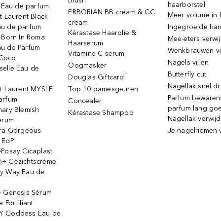
Blush
haarborstel
e Eau de parfum
ERBORIAN BB cream & CC
Meer volume in f
t Laurent Black
cream
u de parfum
Ingegroeide ha
Kérastase Haarolie &
o Born In Roma
Mee-eters verwi
Haarserum
u de Parfum
Wenkbrauwen v
Vitamine C serum
Coco
Nagels vijlen
Oogmasker
elle Eau de
Butterfly cut
Douglas Giftcard
Nagellak snel d
nt Laurent MYSLF
Top 10 damesgeuren
Parfum bewaren:
arfum
Concealer
parfum lang go
nary Blemish
Kérastase Shampoo
Nagellak verwij
serum
ora Gorgeous
Je nagelriemen 
 EdP
-Posay Cicaplast
+ Gezichtscrème
y Way Eau de
e Genesis Sérum
 Fortifiant
Y Goddess Eau de