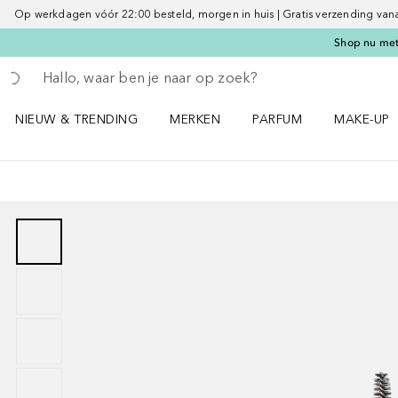
Op werkdagen vóór 22:00 besteld, morgen in huis | Gratis verzending vanaf 
Shop nu met 
Ga terug
Zoekopdracht uitvoeren
NIEUW & TRENDING
MERKEN
PARFUM
MAKE-UP
Open NIEUW & TRENDING menu
Open MERKEN menu
Open PARFUM menu
Open MAK