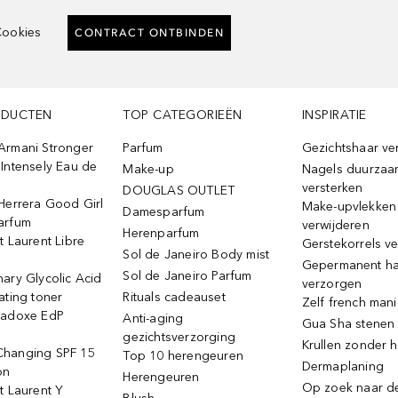
ookies
CONTRACT ONTBINDEN
ODUCTEN
TOP CATEGORIEËN
INSPIRATIE
Armani Stronger
Parfum
Gezichtshaar ve
Intensely Eau de
Make-up
Nagels duurzaa
versterken
DOUGLAS OUTLET
Herrera Good Girl
Make-upvlekken
Damesparfum
arfum
verwijderen
Herenparfum
t Laurent Libre
Gerstekorrels v
Sol de Janeiro Body mist
Gepermanent h
Sol de Janeiro Parfum
ary Glycolic Acid
verzorgen
ating toner
Rituals cadeauset
Zelf french man
radoxe EdP
Anti-aging
Gua Sha stenen
gezichtsverzorging
Krullen zonder h
hanging SPF 15
Top 10 herengeuren
Dermaplaning
on
Herengeuren
Op zoek naar d
t Laurent Y