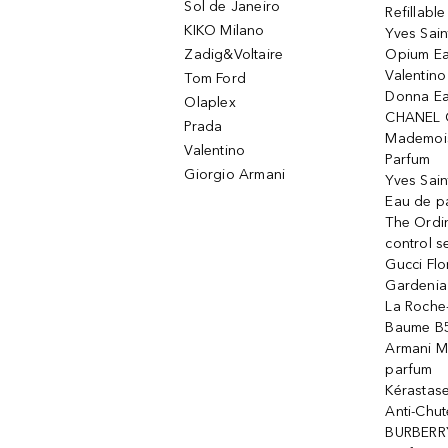
Sol de Janeiro
Refillabl
KIKO Milano
Yves Sain
Zadig&Voltaire
Opium Ea
Valentin
Tom Ford
Donna Ea
Olaplex
CHANEL 
Prada
Mademois
Valentino
Parfum
Giorgio Armani
Yves Sai
Eau de p
The Ordi
control 
Gucci Fl
Gardenia
La Roche
Baume B5
Armani M
parfum
Kérastas
Anti-Chute
BURBERR