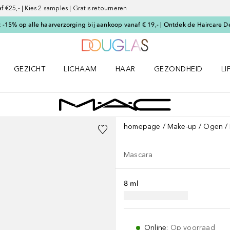
€25,- | Kies 2 samples | Gratis retourneren
-15% op alle haarverzorging bij aankoop vanaf € 19,- | Ontdek de Haircare D
Naar Douglas Home
GEZICHT
LICHAAM
HAAR
GEZONDHEID
LI
E-UP menu
Open GEZICHT menu
Open LICHAAM menu
Open HAAR menu
Open GEZONDHEID m
Op
homepage
Make-up
Ogen
Mascara
8 ml
Online
:
Op voorraad