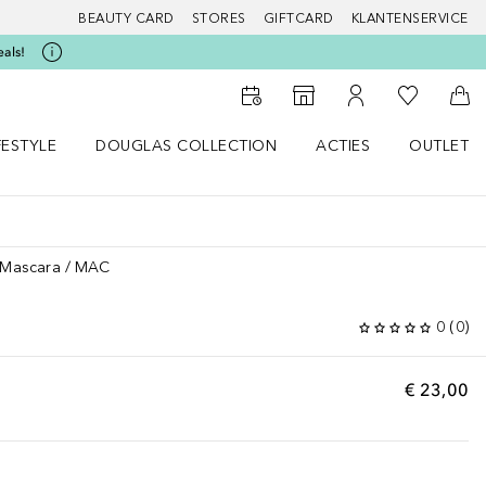
BEAUTY CARD
STORES
GIFTCARD
KLANTENSERVICE
eals!
Naar Mijn W
Naar Storefinder
Naar Mijn Account
Naa
FESTYLE
DOUGLAS COLLECTION
ACTIES
OUTLET
enu
en LIFESTYLE menu
Open DOUGLAS COLLECTION menu
Open ACTIES menu
Mascara
MAC
0
(
0
)
€ 23,00