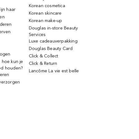
Korean cosmetica
ijn haar
Korean skincare
ren
Korean make-up
jderen
Douglas in-store Beauty
erven
Services
Luxe cadeauverpakking
Douglas Beauty Card
rogen
Click & Collect
 hoe kun je
Click & Return
ed houden?
Lancôme La vie est belle
deren
verzorgen