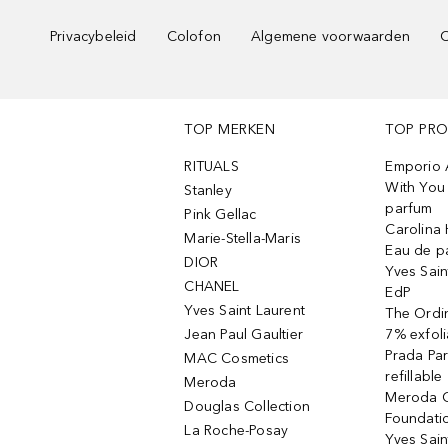
Privacybeleid
Colofon
Algemene voorwaarden
C
TOP MERKEN
TOP PR
RITUALS
Emporio 
With You 
Stanley
parfum
Pink Gellac
Carolina 
Marie-Stella-Maris
Eau de p
DIOR
Yves Sain
CHANEL
EdP
Yves Saint Laurent
The Ordin
Jean Paul Gaultier
7% exfoli
Prada Pa
MAC Cosmetics
refillable
Meroda
Meroda C
Douglas Collection
Foundati
La Roche-Posay
Yves Sain