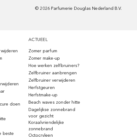
©
2026
Parfumerie Douglas Nederland B.V.
ACTUEEL
rwijderen
Zomer parfum
m
Zomer make-up
Hoe werken zelfbruiners?
Zelfbruiner aanbrengen
Zelfbruiner verwijderen
erwijderen
Herfstgeuren
aar
Herfstmake-up
Beach waves zonder hitte
icure doen
Dagelijkse zonnebrand
voor gezicht
itte
Koraalvriendelijke
zonnebrand
e beste
Octocryleen