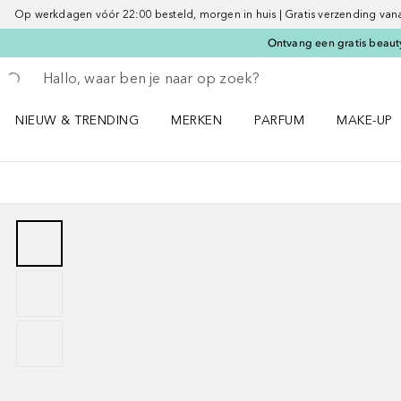
Op werkdagen vóór 22:00 besteld, morgen in huis | Gratis verzending vanaf 
Ontvang een gratis beauty
Ga terug
Zoekopdracht uitvoeren
NIEUW & TRENDING
MERKEN
PARFUM
MAKE-UP
Open NIEUW & TRENDING menu
Open MERKEN menu
Open PARFUM menu
Open MAK