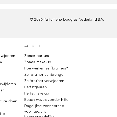
©
2026
Parfumerie Douglas Nederland B.V.
ACTUEEL
rwijderen
Zomer parfum
m
Zomer make-up
Hoe werken zelfbruiners?
Zelfbruiner aanbrengen
Zelfbruiner verwijderen
erwijderen
Herfstgeuren
aar
Herfstmake-up
Beach waves zonder hitte
icure doen
Dagelijkse zonnebrand
voor gezicht
itte
Koraalvriendelijke