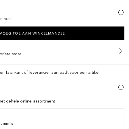
n huis.
VOEG TOE AAN WINKELMANDJE
oriete store
een fabrikant of leverancier aanraadt voor een artikel
het gehele online assortiment
 mini's