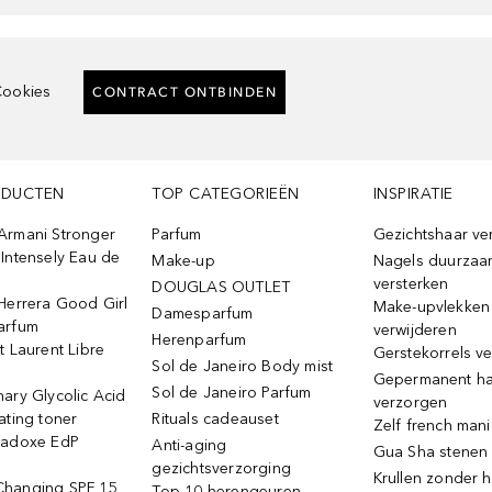
ookies
CONTRACT ONTBINDEN
ODUCTEN
TOP CATEGORIEËN
INSPIRATIE
Armani Stronger
Parfum
Gezichtshaar ve
Intensely Eau de
Make-up
Nagels duurzaa
versterken
DOUGLAS OUTLET
Herrera Good Girl
Make-upvlekken
Damesparfum
arfum
verwijderen
Herenparfum
t Laurent Libre
Gerstekorrels v
Sol de Janeiro Body mist
Gepermanent h
Sol de Janeiro Parfum
ary Glycolic Acid
verzorgen
ating toner
Rituals cadeauset
Zelf french man
radoxe EdP
Anti-aging
Gua Sha stenen
gezichtsverzorging
Krullen zonder h
hanging SPF 15
Top 10 herengeuren