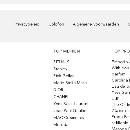
Privacybeleid
Colofon
Algemene voorwaarden
C
TOP MERKEN
TOP PR
RITUALS
Emporio 
With You 
Stanley
parfum
Pink Gellac
Carolina 
Marie-Stella-Maris
Eau de p
DIOR
Yves Sain
CHANEL
EdP
Yves Saint Laurent
The Ordin
Jean Paul Gaultier
7% exfoli
Prada Pa
MAC Cosmetics
refillable
Meroda
Meroda C