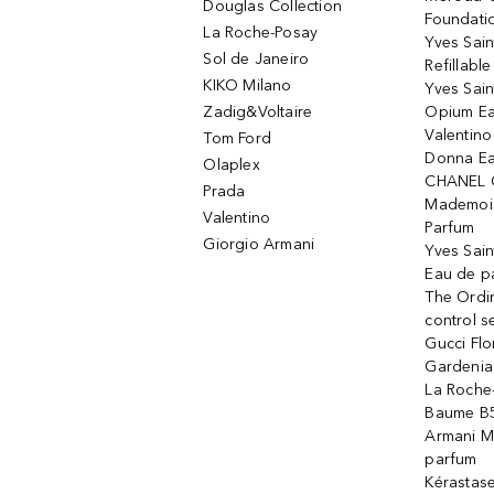
Douglas Collection
Foundati
La Roche-Posay
Yves Sain
Sol de Janeiro
Refillabl
KIKO Milano
Yves Sain
Zadig&Voltaire
Opium Ea
Valentin
Tom Ford
Donna Ea
Olaplex
CHANEL 
Prada
Mademois
Valentino
Parfum
Giorgio Armani
Yves Sai
Eau de p
The Ordi
control 
Gucci Fl
Gardenia
La Roche
Baume B5
Armani M
parfum
Kérastas