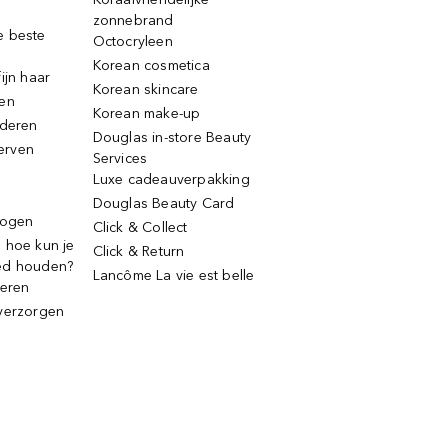
zonnebrand
e beste
Octocryleen
Korean cosmetica
ijn haar
Korean skincare
ren
Korean make-up
jderen
Douglas in-store Beauty
erven
Services
Luxe cadeauverpakking
Douglas Beauty Card
rogen
Click & Collect
 hoe kun je
Click & Return
ed houden?
Lancôme La vie est belle
deren
verzorgen