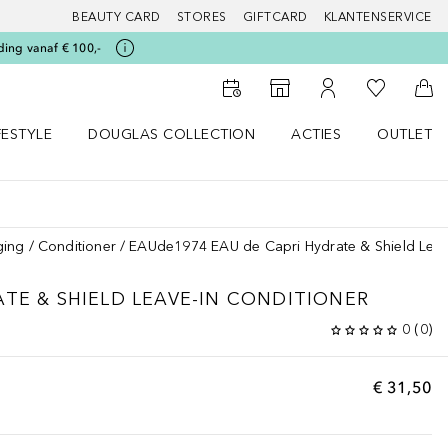
BEAUTY CARD
STORES
GIFTCARD
KLANTENSERVICE
ding vanaf € 100,-
Naar Mijn W
Naar Storefinder
Naar Mijn Account
Naa
FESTYLE
DOUGLAS COLLECTION
ACTIES
OUTLET
enu
en LIFESTYLE menu
Open DOUGLAS COLLECTION menu
Open ACTIES menu
ging
Conditioner
EAUde1974 EAU de Capri Hydrate & Shield Leav
TE & SHIELD LEAVE-IN CONDITIONER
0
(
0
)
€ 31,50