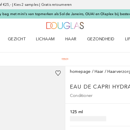
€25,- | Kies 2 samples | Gratis retourneren
 bag met mini's van topmerken als Sol de Janeiro, OUAI en Olaplex bij beste
Naar Douglas Home
GEZICHT
LICHAAM
HAAR
GEZONDHEID
LI
E-UP menu
Open GEZICHT menu
Open LICHAAM menu
Open HAAR menu
Open GEZONDHEID m
Op
homepage
Haar
Haarverzor
EAU DE CAPRI
HYDRA
Conditioner
125 ml