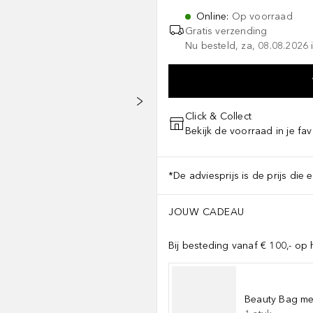
Online
:
Op voorraad
Gratis verzending
Nu besteld, za, 08.08.2026 i
Click & Collect
Bekijk de voorraad in je fav
*De adviesprijs is de prijs die 
JOUW CADEAU
Bij besteding vanaf € 100,- op 
Beauty Bag met