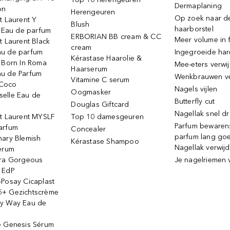
Dermaplaning
on
Herengeuren
Op zoek naar d
t Laurent Y
Blush
haarborstel
e Eau de parfum
ERBORIAN BB cream & CC
Meer volume in f
t Laurent Black
cream
u de parfum
Ingegroeide ha
Kérastase Haarolie &
o Born In Roma
Mee-eters verwi
Haarserum
u de Parfum
Wenkbrauwen v
Vitamine C serum
Coco
Nagels vijlen
Oogmasker
elle Eau de
Butterfly cut
Douglas Giftcard
Nagellak snel d
nt Laurent MYSLF
Top 10 damesgeuren
Parfum bewaren:
arfum
Concealer
parfum lang go
nary Blemish
Kérastase Shampoo
Nagellak verwij
serum
ora Gorgeous
Je nagelriemen 
 EdP
-Posay Cicaplast
+ Gezichtscrème
y Way Eau de
e Genesis Sérum