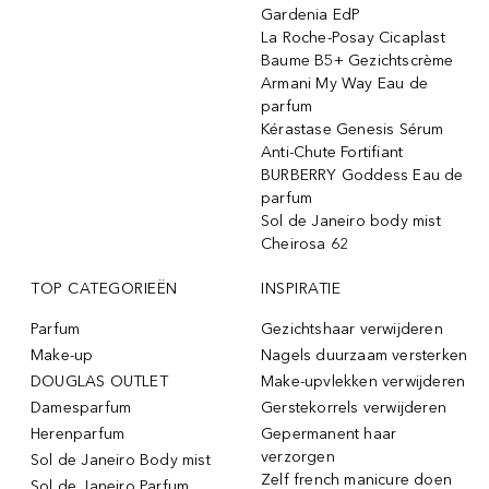
Gardenia EdP
La Roche-Posay Cicaplast
Baume B5+ Gezichtscrème
Armani My Way Eau de
parfum
Kérastase Genesis Sérum
Anti-Chute Fortifiant
BURBERRY Goddess Eau de
parfum
Sol de Janeiro body mist
Cheirosa 62
TOP CATEGORIEËN
INSPIRATIE
Parfum
Gezichtshaar verwijderen
Make-up
Nagels duurzaam versterken
DOUGLAS OUTLET
Make-upvlekken verwijderen
Damesparfum
Gerstekorrels verwijderen
Herenparfum
Gepermanent haar
verzorgen
Sol de Janeiro Body mist
Zelf french manicure doen
Sol de Janeiro Parfum