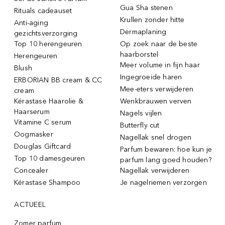
Gua Sha stenen
Rituals cadeauset
Krullen zonder hitte
Anti-aging
Dermaplaning
gezichtsverzorging
Top 10 herengeuren
Op zoek naar de beste
haarborstel
Herengeuren
Meer volume in fijn haar
Blush
Ingegroeide haren
ERBORIAN BB cream & CC
Mee-eters verwijderen
cream
Kérastase Haarolie &
Wenkbrauwen verven
Haarserum
Nagels vijlen
Vitamine C serum
Butterfly cut
Oogmasker
Nagellak snel drogen
Douglas Giftcard
Parfum bewaren: hoe kun je
Top 10 damesgeuren
parfum lang goed houden?
Concealer
Nagellak verwijderen
Kérastase Shampoo
Je nagelriemen verzorgen
ACTUEEL
Zomer parfum