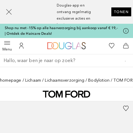
[navigation.slideout.screenreader]
Douglas-app en
ontvang regelmatig
TONEN
exclusieve acties en
kortingen
Shop nu met -15% op alle haarverzorging bij aankoop vanaf € 19,-
| Ontdek de Haircare Deals!
Naar Douglas Home
Naar Mijn W
Open menu
Naar Mijn Account
Naa
Menu
Ga terug
Zoekopdracht uitvoeren
homepage
Lichaam
Lichaamsverzorging
Bodylotion
TOM FOR