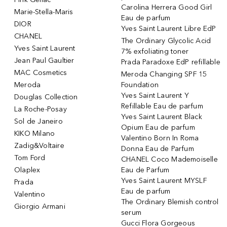
Carolina Herrera Good Girl
Marie-Stella-Maris
Eau de parfum
DIOR
Yves Saint Laurent Libre EdP
CHANEL
The Ordinary Glycolic Acid
Yves Saint Laurent
7% exfoliating toner
Jean Paul Gaultier
Prada Paradoxe EdP refillable
MAC Cosmetics
Meroda Changing SPF 15
Meroda
Foundation
Yves Saint Laurent Y
Douglas Collection
Refillable Eau de parfum
La Roche-Posay
Yves Saint Laurent Black
Sol de Janeiro
Opium Eau de parfum
KIKO Milano
Valentino Born In Roma
Zadig&Voltaire
Donna Eau de Parfum
Tom Ford
CHANEL Coco Mademoiselle
Olaplex
Eau de Parfum
Yves Saint Laurent MYSLF
Prada
Eau de parfum
Valentino
The Ordinary Blemish control
Giorgio Armani
serum
Gucci Flora Gorgeous