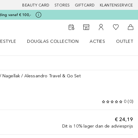
BEAUTY CARD
STORES
GIFTCARD
KLANTENSERVICE
ding vanaf € 100,-
Naar Mijn W
Naar Storefinder
Naar Mijn Account
Naa
FESTYLE
DOUGLAS COLLECTION
ACTIES
OUTLET
enu
en LIFESTYLE menu
Open DOUGLAS COLLECTION menu
Open ACTIES menu
Nagellak
Alessandro Travel & Go Set
0
(
0
)
€ 24,19
Dit is 10% lager dan de adviesprijs