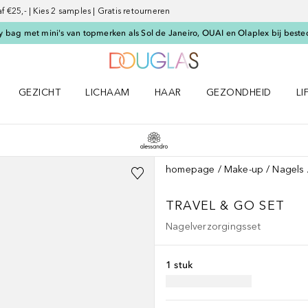
€25,- | Kies 2 samples | Gratis retourneren
 bag met mini's van topmerken als Sol de Janeiro, OUAI en Olaplex bij beste
Naar Douglas Home
GEZICHT
LICHAAM
HAAR
GEZONDHEID
LI
E-UP menu
Open GEZICHT menu
Open LICHAAM menu
Open HAAR menu
Open GEZONDHEID m
Op
homepage
Make-up
Nagels
TRAVEL & GO SET
Nagelverzorgingsset
1 stuk