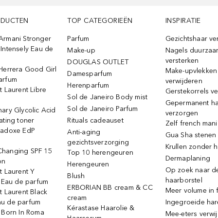
ODUCTEN
TOP CATEGORIEËN
INSPIRATIE
Armani Stronger
Parfum
Gezichtshaar ve
Intensely Eau de
Make-up
Nagels duurzaa
versterken
DOUGLAS OUTLET
Herrera Good Girl
Make-upvlekken
Damesparfum
arfum
verwijderen
Herenparfum
t Laurent Libre
Gerstekorrels v
Sol de Janeiro Body mist
Gepermanent h
Sol de Janeiro Parfum
ary Glycolic Acid
verzorgen
ating toner
Rituals cadeauset
Zelf french man
radoxe EdP
Anti-aging
Gua Sha stenen
gezichtsverzorging
Krullen zonder h
hanging SPF 15
Top 10 herengeuren
Dermaplaning
on
Herengeuren
Op zoek naar d
t Laurent Y
Blush
haarborstel
e Eau de parfum
ERBORIAN BB cream & CC
Meer volume in f
t Laurent Black
cream
u de parfum
Ingegroeide ha
Kérastase Haarolie &
o Born In Roma
Mee-eters verwi