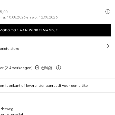
25,00
 ma, 10.08.2026 en wo, 12.08.2026.
VOEG TOE AAN WINKELMANDJE
oriete store
er (2-4 werkdagen)
een fabrikant of leverancier aanraadt voor een artikel
onderweg
halve nagellak