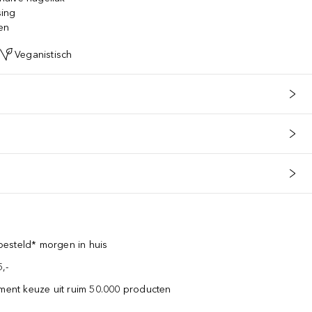
sing
en
Veganistisch
esteld* morgen in huis
,-
iment keuze uit ruim 50.000 producten