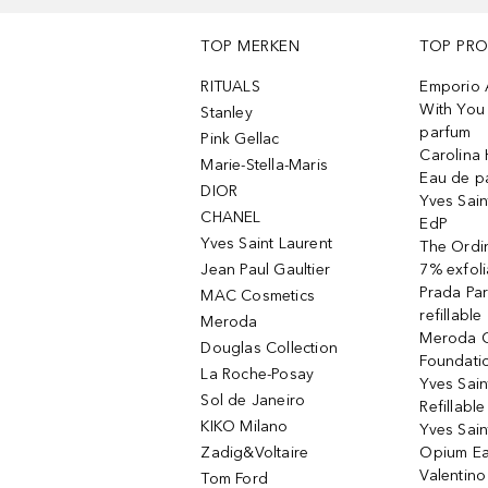
TOP MERKEN
TOP PR
RITUALS
Emporio 
With You 
Stanley
parfum
Pink Gellac
Carolina 
Marie-Stella-Maris
Eau de p
DIOR
Yves Sain
CHANEL
EdP
Yves Saint Laurent
The Ordin
Jean Paul Gaultier
7% exfoli
Prada Pa
MAC Cosmetics
refillable
Meroda
Meroda C
Douglas Collection
Foundati
La Roche-Posay
Yves Sain
Sol de Janeiro
Refillabl
KIKO Milano
Yves Sain
Zadig&Voltaire
Opium Ea
Valentin
Tom Ford