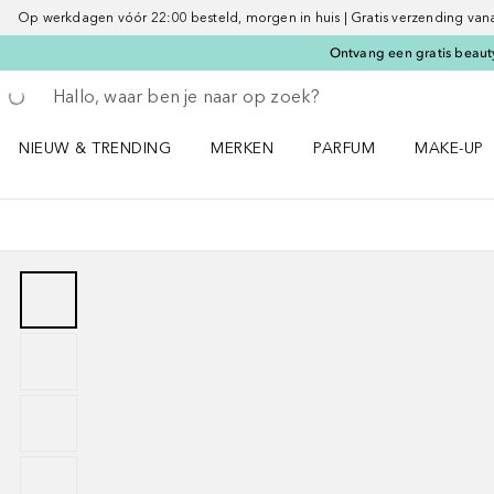
Op werkdagen vóór 22:00 besteld, morgen in huis | Gratis verzending vanaf 
Ontvang een gratis beauty
Ga terug
Zoekopdracht uitvoeren
NIEUW & TRENDING
MERKEN
PARFUM
MAKE-UP
Open NIEUW & TRENDING menu
Open MERKEN menu
Open PARFUM menu
Open MAK