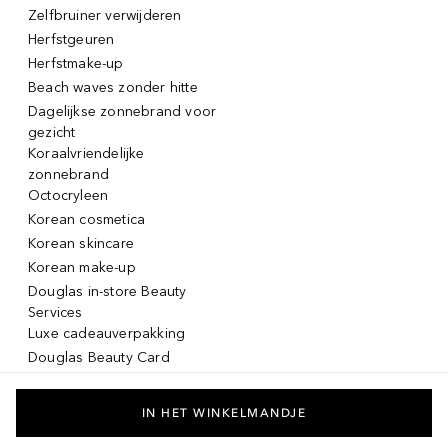
Zelfbruiner verwijderen
Herfstgeuren
Herfstmake-up
Beach waves zonder hitte
Dagelijkse zonnebrand voor
gezicht
Koraalvriendelijke
zonnebrand
Octocryleen
Korean cosmetica
Korean skincare
Korean make-up
Douglas in-store Beauty
Services
Luxe cadeauverpakking
Douglas Beauty Card
Click & Collect
Click & Return
IN HET WINKELMANDJE
Lancôme La vie est belle