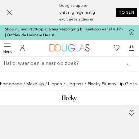
[navigation.slideout.screenreader]
Douglas-app en
ontvang regelmatig
TONEN
exclusieve acties en
kortingen
Shop nu met -15% op alle haarverzorging bij aankoop vanaf € 19,-
| Ontdek de Haircare Deals!
Naar Douglas Home
Naar Mijn W
Open menu
Naar Mijn Account
Naa
Menu
Ga terug
Zoekopdracht uitvoeren
homepage
Make-up
Lippen
Lipgloss
Fleeky Plumpy Lip Gloss 