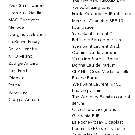
The Ordinary Glycolic Acid
Yves Saint Laurent
7% exfoliating toner
Jean Paul Gaultier
Prada Paradoxe EdP refillable
MAC Cosmetics
Meroda Changing SPF 15
Meroda
Foundation
Yves Saint Laurent Y
Douglas Collection
Refillable Eau de parfum
La Roche-Posay
Yves Saint Laurent Black
Sol de Janeiro
Opium Eau de parfum
KIKO Milano
Valentino Born In Roma
Zadig&Voltaire
Donna Eau de Parfum
Tom Ford
CHANEL Coco Mademoiselle
Olaplex
Eau de Parfum
Yves Saint Laurent MYSLF
Prada
Eau de parfum
Valentino
The Ordinary Blemish control
Giorgio Armani
serum
Gucci Flora Gorgeous
Gardenia EdP
La Roche-Posay Cicaplast
Baume B5+ Gezichtscrème
Armani My Way Eau de