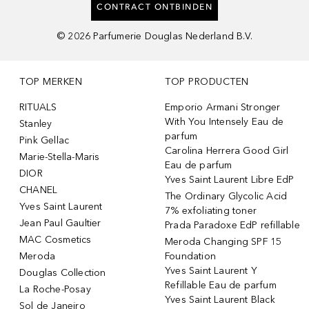
CONTRACT ONTBINDEN
©
2026
Parfumerie Douglas Nederland B.V.
TOP MERKEN
TOP PRODUCTEN
RITUALS
Emporio Armani Stronger
With You Intensely Eau de
Stanley
parfum
Pink Gellac
Carolina Herrera Good Girl
Marie-Stella-Maris
Eau de parfum
DIOR
Yves Saint Laurent Libre EdP
CHANEL
The Ordinary Glycolic Acid
Yves Saint Laurent
7% exfoliating toner
Jean Paul Gaultier
Prada Paradoxe EdP refillable
MAC Cosmetics
Meroda Changing SPF 15
Meroda
Foundation
Yves Saint Laurent Y
Douglas Collection
Refillable Eau de parfum
La Roche-Posay
Yves Saint Laurent Black
Sol de Janeiro