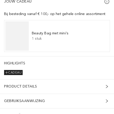
JOUW CADEAU
Bij besteding vanaf € 100,- op het gehele online assortiment
Beauty Bag met mini's
1
stuk
HIGHLIGHTS
CADEAU
 donker, droog en buiten bereik van jonge kinderen bewaren.
PRODUCT DETAILS
GEBRUIKSAANWIJZING