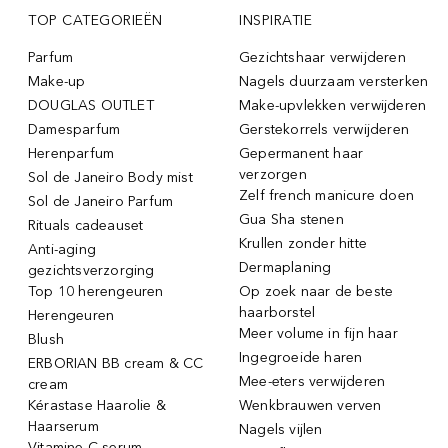
TOP CATEGORIEËN
INSPIRATIE
Parfum
Gezichtshaar verwijderen
Make-up
Nagels duurzaam versterken
DOUGLAS OUTLET
Make-upvlekken verwijderen
Damesparfum
Gerstekorrels verwijderen
Herenparfum
Gepermanent haar
verzorgen
Sol de Janeiro Body mist
Zelf french manicure doen
Sol de Janeiro Parfum
Gua Sha stenen
Rituals cadeauset
Krullen zonder hitte
Anti-aging
Dermaplaning
gezichtsverzorging
Top 10 herengeuren
Op zoek naar de beste
haarborstel
Herengeuren
Meer volume in fijn haar
Blush
Ingegroeide haren
ERBORIAN BB cream & CC
Mee-eters verwijderen
cream
Kérastase Haarolie &
Wenkbrauwen verven
Haarserum
Nagels vijlen
Vitamine C serum