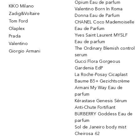
Opium Eau de parfum
KIKO Milano
Valentino Born In Roma
Zadig&Voltaire
Donna Eau de Parfum
Tom Ford
CHANEL Coco Mademoiselle
Olaplex
Eau de Parfum
Yves Saint Laurent MYSLF
Prada
Eau de parfum
Valentino
The Ordinary Blemish control
Giorgio Armani
serum
Gucci Flora Gorgeous
Gardenia EdP
La Roche-Posay Cicaplast
Baume B5+ Gezichtscrème
Armani My Way Eau de
parfum
Kérastase Genesis Sérum
Anti-Chute Fortifiant
BURBERRY Goddess Eau de
parfum
Sol de Janeiro body mist
Cheirosa 62